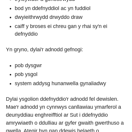
bod yn ddefnyddiol ac yn fuddiol
dwyieithrwydd drwyddo draw
caiff y broses ei chreu gan y rhai sy'n ei
defnyddio
Yn gryno, dylai'r adnodd gefnogi:
pob dysgwr
pob ysgol
system addysg hunanwella gynaliadwy
Dylai ysgolion ddefnyddio'r adnodd fel dewislen.
Mae'r adnodd yn cynnwys canllawiau ymarferol a
deunyddiau enghreifftiol ar Sut i ddefnyddio
amrywiaeth o ddulliau ar gyfer gwaith gwerthuso a
gwella. Ategir hyn gan ddewis helaeth o