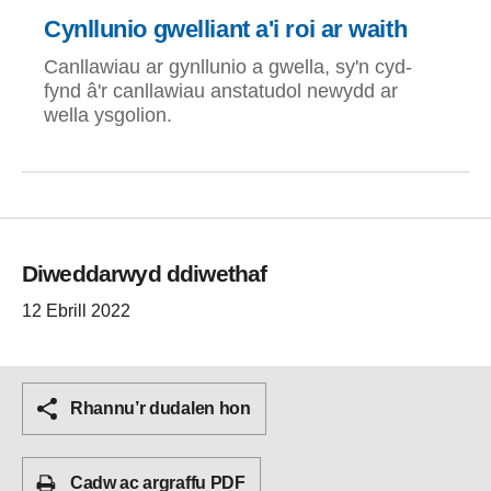
Cynllunio gwelliant a'i roi ar waith
Canllawiau ar gynllunio a gwella, sy'n cyd-
fynd â'r canllawiau anstatudol newydd ar
wella ysgolion.
Diweddarwyd ddiwethaf
12 Ebrill 2022
Rhannu’r dudalen hon
Cadw ac argraffu PDF