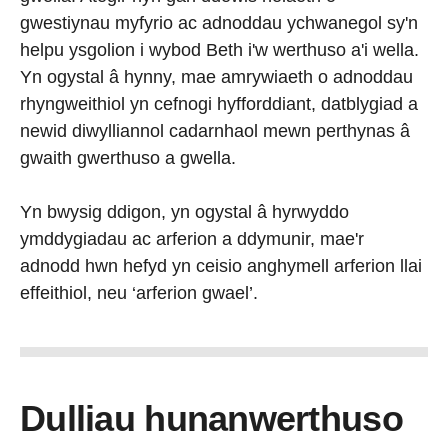
gwestiynau myfyrio ac adnoddau ychwanegol sy'n
helpu ysgolion i wybod Beth i'w werthuso a'i wella.
Yn ogystal â hynny, mae amrywiaeth o adnoddau
rhyngweithiol yn cefnogi hyfforddiant, datblygiad a
newid diwylliannol cadarnhaol mewn perthynas â
gwaith gwerthuso a gwella.
Yn bwysig ddigon, yn ogystal â hyrwyddo
ymddygiadau ac arferion a ddymunir, mae'r
adnodd hwn hefyd yn ceisio anghymell arferion llai
effeithiol, neu ‘arferion gwael’.
Dulliau hunanwerthuso