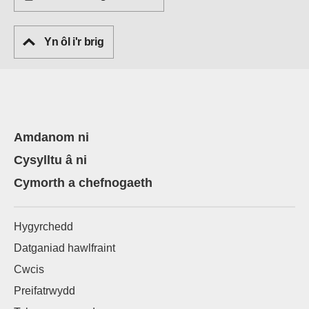
Yn ôl i'r brig
Amdanom ni
Cysylltu â ni
Cymorth a chefnogaeth
Hygyrchedd
Datganiad hawlfraint
Cwcis
Preifatrwydd