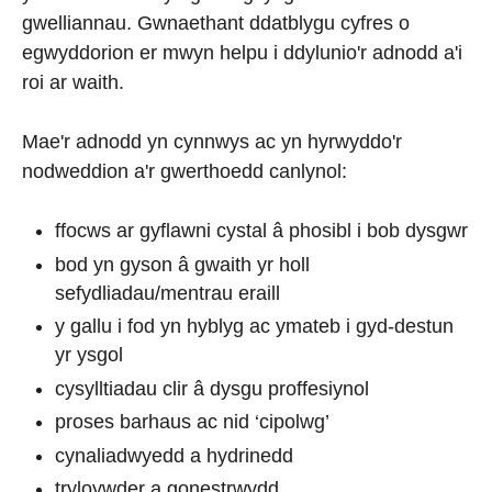
gwelliannau. Gwnaethant ddatblygu cyfres o
egwyddorion er mwyn helpu i ddylunio'r adnodd a'i
roi ar waith.
Mae'r adnodd yn cynnwys ac yn hyrwyddo'r
nodweddion a'r gwerthoedd canlynol:
ffocws ar gyflawni cystal â phosibl i bob dysgwr
bod yn gyson â gwaith yr holl
sefydliadau/mentrau eraill
y gallu i fod yn hyblyg ac ymateb i gyd-destun
yr ysgol
cysylltiadau clir â dysgu proffesiynol
proses barhaus ac nid ‘cipolwg’
cynaliadwyedd a hydrinedd
tryloywder a gonestrwydd