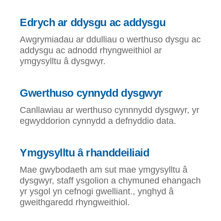
Edrych ar ddysgu ac addysgu
Awgrymiadau ar ddulliau o werthuso dysgu ac
addysgu ac adnodd rhyngweithiol ar
ymgysylltu â dysgwyr.
Gwerthuso cynnydd dysgwyr
Canllawiau ar werthuso cynnnydd dysgwyr, yr
egwyddorion cynnydd a defnyddio data.
Ymgysylltu â rhanddeiliaid
Mae gwybodaeth am sut mae ymgysylltu â
dysgwyr, staff ysgolion a chymuned ehangach
yr ysgol yn cefnogi gwelliant., ynghyd â
gweithgaredd rhyngweithiol.