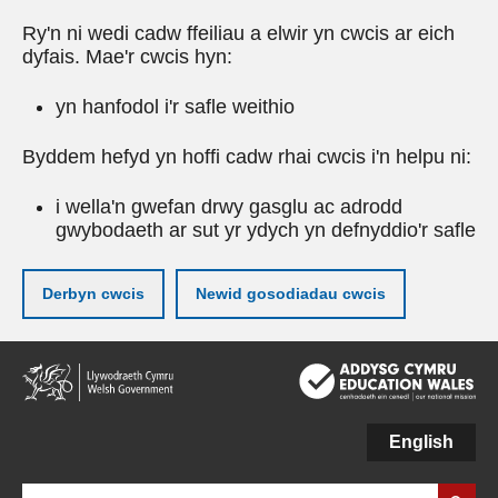
Ry'n ni wedi cadw ffeiliau a elwir yn cwcis ar eich
dyfais. Mae'r cwcis hyn:
yn hanfodol i'r safle weithio
Byddem hefyd yn hoffi cadw rhai cwcis i'n helpu ni:
i wella'n gwefan drwy gasglu ac adrodd
gwybodaeth ar sut yr ydych yn defnyddio'r safle
Derbyn cwcis
Newid gosodiadau cwcis
Neidio
i'r
prif
gynnwy
English