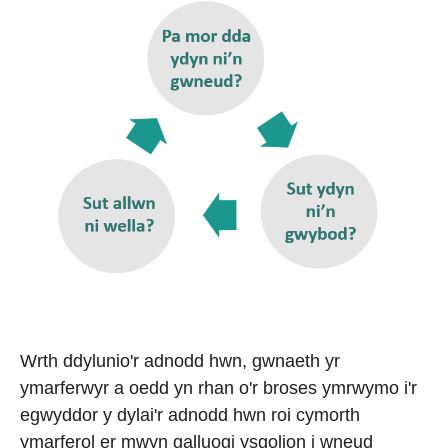
Wrth ddylunio'r adnodd hwn, gwnaeth yr
ymarferwyr a oedd yn rhan o'r broses ymrwymo i'r
egwyddor y dylai'r adnodd hwn roi cymorth
ymarferol er mwyn galluogi ysgolion i wneud