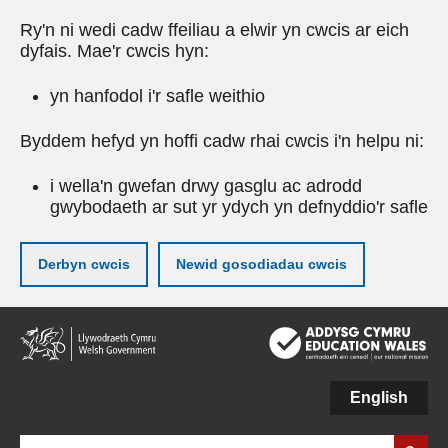
Ry'n ni wedi cadw ffeiliau a elwir yn cwcis ar eich
dyfais. Mae'r cwcis hyn:
yn hanfodol i'r safle weithio
Byddem hefyd yn hoffi cadw rhai cwcis i'n helpu ni:
i wella'n gwefan drwy gasglu ac adrodd
gwybodaeth ar sut yr ydych yn defnyddio'r safle
Derbyn cwcis
Newid gosodiadau cwcis
Neidio
i'r
prif
gynnwy
English