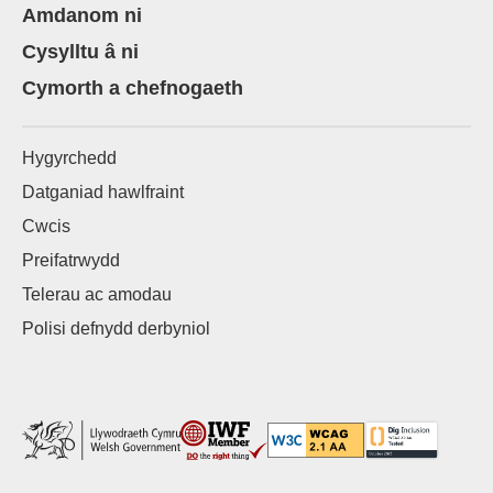
Amdanom ni
Cysylltu â ni
Cymorth a chefnogaeth
Hygyrchedd
Datganiad hawlfraint
Cwcis
Preifatrwydd
Telerau ac amodau
Polisi defnydd derbyniol