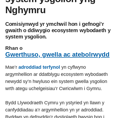
Nghymru
Comisiynwyd yr ymchwil hon i gefnogi’r
gwaith o ddiwygio ecosystem wybodaeth y
system ysgolion.
Rhan o
Gwerthuso, gwella ac atebolrwydd
Mae’r
adroddiad terfynol
yn cyflwyno
argymhellion ar ddatblygu ecosystem wybodaeth
newydd sy’n hwyluso ein system gwella ysgolion
wrth ategu uchelgeisiau’r Cwricwlwm i Gymru.
Bydd Llywodraeth Cymru yn ystyried yn llawn y
canfyddiadau a’r argymhellion yn yr adroddiad.
Byddwn yn defnyddio’r dystiolaeth bwysig hon i