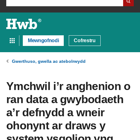
Mewngofnodi
Cofrestru
Gwerthuso, gwella ac atebolrwydd
Ymchwil i’r anghenion o
ran data a gwybodaeth
a’r defnydd a wneir
ohonynt ar draws y
system ysgolion yng