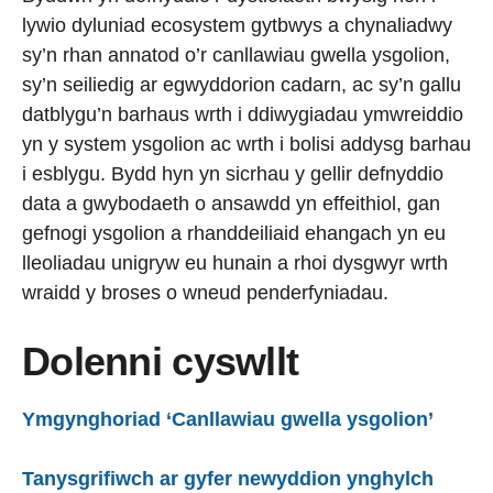
lywio dyluniad ecosystem gytbwys a chynaliadwy
sy’n rhan annatod o’r canllawiau gwella ysgolion,
sy’n seiliedig ar egwyddorion cadarn, ac sy’n gallu
datblygu’n barhaus wrth i ddiwygiadau ymwreiddio
yn y system ysgolion ac wrth i bolisi addysg barhau
i esblygu. Bydd hyn yn sicrhau y gellir defnyddio
data a gwybodaeth o ansawdd yn effeithiol, gan
gefnogi ysgolion a rhanddeiliaid ehangach yn eu
lleoliadau unigryw eu hunain a rhoi dysgwyr wrth
wraidd y broses o wneud penderfyniadau.
Dolenni cyswllt
Ymgynghoriad ‘Canllawiau gwella ysgolion’
Tanysgrifiwch ar gyfer newyddion ynghylch