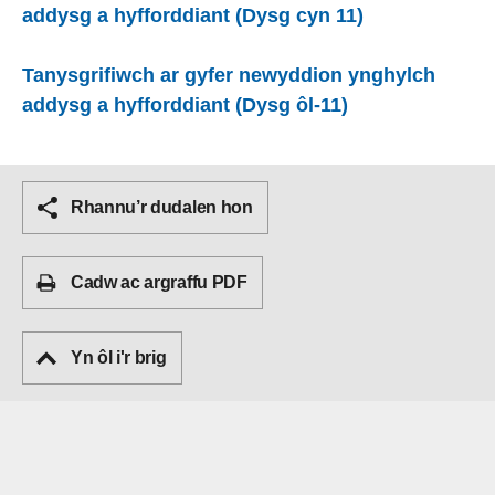
addysg a hyfforddiant (Dysg cyn 11)
Tanysgrifiwch ar gyfer newyddion ynghylch
addysg a hyfforddiant (Dysg ôl-11)
Rhannu’r dudalen hon
Cadw ac argraffu PDF
Yn ôl i'r brig