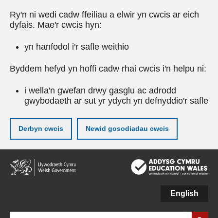
Ry'n ni wedi cadw ffeiliau a elwir yn cwcis ar eich
dyfais. Mae'r cwcis hyn:
yn hanfodol i'r safle weithio
Byddem hefyd yn hoffi cadw rhai cwcis i'n helpu ni:
i wella'n gwefan drwy gasglu ac adrodd
gwybodaeth ar sut yr ydych yn defnyddio'r safle
Derbyn cwcis
Newid gosodiadau cwcis
Neidio
i'r
prif
gynnwy
English