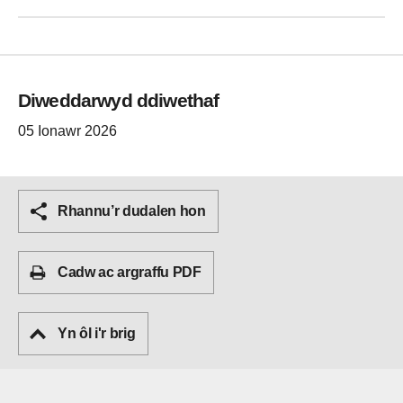
Diweddarwyd ddiwethaf
05 Ionawr 2026
Rhannu’r dudalen hon
Cadw ac argraffu PDF
Yn ôl i'r brig