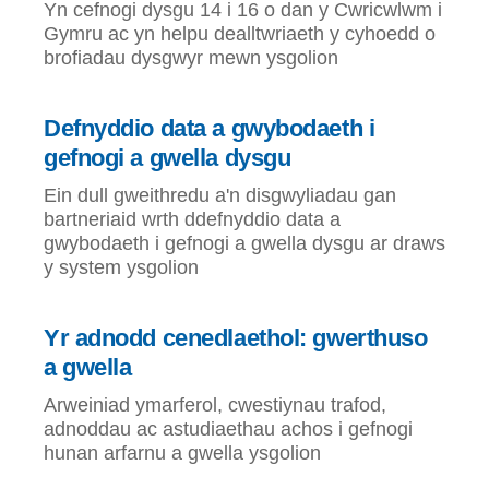
Yn cefnogi dysgu 14 i 16 o dan y Cwricwlwm i
Gymru ac yn helpu dealltwriaeth y cyhoedd o
brofiadau dysgwyr mewn ysgolion
Defnyddio data a gwybodaeth i
gefnogi a gwella dysgu
Ein dull gweithredu a'n disgwyliadau gan
bartneriaid wrth ddefnyddio data a
gwybodaeth i gefnogi a gwella dysgu ar draws
y system ysgolion
Yr adnodd cenedlaethol: gwerthuso
a gwella
Arweiniad ymarferol, cwestiynau trafod,
adnoddau ac astudiaethau achos i gefnogi
hunan arfarnu a gwella ysgolion