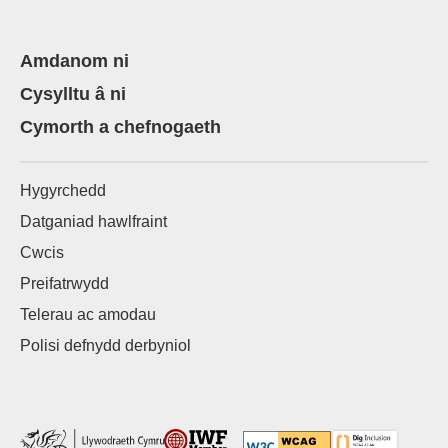
Amdanom ni
Cysylltu â ni
Cymorth a chefnogaeth
Hygyrchedd
Datganiad hawlfraint
Cwcis
Preifatrwydd
Telerau ac amodau
Polisi defnydd derbyniol