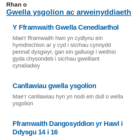
Rhan o
Gwella ysgolion ac arweinyddiaeth
Y Fframwaith Gwella Cenedlaethol
Mae'r fframwaith hwn yn cydlynu ein
hymdrechion ar y cyd i sicrhau cynnydd
pennaf dysgwyr, gan ein galluogi i weithio
gyda chysondeb i sicrhau gwelliant
cynaliadwy
Canllawiau gwella ysgolion
Mae’r canllawiau hyn yn nodi ein dull o wella
ysgolion
Fframwaith Dangosyddion yr Hawl i
Ddysgu 14 i 16