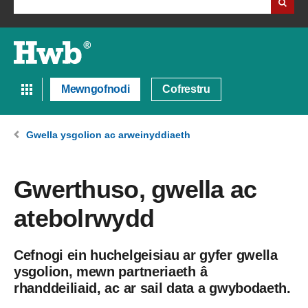
Mewngofnodi
Cofrestru
Gwella ysgolion ac arweinyddiaeth
Gwerthuso, gwella ac
atebolrwydd
Cefnogi ein huchelgeisiau ar gyfer gwella
ysgolion, mewn partneriaeth â
rhanddeiliaid, ac ar sail data a gwybodaeth.