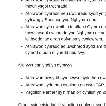
Athrawon cynradd yng Nghymru sydd â di
mewn ysgol uwchradd.
Athrawon cynradd neu uwchradd sydd yn g
gyfrwng y Saesneg yng Nghymru neu.
Athrawon sy’n gweithio tu allan i Gymru 
mewn ysgol uwchradd yng Nghymru ac ange
ieithyddol ac o ran gofynion y cwricwlwm.
Athrawon cynradd ac uwchradd sydd am ddy
cyfnod o bum mlynedd neu fwy.
Nid yw’r canlynol yn gymwys:
Athrawon newydd gymhwyso sydd heb gwb
Athrawon sydd heb gwblhau eu cwrs TAR.
Ysgolion Partner sy’n rhan o’r cynllun yn 2
Croesewir ceisiadau i’r ysgolion canlynol sydd