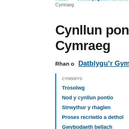
Cymraeg
Cynllun pon
Cymraeg
Datblygu’r Gym
Rhan o
CYNNWYS
Trosolwg
Nod y cynllun pontio
Strwythur y rhaglen
Proses recriwtio a dethol
Gwybodaeth bellach