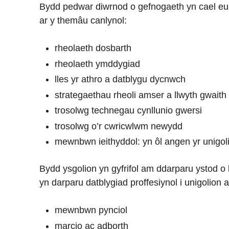
Bydd pedwar diwrnod o gefnogaeth yn cael eu
ar y themâu canlynol:
rheolaeth dosbarth
rheolaeth ymddygiad
lles yr athro a datblygu dycnwch
strategaethau rheoli amser a llwyth gwaith
trosolwg technegau cynllunio gwersi
trosolwg o’r cwricwlwm newydd
mewnbwn ieithyddol: yn ôl angen yr unigol
Bydd ysgolion yn gyfrifol am ddarparu ystod o
yn darparu datblygiad proffesiynol i unigolion a
mewnbwn pynciol
marcio ac adborth