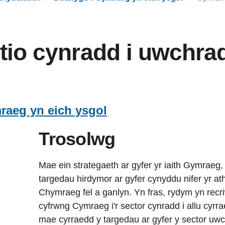
tio cynradd i uwchra
raeg yn eich ysgol
Trosolwg
Mae ein strategaeth ar gyfer yr iaith Gymrae
targedau hirdymor ar gyfer cynyddu nifer yr 
Chymraeg fel a ganlyn. Yn fras, rydym yn recri
cyfrwng Cymraeg i'r sector cynradd i allu cyr
mae cyrraedd y targedau ar gyfer y sector uw