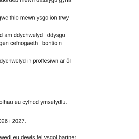
ddordeb mewn datblygu gyrfa
weithio mewn ysgolion trwy
ond am ddychwelyd i ddysgu
n cefnogaeth i bontio’n
chwelyd i'r proffesiwn ar ôl
lhau eu cyfnod ymsefydlu.
026 i 2027.
 wedi eu dewis fel ysgol bartner