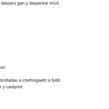
 darparu gan y darparwyr AGA
ion
 brofiadau a chefnogaeth a fydd
r y canlynol: