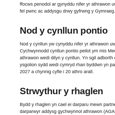
ffocws penodol ar gynyddu nifer yr athrawon
fel pwnc ac addysgu drwy gyfrwng y Gymraeg
Nod y cynllun pontio
Nod y cynllun yw cynyddu nifer yr athrawon 
Cychwynnodd cynllun pontio peilot ym mis Me
athrawon wedi dilyn y cynllun. Yn sgil adborth
ysgolion sydd wedi cymryd rhan byddwn yn par
2027 a chynnig cyfle i 20 athro arall.
Strwythur y rhaglen
Bydd y rhaglen yn cael ei darparu mewn partn
darparwyr addysg gychwynnol athrawon (AGA) 