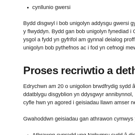
cynllunio gwersi
Bydd disgwyl i bob unigolyn addysgu gwersi 
y flwyddyn. Bydd gan bob unigolyn fynediad i 
ysgol a fydd yn gyfrifol am gynnal deialog prof
unigolyn bob pythefnos ac i fod yn cefnogi m
Proses recriwtio a det
Edrychwn am 20 o unigolion brwdfrydig sydd 
ddatblygu disgyblion yn ddysgwyr annibynnol,
cyfle hwn yn agored i geisiadau llawn amser n
Gwahoddwn geisiadau gan athrawon cymwys yn