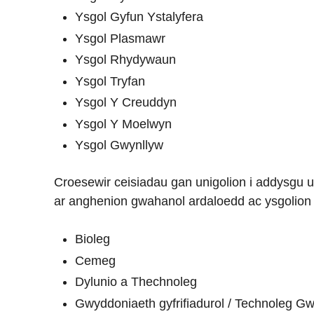
Ysgol Gyfun Ystalyfera
Ysgol Plasmawr
Ysgol Rhydywaun
Ysgol Tryfan
Ysgol Y Creuddyn
Ysgol Y Moelwyn
Ysgol Gwynllyw
Croesewir ceisiadau gan unigolion i addysgu 
ar anghenion gwahanol ardaloedd ac ysgolion s
Bioleg
Cemeg
Dylunio a Thechnoleg
Gwyddoniaeth gyfrifiadurol / Technoleg G