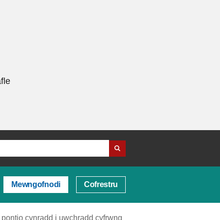
fle
Mewngofnodi
Cofrestru
 pontio cynradd i uwchradd cyfrwng