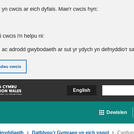
r yn cwcis ar eich dyfais. Mae'r cwcis hyn:
cwcis i'n helpu ni:
u ac adrodd gwybodaeth ar sut yr ydych yn defnyddio'r sa
adau cwcis
English
Dewislen
inyddiaeth
Datblygu’r Gymraeg yn eich ysgol
Cynllun