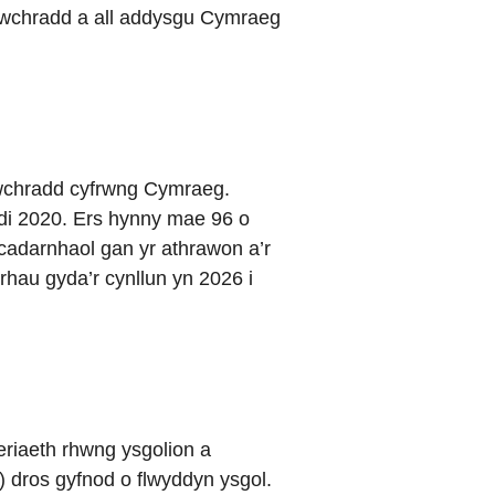
 uwchradd a all addysgu Cymraeg
.
uwchradd cyfrwng Cymraeg.
di 2020. Ers hynny mae 96 o
 cadarnhaol gan yr athrawon a’r
hau gyda’r cynllun yn 2026 i
eriaeth rhwng ysgolion a
dros gyfnod o flwyddyn ysgol.