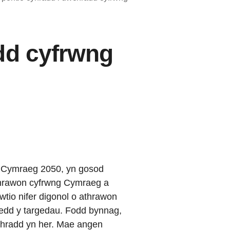
dd cyfrwng
g, Cymraeg 2050, yn gosod
athrawon cyfrwng Cymraeg a
wtio nifer digonol o athrawon
raedd y targedau. Fodd bynnag,
chradd yn her. Mae angen