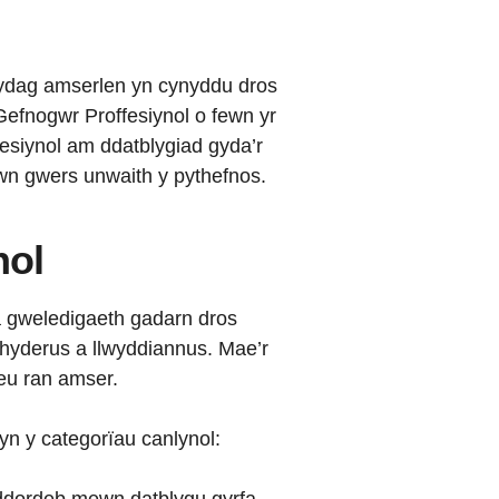
gydag amserlen yn cynyddu dros
Gefnogwr Proffesiynol o fewn yr
fesiynol am ddatblygiad gyda’r
ewn gwers unwaith y pythefnos.
hol
â gweledigaeth gadarn dros
 hyderus a llwyddiannus. Mae’r
eu ran amser.
 y categorïau canlynol: