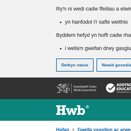
Ry'n ni wedi cadw ffeiliau a elwi
yn hanfodol i'r safle weithio
Byddem hefyd yn hoffi cadw rhai 
i wella'n gwefan drwy gasgl
Derbyn cwcis
Newid gosodi
Neidio
i'r
prif
gynnwy
Hafan
Gwella ysgolion ac arwe