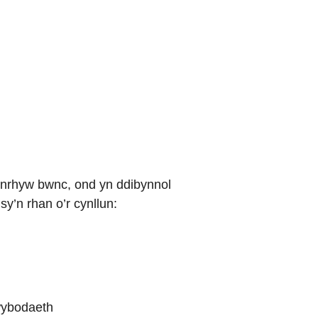
unrhyw bwnc, ond yn ddibynnol
y’n rhan o’r cynllun:
wybodaeth