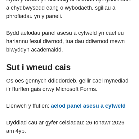
a chydbwysedd eang o wybodaeth, sgiliau a
phrofiadau yn y paneli.
Bydd aelodau panel asesu a cyfweld yn cael eu
hariannu fesul diwrnod, tua dau ddiwrnod mewn
blwyddyn academaidd.
Sut i wneud cais
Os oes gennych ddiddordeb, gellir cael mynediad
i’r ffurflen gais drwy Microsoft Forms.
Llenwch y ffuflen:
aelod panel asesu a
cyfweld
Dyddiad cau ar gyfer ceisiadau: 26 Ionawr 2026
am 4yp.