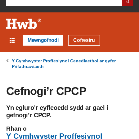
Mewngofnodi
Cofrestru
Y Cymhwyster Proffesiynol Cenedlaethol ar gyfer
Prifathrawiaeth
Cefnogi’r CPCP
Yn egluro’r cyfleoedd sydd ar gael i
gefnogi’r CPCP.
Rhan o
Y Cymhwyster Proffesiynol