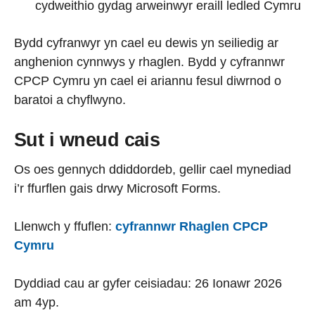
cydweithio gydag arweinwyr eraill ledled Cymru
Bydd cyfranwyr yn cael eu dewis yn seiliedig ar
anghenion cynnwys y rhaglen. Bydd y cyfrannwr
CPCP Cymru yn cael ei ariannu fesul diwrnod o
baratoi a chyflwyno.
Sut i wneud cais
Os oes gennych ddiddordeb, gellir cael mynediad
i’r ffurflen gais drwy Microsoft Forms.
Llenwch y ffuflen:
cyfrannwr Rhaglen CPCP
Cymru
Dyddiad cau ar gyfer ceisiadau: 26 Ionawr 2026
am 4yp.