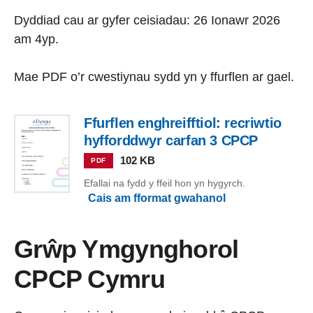
Dyddiad cau ar gyfer ceisiadau: 26 Ionawr 2026
am 4yp.
Mae PDF o’r cwestiynau sydd yn y ffurflen ar gael.
Ffurflen enghreifftiol: recriwtio
hyfforddwyr carfan 3 CPCP
102 KB
PDF
Efallai na fydd y ffeil hon yn hygyrch.
Cais am fformat gwahanol
Grŵp Ymgynghorol
CPCP Cymru