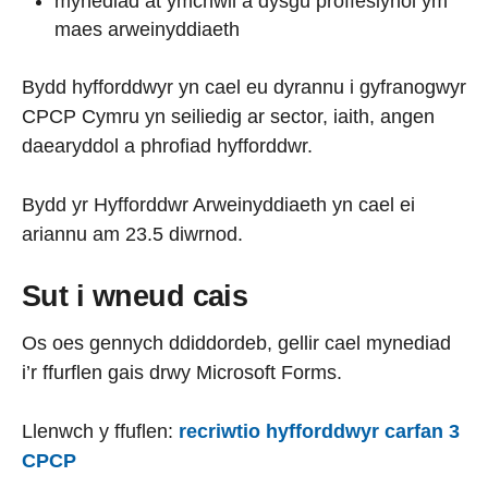
mynediad at ymchwil a dysgu proffesiynol ym
maes arweinyddiaeth
Bydd hyfforddwyr yn cael eu dyrannu i gyfranogwyr
CPCP Cymru yn seiliedig ar sector, iaith, angen
daearyddol a phrofiad hyfforddwr.
Bydd yr Hyfforddwr Arweinyddiaeth yn cael ei
ariannu am 23.5 diwrnod.
Sut i wneud cais
Os oes gennych ddiddordeb, gellir cael mynediad
i’r ffurflen gais drwy Microsoft Forms.
Llenwch y ffuflen:
recriwtio hyfforddwyr carfan 3
CPCP