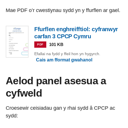
Mae PDF o’r cwestiynau sydd yn y ffurflen ar gael.
Ffurflen enghreifftiol: cyfranwyr
carfan 3 CPCP Cymru
101 KB
PDF
Efallai na fydd y ffeil hon yn hygyrch.
Cais am fformat gwahanol
Aelod panel asesua a
cyfweld
Croesewir ceisiadau gan y rhai sydd â CPCP ac
sydd: