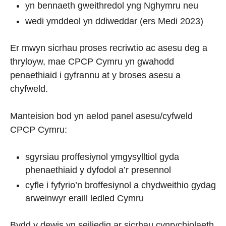
yn bennaeth gweithredol yng Nghymru neu
wedi ymddeol yn ddiweddar (ers Medi 2023)
Er mwyn sicrhau proses recriwtio ac asesu deg a
thryloyw, mae CPCP Cymru yn gwahodd
penaethiaid i gyfrannu at y broses asesu a
chyfweld.
Manteision bod yn aelod panel asesu/cyfweld
CPCP Cymru:
sgyrsiau proffesiynol ymgysylltiol gyda
phenaethiaid y dyfodol a’r presennol
cyfle i fyfyrio’n broffesiynol a chydweithio gydag
arweinwyr eraill ledled Cymru
Bydd y dewis yn seiliedig ar sicrhau cynrychiolaeth