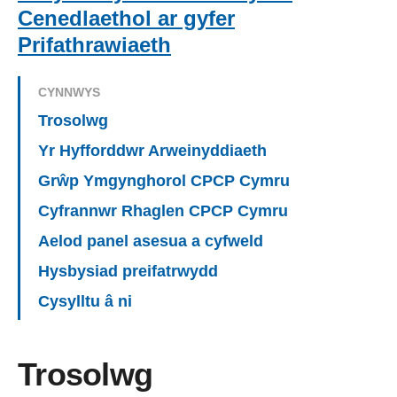
Cenedlaethol ar gyfer
Prifathrawiaeth
CYNNWYS
Trosolwg
Yr Hyfforddwr Arweinyddiaeth
Grŵp Ymgynghorol CPCP Cymru
Cyfrannwr Rhaglen CPCP Cymru
Aelod panel asesua a cyfweld
Hysbysiad preifatrwydd
Cysylltu â ni
Trosolwg