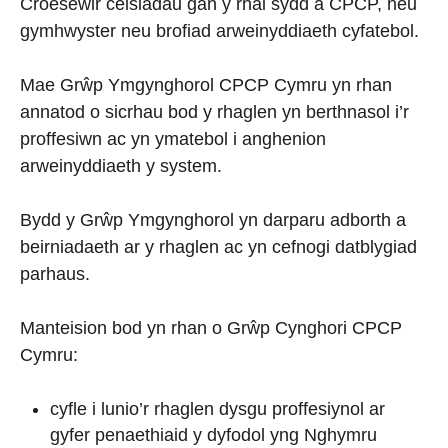
Croesewir ceisiadau gan y rhai sydd â CPCP, neu
gymhwyster neu brofiad arweinyddiaeth cyfatebol.
Mae Grŵp Ymgynghorol CPCP Cymru yn rhan
annatod o sicrhau bod y rhaglen yn berthnasol i’r
proffesiwn ac yn ymatebol i anghenion
arweinyddiaeth y system.
Bydd y Grŵp Ymgynghorol yn darparu adborth a
beirniadaeth ar y rhaglen ac yn cefnogi datblygiad
parhaus.
Manteision bod yn rhan o Grŵp Cynghori CPCP
Cymru:
cyfle i lunio’r rhaglen dysgu proffesiynol ar
gyfer penaethiaid y dyfodol yng Nghymru