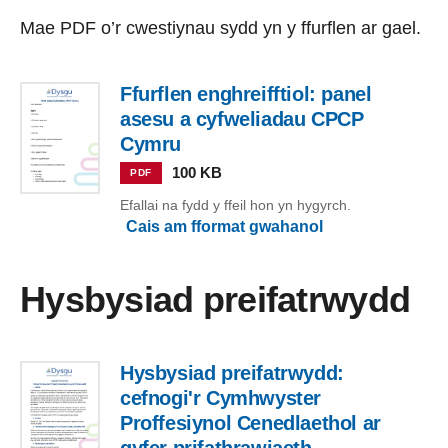
Mae PDF o’r cwestiynau sydd yn y ffurflen ar gael.
Ffurflen enghreifftiol: panel
asesu a cyfweliadau CPCP
Cymru
100 KB
PDF
Efallai na fydd y ffeil hon yn hygyrch.
Cais am fformat gwahanol
Hysbysiad preifatrwydd
Hysbysiad preifatrwydd:
cefnogi'r Cymhwyster
Proffesiynol Cenedlaethol ar
gyfer prifathrawiaeth