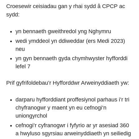
Croesewir ceisiadau gan y rhai sydd â CPCP ac
sydd:
yn bennaeth gweithredol yng Nghymru
wedi ymddeol yn ddiweddar (ers Medi 2023)
neu
yn gyn bennaeth gyda chymhwyster hyfforddi
lefel 7
Prif gyfrifoldebau’r Hyfforddwr Arweinyddiaeth yw:
darparu hyfforddiant proffesiynol parhaus i’r tri
chyfranogwr y maent yn eu cefnogi’n
uniongyrchol
cefnogi’r cyfranogwr i fyfyrio ar yr asesiad 360
a hwyluso sgyrsiau arweinyddiaeth yn seiliedig