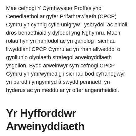
Mae cefnogi Y Cymhwyster Proffesiynol
Cenedlaethol ar gyfer Prifathrawiaeth (CPCP)
Cymru yn cynnig cyfle unigryw i ysbrydoli ac eirioli
dros benaethiaid y dyfodol yng Nghymru. Mae’r
rolau hyn yn hanfodol ac yn ganolog i sicrhau
llwyddiant CPCP Cymru ac yn rhan allweddol o
gynllunio olyniaeth strategol arweinyddiaeth
ysgolion. Bydd arweinwyr sy’n cefnogi CPCP
Cymru yn ymrwymedig i sicrhau bod cyfranogwyr
yn barod i ymgymryd â swydd pennaeth yn
hyderus ac yn meddu ar yr offer angenrheidiol.
Yr Hyfforddwr
Arweinyddiaeth