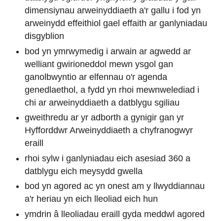
dimensiynau arweinyddiaeth a'r gallu i fod yn
arweinydd effeithiol gael effaith ar ganlyniadau
disgyblion
bod yn ymrwymedig i arwain ar agwedd ar
welliant gwirioneddol mewn ysgol gan
ganolbwyntio ar elfennau o'r agenda
genedlaethol, a fydd yn rhoi mewnwelediad i
chi ar arweinyddiaeth a datblygu sgiliau
gweithredu ar yr adborth a gynigir gan yr
Hyfforddwr Arweinyddiaeth a chyfranogwyr
eraill
rhoi sylw i ganlyniadau eich asesiad 360 a
datblygu eich meysydd gwella
bod yn agored ac yn onest am y llwyddiannau
a'r heriau yn eich lleoliad eich hun
ymdrin â lleoliadau eraill gyda meddwl agored