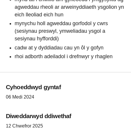
agweddau rheoli ar arweinyddiaeth ysgolion yn
eich lleoliad eich hun
mynychu holl agweddau gorfodol y cwrs
(sesiynau preswyl, ymweliadau ysgol a
sesiynau hyfforddi)
cadw at y dyddiadau cau yn ôl y gofyn
rhoi adborth adeiladol i drefnwyr y rhaglen
Cyhoeddwyd gyntaf
06 Medi 2024
Diweddarwyd ddiwethaf
12 Chwefror 2025