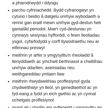
a pharodrwydd i ddysgu
parchu cyfrinachedd. Bydd cyfranogwyr yn
cytuno i beidio â datgelu unrhyw wybodaeth a
rennir gan eraill mewn unrhyw gyd-destun heb
ganiatâd penodol. Mae'r cyd-destunau yn
cynnwys sesiynau hyfforddi, o fewn lleoliadau
ysgol, cyfarfodydd y corff llywodraethu neu ar
elfennau preswyl
meithrin yr arfer o ymgysylltu'n rheolaidd â
llenyddiaeth ac ymchwil berthnasol a chwblhau
unrhyw ddarllen, aseiniadau neu
weithgareddau ymlaen llaw
meithrin rhwydweithiau proffesiynol gyda
chydweithwyr yn lleol, yn genedlaethol ac yn
fyd-eang a fydd yn eich gwthio ac yn cynnal
uchelgais proffesiynol
mynd ati i chwilio am gyfleoedd i ymgysylltu ag