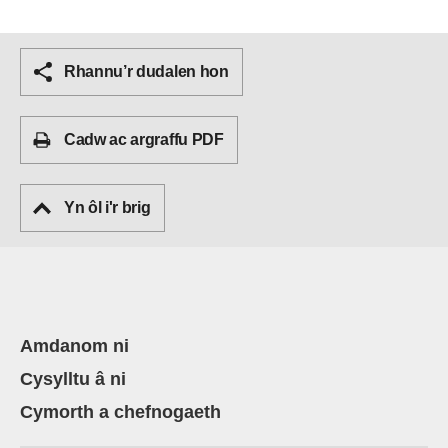
Rhannu’r dudalen hon
Cadw ac argraffu PDF
Yn ôl i'r brig
Amdanom ni
Cysylltu â ni
Cymorth a chefnogaeth