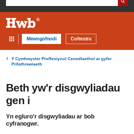
Mewngofnodi
Cofrestru
Y Cymhwyster Proffesiynol Cenedlaethol ar gyfer
Prifathrawiaeth
Beth yw'r disgwyliadau
gen i
Yn egluro’r disgwyliadau ar bob
cyfranogwr.