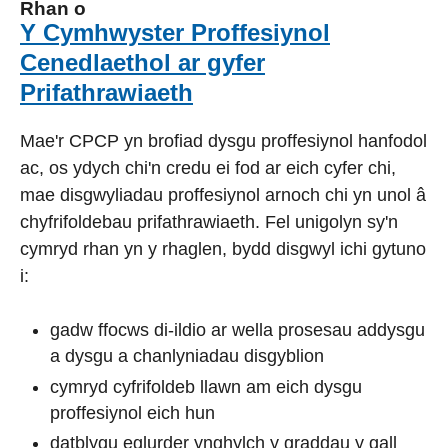
Rhan o
Y Cymhwyster Proffesiynol
Cenedlaethol ar gyfer
Prifathrawiaeth
Mae'r CPCP yn brofiad dysgu proffesiynol hanfodol
ac, os ydych chi'n credu ei fod ar eich cyfer chi,
mae disgwyliadau proffesiynol arnoch chi yn unol â
chyfrifoldebau prifathrawiaeth. Fel unigolyn sy'n
cymryd rhan yn y rhaglen, bydd disgwyl ichi gytuno
i:
gadw ffocws di-ildio ar wella prosesau addysgu
a dysgu a chanlyniadau disgyblion
cymryd cyfrifoldeb llawn am eich dysgu
proffesiynol eich hun
datblygu eglurder ynghylch y graddau y gall