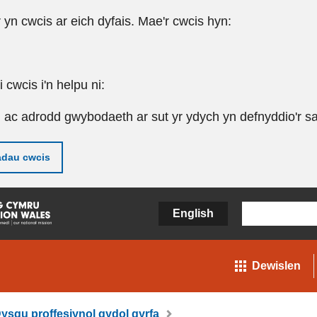
r yn cwcis ar eich dyfais. Mae'r cwcis hyn:
cwcis i'n helpu ni:
u ac adrodd gwybodaeth ar sut yr ydych yn defnyddio'r sa
adau cwcis
English
Dewislen
ysgu proffesiynol gydol gyrfa