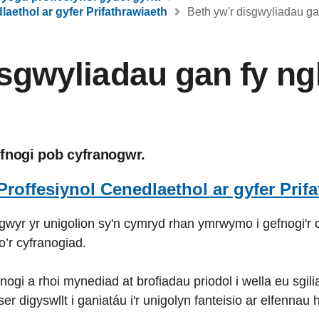
aethol ar gyfer Prifathrawiaeth
Beth yw'r disgwyliadau ga
isgwyliadau gan fy n
fnogi pob cyfranogwr.
roffesiynol Cenedlaethol ar gyfer Prif
gwyr yr unigolion sy'n cymryd rhan ymrwymo i gefnogi'r
’r cyfranogiad.
gi a rhoi mynediad at brofiadau priodol i wella eu sgil
 digyswllt i ganiatáu i'r unigolyn fanteisio ar elfennau h