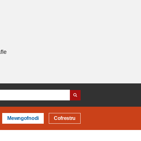
fle
Mewngofnodi
Cofrestru