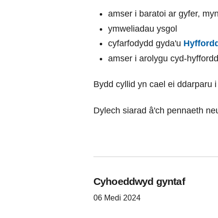
amser i baratoi ar gyfer, m
ymweliadau ysgol
cyfarfodydd gyda'u
Hyfford
amser i arolygu cyd-hyffordd
Bydd cyllid yn cael ei ddarparu 
Dylech siarad â'ch pennaeth neu
Cyhoeddwyd gyntaf
06 Medi 2024