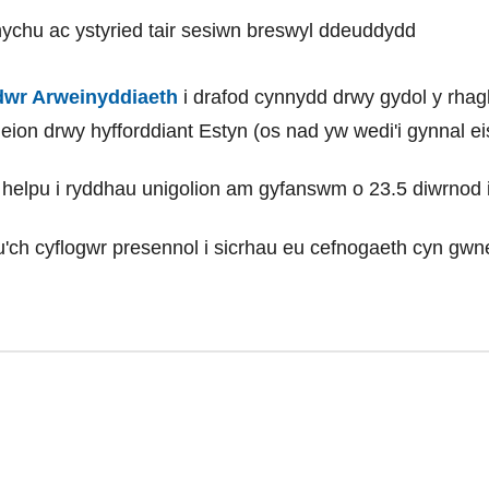
ynychu ac ystyried tair sesiwn breswyl ddeuddydd
dwr Arweinyddiaeth
i drafod cynnydd drwy gydol y rhag
eion drwy hyfforddiant Estyn (os nad yw wedi'i gynnal e
i helpu i ryddhau unigolion am gyfanswm o 23.5 diwrnod i
'ch cyflogwr presennol i sicrhau eu cefnogaeth cyn gwn