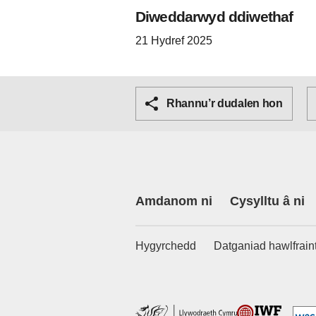
Diweddarwyd ddiwethaf
21 Hydref 2025
Rhannu’r dudalen hon
Amdanom ni
Cysylltu â ni
Hygyrchedd
Datganiad hawlfrain