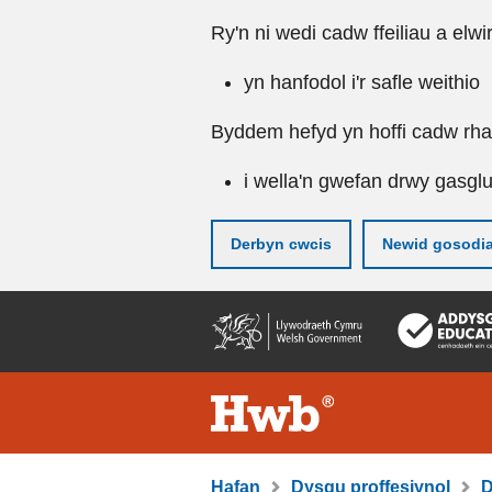
Ry'n ni wedi cadw ffeiliau a elwi
yn hanfodol i'r safle weithio
Byddem hefyd yn hoffi cadw rhai 
i wella'n gwefan drwy gasgl
Derbyn cwcis
Newid gosodi
Neidio
i'r
prif
gynnwy
Hafan
Dysgu proffesiynol
D