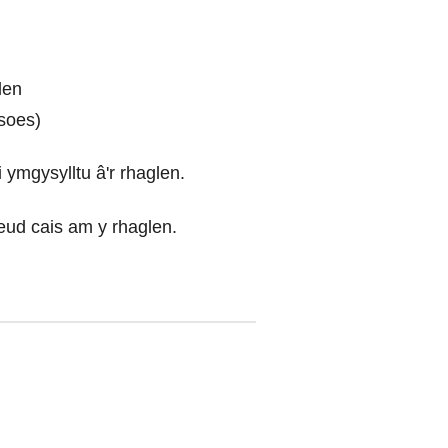
len
isoes)
 ymgysylltu â'r rhaglen.
eud cais am y rhaglen.