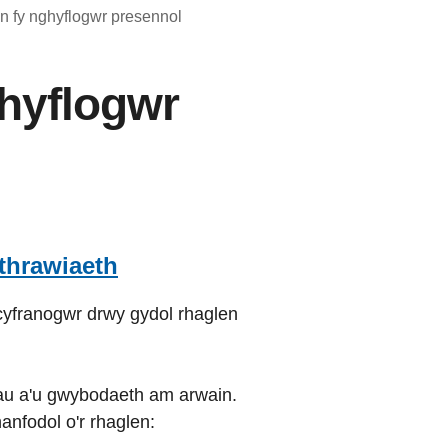
n fy nghyflogwr presennol
ghyflogwr
athrawiaeth
 cyfranogwr drwy gydol rhaglen
iau a'u gwybodaeth am arwain.
anfodol o'r rhaglen: