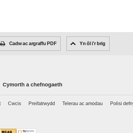
Cadw ac argraffu PDF
Yn ôl i'r brig
Cymorth a chefnogaeth
t
Cwcis
Preifatrwydd
Telerau ac amodau
Polisi def