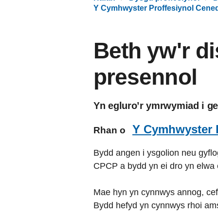
Y Cymhwyster Proffesiynol Cenedl
Beth yw'r d
presennol
Yn egluro’r ymrwymiad i ge
Y Cymhwyster P
Rhan o
Bydd angen i ysgolion neu gyflo
CPCP a bydd yn ei dro yn elwa o
Mae hyn yn cynnwys annog, cefno
Bydd hefyd yn cynnwys rhoi amser