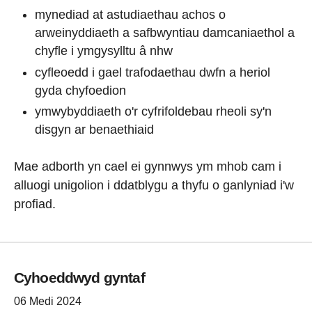
mynediad at astudiaethau achos o
arweinyddiaeth a safbwyntiau damcaniaethol a
chyfle i ymgysylltu â nhw
cyfleoedd i gael trafodaethau dwfn a heriol
gyda chyfoedion
ymwybyddiaeth o'r cyfrifoldebau rheoli sy'n
disgyn ar benaethiaid
Mae adborth yn cael ei gynnwys ym mhob cam i
alluogi unigolion i ddatblygu a thyfu o ganlyniad i'w
profiad.
Cyhoeddwyd gyntaf
06 Medi 2024