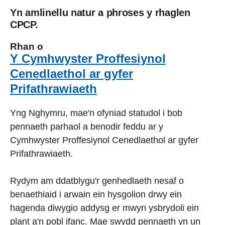
Yn amlinellu natur a phroses y rhaglen
CPCP.
Rhan o
Y Cymhwyster Proffesiynol
Cenedlaethol ar gyfer
Prifathrawiaeth
Yng Nghymru, mae'n ofyniad statudol i bob
pennaeth parhaol a benodir feddu ar y
Cymhwyster Proffesiynol Cenedlaethol ar gyfer
Prifathrawiaeth.
Rydym am ddatblygu'r genhedlaeth nesaf o
benaethiaid i arwain ein hysgolion drwy ein
hagenda diwygio addysg er mwyn ysbrydoli ein
plant a'n pobl ifanc. Mae swydd pennaeth yn un