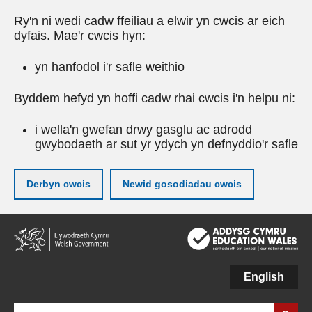
Ry'n ni wedi cadw ffeiliau a elwir yn cwcis ar eich
dyfais. Mae'r cwcis hyn:
yn hanfodol i'r safle weithio
Byddem hefyd yn hoffi cadw rhai cwcis i'n helpu ni:
i wella'n gwefan drwy gasglu ac adrodd
gwybodaeth ar sut yr ydych yn defnyddio'r safle
Derbyn cwcis
Newid gosodiadau cwcis
Neidio
i'r
prif
gynnwy
English