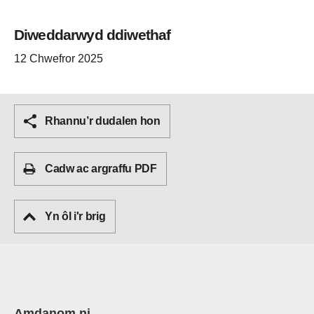
Diweddarwyd ddiwethaf
12 Chwefror 2025
Rhannu’r dudalen hon
Cadw ac argraffu PDF
Yn ôl i'r brig
Amdanom ni