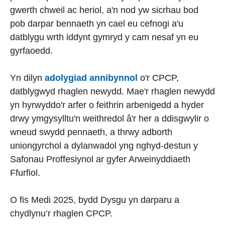
gwerth chweil ac heriol, a'n nod yw sicrhau bod
pob darpar bennaeth yn cael eu cefnogi a'u
datblygu wrth iddynt gymryd y cam nesaf yn eu
gyrfaoedd.
Yn dilyn
adolygiad annibynnol
o'r CPCP,
datblygwyd rhaglen newydd. Mae'r rhaglen newydd
yn hyrwyddo'r arfer o feithrin arbenigedd a hyder
drwy ymgysylltu'n weithredol â'r her a ddisgwylir o
wneud swydd pennaeth, a thrwy adborth
uniongyrchol a dylanwadol yng nghyd-destun y
Safonau Proffesiynol ar gyfer Arweinyddiaeth
Ffurfiol.
O fis Medi 2025, bydd Dysgu yn darparu a
chydlynu’r rhaglen CPCP.