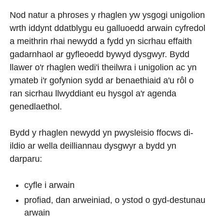
Nod natur a phroses y rhaglen yw ysgogi unigolion
wrth iddynt ddatblygu eu galluoedd arwain cyfredol
a meithrin rhai newydd a fydd yn sicrhau effaith
gadarnhaol ar gyfleoedd bywyd dysgwyr. Bydd
llawer o'r rhaglen wedi'i theilwra i unigolion ac yn
ymateb i'r gofynion sydd ar benaethiaid a'u rôl o
ran sicrhau llwyddiant eu hysgol a'r agenda
genedlaethol.
Bydd y rhaglen newydd yn pwysleisio ffocws di-
ildio ar wella deilliannau dysgwyr a bydd yn
darparu:
cyfle i arwain
profiad, dan arweiniad, o ystod o gyd-destunau
arwain