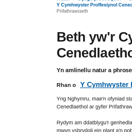
Y Cymhwyster Proffesiynol Cenedl
Prifathrawiaeth
Beth yw'r C
Cenedlaethol
Yn amlinellu natur a phros
Y Cymhwyster P
Rhan o
Yng Nghymru, mae'n ofyniad sta
Cenedlaethol ar gyfer Prifathraw
Rydym am ddatblygu'r genhedlae
mwyn ysbrydoli ein plant a'n po