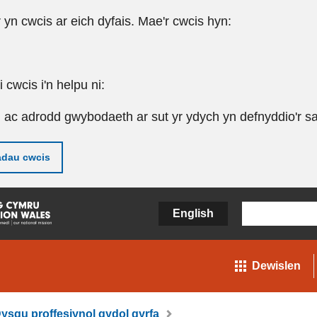
r yn cwcis ar eich dyfais. Mae'r cwcis hyn:
cwcis i'n helpu ni:
u ac adrodd gwybodaeth ar sut yr ydych yn defnyddio'r sa
adau cwcis
English
Dewislen
ysgu proffesiynol gydol gyrfa