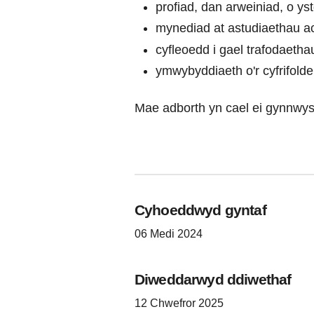
profiad, dan arweiniad, o y
mynediad at astudiaethau ac
cyfleoedd i gael trafodaetha
ymwybyddiaeth o'r cyfrifolde
Mae adborth yn cael ei gynnwys 
Cyhoeddwyd gyntaf
06 Medi 2024
Diweddarwyd ddiwethaf
12 Chwefror 2025