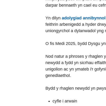
darpar bennaeth yn cael eu cefn
Yn dilyn
adolygiad annibynnol
feithrin arbenigedd a hyder drw
uniongyrchol a dylanwadol yng n
O fis Medi 2025, bydd Dysgu yn
Nod natur a phroses y rhaglen y
newydd a fydd yn sicrhau effaith
unigolion ac yn ymateb i'r gofyn
genedlaethol.
Bydd y rhaglen newydd yn pwysle
cyfle i arwain