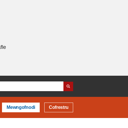
fle
Mewngofnodi
Cofrestru