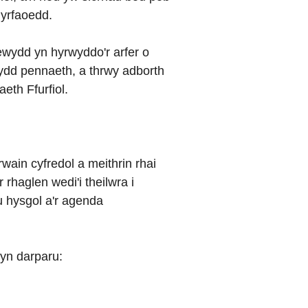
gyrfaoedd.
wydd yn hyrwyddo'r arfer o
wydd pennaeth, a thrwy adborth
eth Ffurfiol.
wain cyfredol a meithrin rhai
rhaglen wedi'i theilwra i
eu hysgol a'r agenda
 yn darparu: