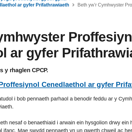
aethol ar gyfer Prifathrawiaeth
Beth yw'r Cymhwyster Prof
ymhwyster Proffesiyn
 ar gyfer Prifathrawi
es y rhaglen CPCP.
roffesiynol Cenedlaethol ar gyfer Prif
tudol i bob pennaeth parhaol a benodir feddu ar y Cymh
iaeth.
th nesaf o benaethiaid i arwain ein hysgolion drwy ein
bl ifanc. Mae swydd pennaeth yn un gwerth chweil ac her