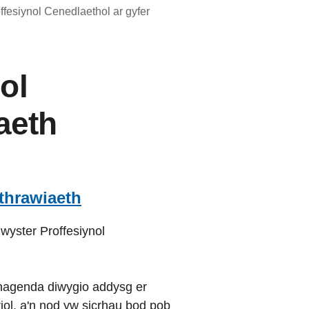
fesiynol Cenedlaethol ar gyfer
ol
aeth
athrawiaeth
wyster Proffesiynol
 hagenda diwygio addysg er
iol, a'n nod yw sicrhau bod pob