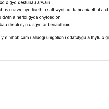
stod o gyd-destunau arwain
hos o arweinyddiaeth a safbwyntiau damcaniaethol a chy
u dwfn a heriol gyda chyfoedion
bau rheoli sy'n disgyn ar benaethiaid
ym mhob cam i alluogi unigolion i ddatblygu a thyfu o gan