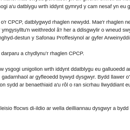
ogi a'u datblygu wrth iddynt gymryd y cam nesaf yn eu 
o'r CPCP, datblygwyd rhaglen newydd. Mae'r rhaglen ne
y ymgysylltu'n weithredol â'r her a ddisgwylir o wneud s
ghyd-destun y Safonau Proffesiynol ar gyfer Arweinyddia
 darparu a chydlynu’r rhaglen CPCP.
w ysgogi unigolion wrth iddynt ddatblygu eu galluoedd ar
 gadarnhaol ar gyfleoedd bywyd dysgwyr. Bydd llawer o'r 
ion sydd ar benaethiaid a'u rôl o ran sicrhau llwyddiant 
isio ffocws di-ildio ar wella deilliannau dysgwyr a bydd