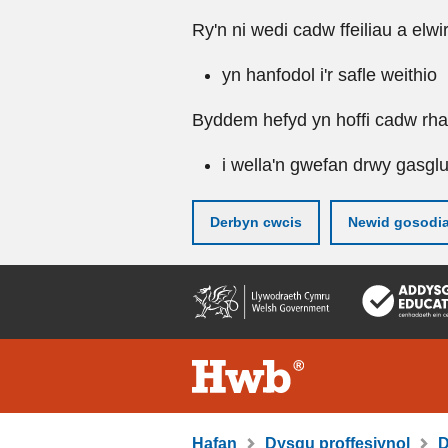
Ry'n ni wedi cadw ffeiliau a elwi
yn hanfodol i'r safle weithio
Byddem hefyd yn hoffi cadw rhai 
i wella'n gwefan drwy gasgl
Derbyn cwcis
Newid gosodi
Neidio
i'r
prif
gynnwy
Hafan
Dysgu proffesiynol
D