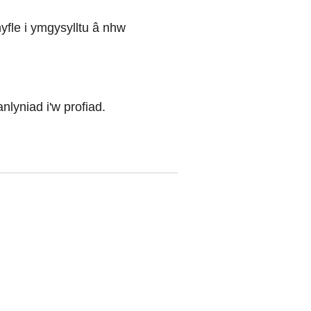
fle i ymgysylltu â nhw
lyniad i'w profiad.