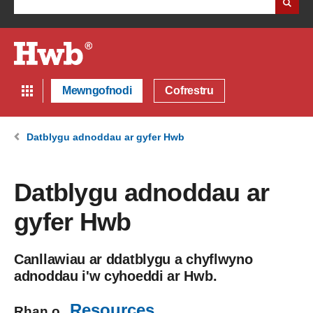
Mewngofnodi
Cofrestru
Datblygu adnoddau ar gyfer Hwb
Datblygu adnoddau ar
gyfer Hwb
Canllawiau ar ddatblygu a chyflwyno
adnoddau i'w cyhoeddi ar Hwb.
Resources
Rhan o