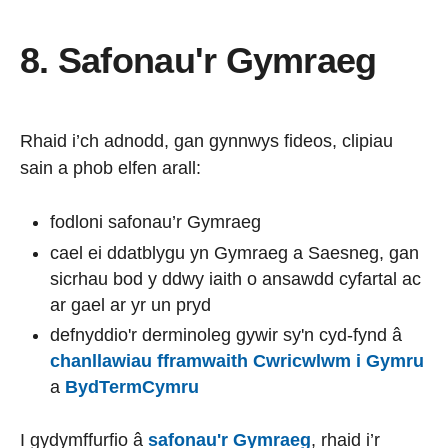
8. Safonau'r Gymraeg
Rhaid i’ch adnodd, gan gynnwys fideos, clipiau
sain a phob elfen arall:
fodloni safonau’r Gymraeg
cael ei ddatblygu yn Gymraeg a Saesneg, gan
sicrhau bod y ddwy iaith o ansawdd cyfartal ac
ar gael ar yr un pryd
defnyddio'r derminoleg gywir sy'n cyd-fynd â
chanllawiau fframwaith Cwricwlwm i Gymru
a
BydTermCymru
I gydymffurfio â
safonau'r Gymraeg
, rhaid i’r