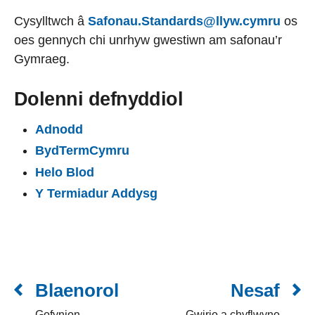
Cysylltwch â
Safonau.Standards@llyw.cymru
os
oes gennych chi unrhyw gwestiwn am safonau’r
Gymraeg.
Dolenni defnyddiol
Adnodd
BydTermCymru
Helo Blod
Y Termiadur Addysg
Blaenorol
Nesaf
Gofynion
Gwirio a chyflwyno