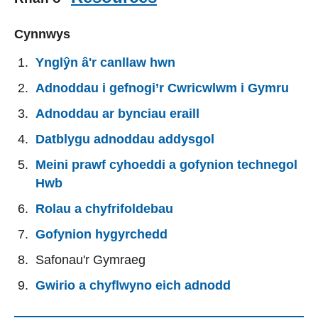
Cynnwys
Ynglŷn â'r canllaw hwn
Adnoddau i gefnogi’r Cwricwlwm i Gymru
Adnoddau ar bynciau eraill
Datblygu adnoddau addysgol
Meini prawf cyhoeddi a gofynion technegol
Hwb
Rolau a chyfrifoldebau
Gofynion hygyrchedd
Safonau'r Gymraeg
Gwirio a chyflwyno eich adnodd