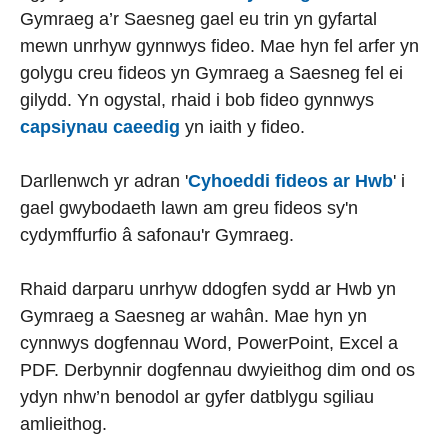
Gymraeg a’r Saesneg gael eu trin yn gyfartal
mewn unrhyw gynnwys fideo. Mae hyn fel arfer yn
golygu creu fideos yn Gymraeg a Saesneg fel ei
gilydd. Yn ogystal, rhaid i bob fideo gynnwys
capsiynau caeedig
yn iaith y fideo.
Darllenwch yr adran '
Cyhoeddi fideos ar Hwb
' i
gael gwybodaeth lawn am greu fideos sy'n
cydymffurfio â safonau'r Gymraeg.
Rhaid darparu unrhyw ddogfen sydd ar Hwb yn
Gymraeg a Saesneg ar wahân. Mae hyn yn
cynnwys dogfennau Word, PowerPoint, Excel a
PDF. Derbynnir dogfennau dwyieithog dim ond os
ydyn nhw’n benodol ar gyfer datblygu sgiliau
amlieithog.