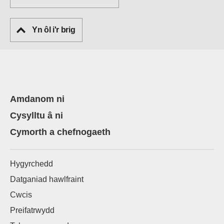
Yn ôl i'r brig
Amdanom ni
Cysylltu â ni
Cymorth a chefnogaeth
Hygyrchedd
Datganiad hawlfraint
Cwcis
Preifatrwydd