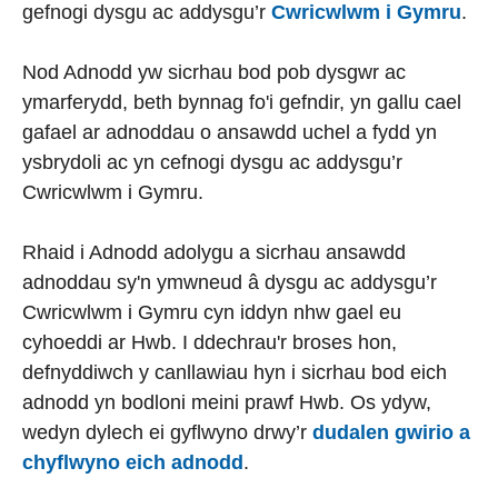
gefnogi dysgu ac addysgu’r
Cwricwlwm i Gymru
.
Nod Adnodd yw sicrhau bod pob dysgwr ac
ymarferydd, beth bynnag fo'i gefndir, yn gallu cael
gafael ar adnoddau o ansawdd uchel a fydd yn
ysbrydoli ac yn cefnogi dysgu ac addysgu’r
Cwricwlwm i Gymru.
Rhaid i Adnodd adolygu a sicrhau ansawdd
adnoddau sy'n ymwneud â dysgu ac addysgu’r
Cwricwlwm i Gymru cyn iddyn nhw gael eu
cyhoeddi ar Hwb. I ddechrau'r broses hon,
defnyddiwch y canllawiau hyn i sicrhau bod eich
adnodd yn bodloni meini prawf Hwb. Os ydyw,
wedyn dylech ei gyflwyno drwy’r
dudalen gwirio a
chyflwyno eich adnodd
.