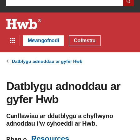
Mewngofnodi
Cofrestru
Datblygu adnoddau ar gyfer Hwb
Datblygu adnoddau ar
gyfer Hwb
Canllawiau ar ddatblygu a chyflwyno
adnoddau i'w cyhoeddi ar Hwb.
Resources
Rhan o