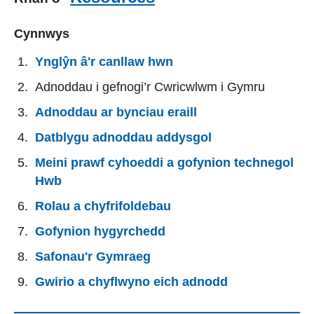
Cynnwys
Ynglŷn â'r canllaw hwn
Adnoddau i gefnogi’r Cwricwlwm i Gymru
Adnoddau ar bynciau eraill
Datblygu adnoddau addysgol
Meini prawf cyhoeddi a gofynion technegol
Hwb
Rolau a chyfrifoldebau
Gofynion hygyrchedd
Safonau'r Gymraeg
Gwirio a chyflwyno eich adnodd