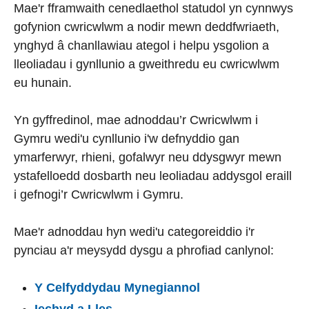
Mae'r fframwaith cenedlaethol statudol yn cynnwys
gofynion cwricwlwm a nodir mewn deddfwriaeth,
ynghyd â chanllawiau ategol i helpu ysgolion a
lleoliadau i gynllunio a gweithredu eu cwricwlwm
eu hunain.
Yn gyffredinol, mae adnoddau’r Cwricwlwm i
Gymru wedi'u cynllunio i'w defnyddio gan
ymarferwyr, rhieni, gofalwyr neu ddysgwyr mewn
ystafelloedd dosbarth neu leoliadau addysgol eraill
i gefnogi’r Cwricwlwm i Gymru.
Mae'r adnoddau hyn wedi'u categoreiddio i'r
pynciau a'r meysydd dysgu a phrofiad canlynol:
Y Celfyddydau Mynegiannol
Iechyd a Lles