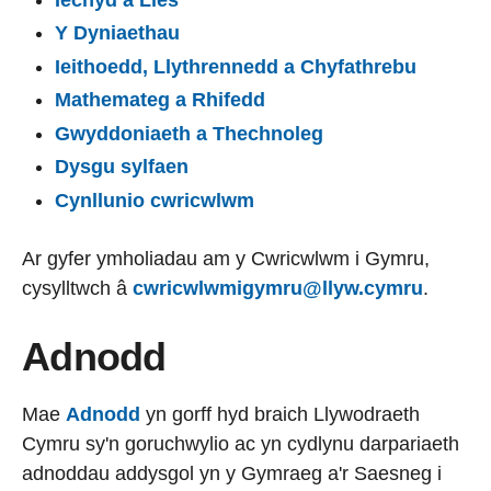
Y Dyniaethau
Ieithoedd, Llythrennedd a Chyfathrebu
Mathemateg a Rhifedd
Gwyddoniaeth a Thechnoleg
Dysgu sylfaen
Cynllunio cwricwlwm
Ar gyfer ymholiadau am y Cwricwlwm i Gymru,
cysylltwch â
cwricwlwmigymru@llyw.cymru
.
Adnodd
Mae
Adnodd
yn gorff hyd braich Llywodraeth
Cymru sy'n goruchwylio ac yn cydlynu darpariaeth
adnoddau addysgol yn y Gymraeg a'r Saesneg i