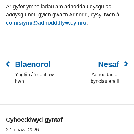
Ar gyfer ymholiadau am adnoddau dysgu ac
addysgu neu gylch gwaith Adnodd, cysylltwch â
comisiynu@adnodd.llyw.cymru
.
Blaenorol
Nesaf
Ynglŷn â'r canllaw
Adnoddau ar
hwn
bynciau eraill
Cyhoeddwyd gyntaf
27 Ionawr 2026