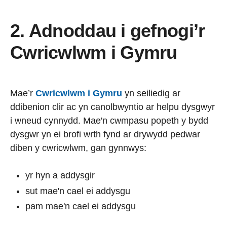
2. Adnoddau i gefnogi’r
Cwricwlwm i Gymru
Mae’r
Cwricwlwm i Gymru
yn seiliedig ar
ddibenion clir ac yn canolbwyntio ar helpu dysgwyr
i wneud cynnydd. Mae'n cwmpasu popeth y bydd
dysgwr yn ei brofi wrth fynd ar drywydd pedwar
diben y cwricwlwm, gan gynnwys:
yr hyn a addysgir
sut mae'n cael ei addysgu
pam mae'n cael ei addysgu