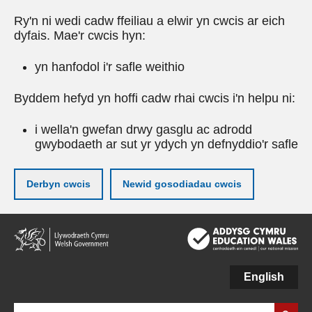
Ry'n ni wedi cadw ffeiliau a elwir yn cwcis ar eich
dyfais. Mae'r cwcis hyn:
yn hanfodol i'r safle weithio
Byddem hefyd yn hoffi cadw rhai cwcis i'n helpu ni:
i wella'n gwefan drwy gasglu ac adrodd
gwybodaeth ar sut yr ydych yn defnyddio'r safle
Derbyn cwcis
Newid gosodiadau cwcis
Neidio
i'r
prif
gynnwy
English