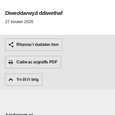
Diweddarwyd ddiwethaf
27 Ionawr 2026
Rhannu’r dudalen hon
Cadw ac argraffu PDF
Yn ôl i'r brig
Amdanom ni