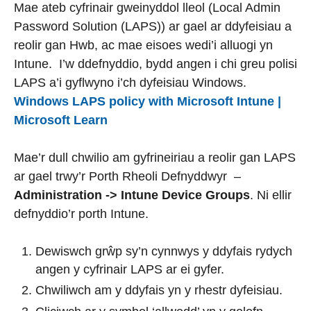
Mae ateb cyfrinair gweinyddol lleol (Local Admin
Password Solution (LAPS)) ar gael ar ddyfeisiau a
reolir gan Hwb, ac mae eisoes wedi’i alluogi yn
Intune. I’w ddefnyddio, bydd angen i chi greu polisi
LAPS a’i gyflwyno i’ch dyfeisiau Windows.
Windows LAPS policy with Microsoft Intune |
Microsoft Learn
Mae’r dull chwilio am gyfrineiriau a reolir gan LAPS
ar gael trwy’r Porth Rheoli Defnyddwyr –
Administration -> Intune Device Groups
. Ni ellir
defnyddio’r porth Intune.
Dewiswch grŵp sy’n cynnwys y ddyfais rydych
angen y cyfrinair LAPS ar ei gyfer.
Chwiliwch am y ddyfais yn y rhestr dyfeisiau.