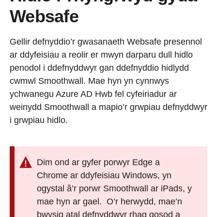
Websafe
Gellir defnyddio’r gwasanaeth Websafe presennol
ar ddyfeisiau a reolir er mwyn darparu dull hidlo
penodol i ddefnyddwyr gan ddefnyddio hidlydd
cwmwl Smoothwall. Mae hyn yn cynnwys
ychwanegu Azure AD Hwb fel cyfeiriadur ar
weinydd Smoothwall a mapio’r grwpiau defnyddwyr
i grwpiau hidlo.
Dim ond ar gyfer porwyr Edge a
Chrome ar ddyfeisiau Windows, yn
ogystal â’r porwr Smoothwall ar iPads, y
mae hyn ar gael. O’r herwydd, mae’n
bwysig atal defnyddwyr rhag gosod a