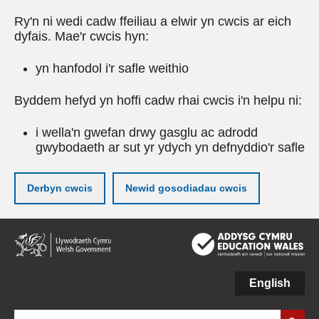
Ry'n ni wedi cadw ffeiliau a elwir yn cwcis ar eich
dyfais. Mae'r cwcis hyn:
yn hanfodol i'r safle weithio
Byddem hefyd yn hoffi cadw rhai cwcis i'n helpu ni:
i wella'n gwefan drwy gasglu ac adrodd
gwybodaeth ar sut yr ydych yn defnyddio'r safle
Derbyn cwcis
Newid gosodiadau cwcis
Neidio
i'r
prif
gynnwy
English