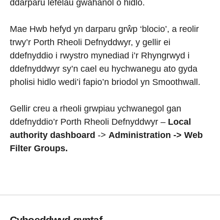
ddarparu lefelau gwahanol o hidlo.
Mae Hwb hefyd yn darparu grŵp ‘blocio’, a reolir
trwy’r Porth Rheoli Defnyddwyr, y gellir ei
ddefnyddio i rwystro mynediad i’r Rhyngrwyd i
ddefnyddwyr sy’n cael eu hychwanegu ato gyda
pholisi hidlo wedi’i fapio’n briodol yn Smoothwall.
Gellir creu a rheoli grwpiau ychwanegol gan
ddefnyddio’r Porth Rheoli Defnyddwyr –
Local
authority dashboard
->
Administration -> Web
Filter Groups.
Cyhoeddwyd gyntaf