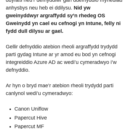
ddyfais neu’r defnyddiwr gan ddefnyddio mynediad
anhysbys neu heb ei ddilysu.
Nid yw
gweinyddwyr argraffydd sy’n rhedeg OS
Gweinydd yn cael eu cefnogi yn Intune, felly ni
fydd dull dilysu ar gael.
Gellir defnyddio atebion rheoli argraffydd trydydd
parti gydag Intune ar yr amod eu bod yn cefnogi
integreiddio Azure AD ac wedi’u cymeradwyo i’w
defnyddio.
Ar hyn o bryd mae’r atebion rheoli trydydd parti
canlynol wedi’u cymeradwyo:
Canon Uniflow
Papercut Hive
Papercut MF