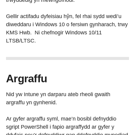
trwyddedig yn mewngofnodi.
Gellir actifadu dyfeisiau hŷn, fel rhai sydd wedi’u
diweddaru i Windows 10 o fersiwn gynharach, trwy
KMS Hwb. Ni chefnogir Windows 10/11
LTSB/LTSC.
Argraffu
Nid yw Intune yn darparu ateb rheoli gwaith
argraffu yn gynhenid.
Ar gyfer argraffu syml, mae’n bosibl defnyddio
sgript PowerShell i fapio argraffydd ar gyfer y