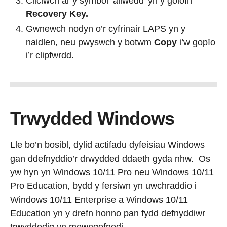
Cliciwch ar y symbol ‘allwedd’ yn y golofn
Recovery Key.
Gwnewch nodyn o’r cyfrinair LAPS yn y
naidlen, neu pwyswch y botwm
Copy
i’w gopïo
i’r clipfwrdd.
Trwydded Windows
Lle bo’n bosibl, dylid actifadu dyfeisiau Windows
gan ddefnyddio’r drwydded ddaeth gyda nhw. Os
yw hyn yn Windows 10/11 Pro neu Windows 10/11
Pro Education, bydd y fersiwn yn uwchraddio i
Windows 10/11 Enterprise a Windows 10/11
Education yn y drefn honno pan fydd defnyddiwr