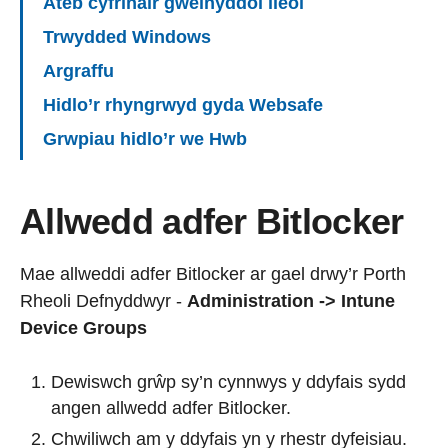
Ateb cyfrinair gweinyddol lleol
Trwydded Windows
Argraffu
Hidlo’r rhyngrwyd gyda Websafe
Grwpiau hidlo’r we Hwb
Allwedd adfer Bitlocker
Mae allweddi adfer Bitlocker ar gael drwy’r Porth
Rheoli Defnyddwyr -
Administration -> Intune
Device Groups
Dewiswch grŵp sy’n cynnwys y ddyfais sydd
angen allwedd adfer Bitlocker.
Chwiliwch am y ddyfais yn y rhestr dyfeisiau.