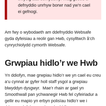
defnyddio unrhyw borwr nad yw’n cael
ei gefnogi.
Am fwy o wybodaeth am ddefnyddio Websafe
gyda dyfeisiau a reolir gan Hwb, cysylltwch â’ch
cynrychiolydd cymorth Websafe.
Grwpiau hidlo’r we Hwb
Yn ddiofyn, mae grwpiau hidlo’r we yn cael eu creu
a’u cynnal ar gyfer holl staff ysgol a grwpiau
blwyddyn dysgwyr. Mae’r rhain ar gael yn
Smoothwall pan ychwanegir Hwb fel cyfeiriadur a
gellir eu mapio yn erbyn polisïau hidlo’r we i