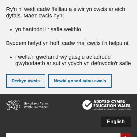
Ry'n ni wedi cadw ffeiliau a elwir yn cwcis ar eich
dyfais. Mae'r cwcis hyn:
yn hanfodol i'r safle weithio
Byddem hefyd yn hoffi cadw rhai cwcis i'n helpu ni:
i wella'n gwefan drwy gasglu ac adrodd
gwybodaeth ar sut yr ydych yn defnyddio'r safle
Derbyn cwcis
Newid gosodiadau cwcis
Neidio
i'r
prif
gynnwy
English