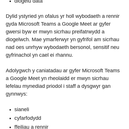
diogelu data
Dylid ystyried yn ofalus yr holl wybodaeth a rennir
gyda Microsoft Teams a Google Meet ar gyfer
gwersi byw er mwyn sicrhau preifatrwydd a
diogelwch. Mae ymarferwyr yn gyfrifol am sicrhau
nad oes unrhyw wybodaeth bersonol, sensitif neu
gyfrinachol yn cael ei rhannu.
Adolygwch y caniatadau ar gyfer Microsoft Teams
a Google Meet yn rheolaidd er mwyn sicrhau
lefelau mynediad priodol i staff a dysgwyr gan
gynnwys:
sianeli
cyfarfodydd
ffeiliau a rennir