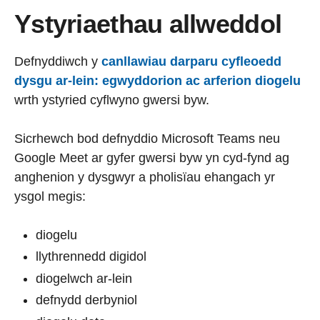
Ystyriaethau allweddol
Defnyddiwch y
canllawiau darparu cyfleoedd
dysgu ar-lein: egwyddorion ac arferion diogelu
wrth ystyried cyflwyno gwersi byw.
Sicrhewch bod defnyddio Microsoft Teams neu
Google Meet ar gyfer gwersi byw yn cyd-fynd ag
anghenion y dysgwyr a pholisïau ehangach yr
ysgol megis:
diogelu
llythrennedd digidol
diogelwch ar-lein
defnydd derbyniol