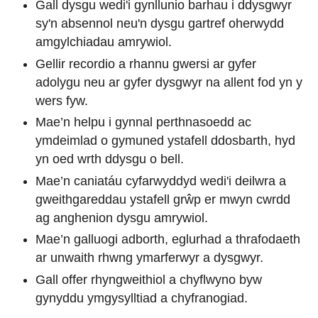
Gall dysgu wedi'i gynllunio barhau i ddysgwyr
sy'n absennol neu'n dysgu gartref oherwydd
amgylchiadau amrywiol.
Gellir recordio a rhannu gwersi ar gyfer
adolygu neu ar gyfer dysgwyr na allent fod yn y
wers fyw.
Mae’n helpu i gynnal perthnasoedd ac
ymdeimlad o gymuned ystafell ddosbarth, hyd
yn oed wrth ddysgu o bell.
Mae’n caniatáu cyfarwyddyd wedi'i deilwra a
gweithgareddau ystafell grŵp er mwyn cwrdd
ag anghenion dysgu amrywiol.
Mae’n galluogi adborth, eglurhad a thrafodaeth
ar unwaith rhwng ymarferwyr a dysgwyr.
Gall offer rhyngweithiol a chyflwyno byw
gynyddu ymgysylltiad a chyfranogiad.