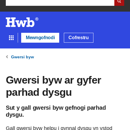
Mewngofnodi
Cofrestru
Gwersi byw
Gwersi byw ar gyfer
parhad dysgu
Sut y gall gwersi byw gefnogi parhad
dysgu.
Gall gwersi byw helpu i gynnal dysgu yn ystod