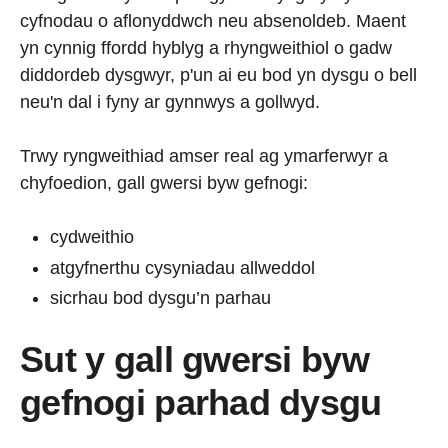
cyfnodau o aflonyddwch neu absenoldeb. Maent
yn cynnig ffordd hyblyg a rhyngweithiol o gadw
diddordeb dysgwyr, p'un ai eu bod yn dysgu o bell
neu'n dal i fyny ar gynnwys a gollwyd.
Trwy ryngweithiad amser real ag ymarferwyr a
chyfoedion, gall gwersi byw gefnogi:
cydweithio
atgyfnerthu cysyniadau allweddol
sicrhau bod dysgu’n parhau
Sut y gall gwersi byw
gefnogi parhad dysgu