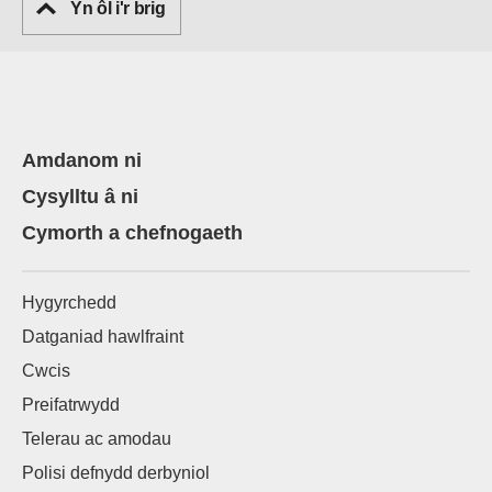
Yn ôl i'r brig
Amdanom ni
Cysylltu â ni
Cymorth a chefnogaeth
Hygyrchedd
Datganiad hawlfraint
Cwcis
Preifatrwydd
Telerau ac amodau
Polisi defnydd derbyniol