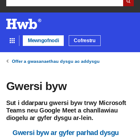
Mewngofnodi
Cofrestru
Offer a gwasanaethau dysgu ac addysgu
Gwersi byw
Sut i ddarparu gwersi byw trwy Microsoft
Teams neu Google Meet a chanllawiau
diogelu ar gyfer dysgu ar-lein.
Gwersi byw ar gyfer parhad dysgu