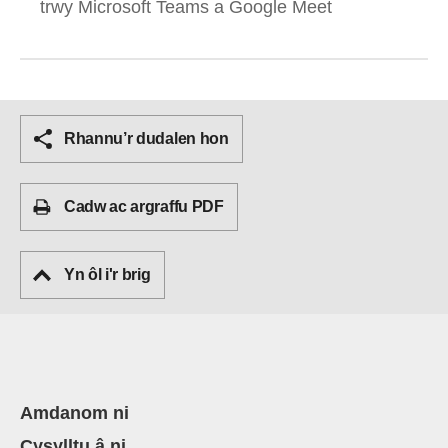
trwy Microsoft Teams a Google Meet
Rhannu’r dudalen hon
Cadw ac argraffu PDF
Yn ôl i'r brig
Amdanom ni
Cysylltu â ni