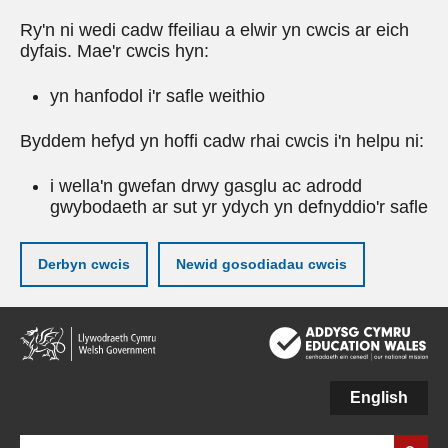
Ry'n ni wedi cadw ffeiliau a elwir yn cwcis ar eich
dyfais. Mae'r cwcis hyn:
yn hanfodol i'r safle weithio
Byddem hefyd yn hoffi cadw rhai cwcis i'n helpu ni:
i wella'n gwefan drwy gasglu ac adrodd
gwybodaeth ar sut yr ydych yn defnyddio'r safle
Derbyn cwcis
Newid gosodiadau cwcis
Neidio
i'r
prif
gynnwy
English