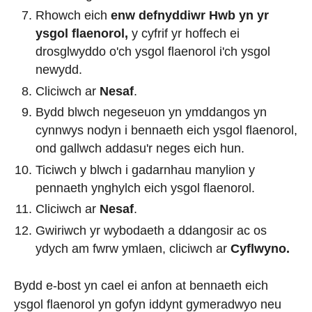
Rhowch eich
enw defnyddiwr Hwb yn yr
ysgol flaenorol,
y cyfrif yr hoffech ei
drosglwyddo o'ch ysgol flaenorol i'ch ysgol
newydd.
Cliciwch ar
Nesaf
.
Bydd blwch negeseuon yn ymddangos yn
cynnwys nodyn i bennaeth eich ysgol flaenorol,
ond gallwch addasu'r neges eich hun.
Ticiwch y blwch i gadarnhau manylion y
pennaeth ynghylch eich ysgol flaenorol.
Cliciwch ar
Nesaf
.
Gwiriwch yr wybodaeth a ddangosir ac os
ydych am fwrw ymlaen, cliciwch ar
Cyflwyno.
Bydd e-bost yn cael ei anfon at bennaeth eich
ysgol flaenorol yn gofyn iddynt gymeradwyo neu