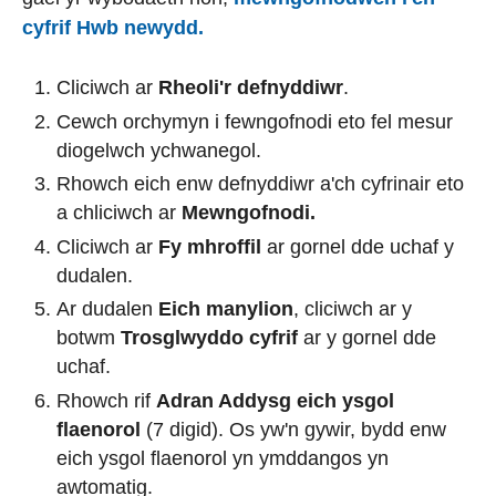
cyfrif Hwb newydd.
Cliciwch ar
Rheoli'r defnyddiwr
.
Cewch orchymyn i fewngofnodi eto fel mesur
diogelwch ychwanegol.
Rhowch eich enw defnyddiwr a'ch cyfrinair eto
a chliciwch ar
Mewngofnodi.
Cliciwch ar
Fy mhroffil
ar gornel dde uchaf y
dudalen.
Ar dudalen
Eich manylion
, cliciwch ar y
botwm
Trosglwyddo cyfrif
ar y gornel dde
uchaf.
Rhowch rif
Adran Addysg eich ysgol
flaenorol
(7 digid). Os yw'n gywir, bydd enw
eich ysgol flaenorol yn ymddangos yn
awtomatig.