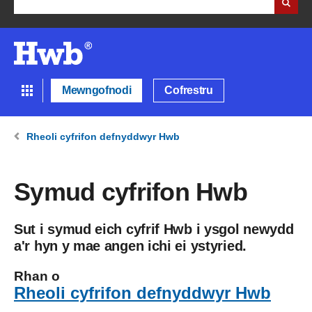
Mewngofnodi
Cofrestru
Rheoli cyfrifon defnyddwyr Hwb
Symud cyfrifon Hwb
Sut i symud eich cyfrif Hwb i ysgol newydd
a'r hyn y mae angen ichi ei ystyried.
Rhan o
Rheoli cyfrifon defnyddwyr Hwb