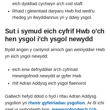
eich dyddiad cychwyn a'ch cod staff.
Rhaid i gleientiaid darparu Hwb fod wedi'u
rhedeg yn llwyddiannus yn y ddwy ysgol.
Sut i symud eich cyfrif Hwb o'ch
hen ysgol i'ch ysgol newydd
Bydd angen y canlynol arnoch gan weinyddwr Hwb
yn eich ysgol newydd:
eich enw defnyddiwr a'ch cyfrinair
mewngofnodi newydd ar gyfer Hwb
rhif Adran Addysg eich ysgol flaenorol
Gallwch hefyd ddod o hyd i rifau Adran Addysg
ysgolion yn
rhestr gyfeiriadau ysgolion
. Ar ôl ichi
gael yr wybodaeth hon,
mewngofnodwch i'ch