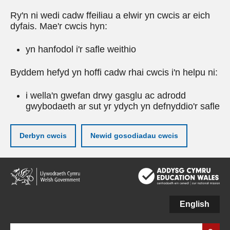
Ry'n ni wedi cadw ffeiliau a elwir yn cwcis ar eich
dyfais. Mae'r cwcis hyn:
yn hanfodol i'r safle weithio
Byddem hefyd yn hoffi cadw rhai cwcis i'n helpu ni:
i wella'n gwefan drwy gasglu ac adrodd
gwybodaeth ar sut yr ydych yn defnyddio'r safle
Derbyn cwcis
Newid gosodiadau cwcis
Neidio
i'r
prif
gynnwy
English