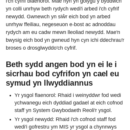
i'ch cyfrif blaenorol. Mae hyn yn golygu y byddwch
yn colli unrhyw beth rydych wedi'i arbed i'ch cyfrif
newydd. Gwnewch yn siŵr eich bod yn arbed
unrhyw ffeiliau, negeseuon e-bost ac adnoddau
rydych am eu cadw mewn lleoliad newydd. Mae'n
bwysig eich bod yn gwneud hyn cyn ichi ddechrau'r
broses o drosglwyddo'ch cyfrif.
Beth sydd angen bod yn ei le i
sicrhau bod cyfrifon yn cael eu
symud yn llwyddiannus
Yr ysgol flaenorol: Rhaid i weinyddwr fod wedi
ychwanegu eich dyddiad gadael at eich cofnod
staff yn System Gwybodaeth Reoli'r ysgol.
Yr ysgol newydd: Rhaid i'ch cofnod staff fod
wedi'i gofrestru ym MIS yr ysgol a chynnwys