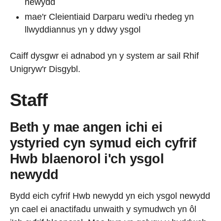
newydd
mae'r Cleientiaid Darparu wedi'u rhedeg yn
llwyddiannus yn y ddwy ysgol
Caiff dysgwr ei adnabod yn y system ar sail Rhif
Unigryw'r Disgybl.
Staff
Beth y mae angen ichi ei
ystyried cyn symud eich cyfrif
Hwb blaenorol i'ch ysgol
newydd
Bydd eich cyfrif Hwb newydd yn eich ysgol newydd
yn cael ei anactifadu unwaith y symudwch yn ôl