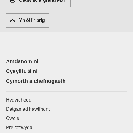
Cadw ac argraffu PDF
Yn ôl i'r brig
Amdanom ni
Cysylltu â ni
Cymorth a chefnogaeth
Hygyrchedd
Datganiad hawlfraint
Cwcis
Preifatrwydd