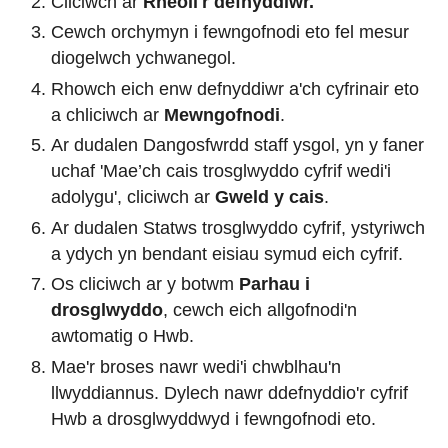
Cliciwch ar
Rheoli'r defnyddiwr.
Cewch orchymyn i fewngofnodi eto fel mesur
diogelwch ychwanegol.
Rhowch eich enw defnyddiwr a'ch cyfrinair eto
a chliciwch ar
Mewngofnodi
.
Ar dudalen Dangosfwrdd staff ysgol, yn y faner
uchaf 'Mae’ch cais trosglwyddo cyfrif wedi'i
adolygu', cliciwch ar
Gweld y cais
.
Ar dudalen Statws trosglwyddo cyfrif, ystyriwch
a ydych yn bendant eisiau symud eich cyfrif.
Os cliciwch ar y botwm
Parhau i
drosglwyddo
, cewch eich allgofnodi'n
awtomatig o Hwb.
Mae'r broses nawr wedi'i chwblhau'n
llwyddiannus. Dylech nawr ddefnyddio'r cyfrif
Hwb a drosglwyddwyd i fewngofnodi eto.