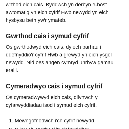
wrthod eich cais. Byddwch yn derbyn e-bost
awtomatig yn eich cyfrif Hwb newydd yn eich
hysbysu beth yw'r ymateb.
Gwrthod cais i symud cyfrif
Os gwrthodwyd eich cais, dylech barhau i
ddefnyddio'r cyfrif Hwb a grëwyd yn eich ysgol
newydd. Nid oes angen cymryd unrhyw gamau
eraill.
Cymeradwyo cais i symud cyfrif
Os cymeradwywyd eich cais, dilynwch y
cyfarwyddiadau isod i symud eich cyfrif.
Mewngofnodwch i'ch cyfrif newydd.