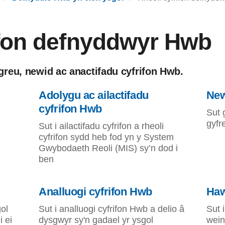
ifon defnyddwyr Hwb
reu, newid ac anactifadu cyfrifon Hwb.
Adolygu ac ailactifadu
New
cyfrifon Hwb
Sut 
gyfr
Sut i ailactifadu cyfrifon a rheoli
cyfrifon sydd heb fod yn y System
Gwybodaeth Reoli (MIS) sy’n dod i
ben
Analluogi cyfrifon Hwb
Haw
gol
Sut i analluogi cyfrifon Hwb a delio â
Sut 
 ei
dysgwyr sy'n gadael yr ysgol
wei