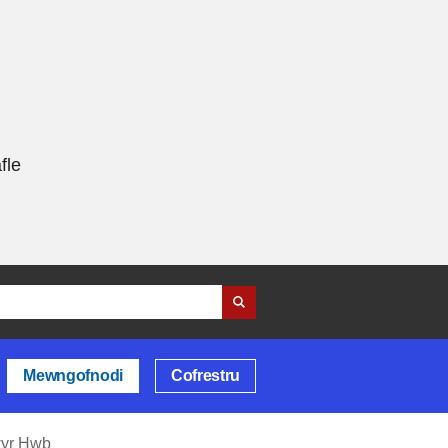
fle
Mewngofnodi
Cofrestru
wyr Hwb