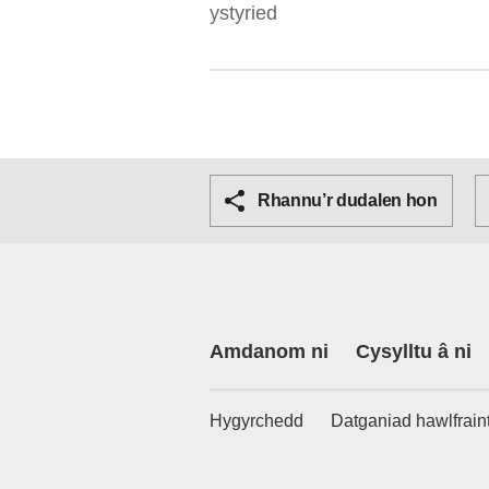
ystyried
Rhannu’r dudalen hon
Amdanom ni
Cysylltu â ni
Hygyrchedd
Datganiad hawlfrain