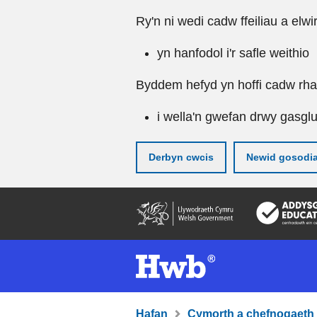
Ry'n ni wedi cadw ffeiliau a elwi
yn hanfodol i'r safle weithio
Byddem hefyd yn hoffi cadw rhai 
i wella'n gwefan drwy gasgl
Derbyn cwcis
Newid gosodi
Neidio
i'r
prif
gynnwy
Hafan
Cymorth a chefnogaeth