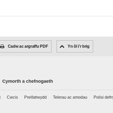
Cadw ac argraffu PDF
Yn ôl i'r brig
Cymorth a chefnogaeth
t
Cwcis
Preifatrwydd
Telerau ac amodau
Polisi def