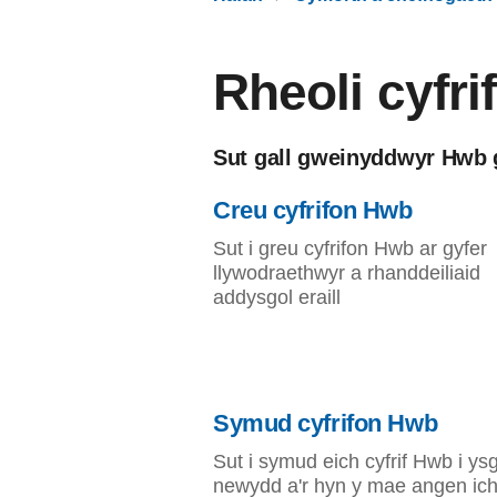
Rheoli cyfr
Sut gall gweinyddwyr Hwb g
Creu cyfrifon Hwb
Sut i greu cyfrifon Hwb ar gyfer
llywodraethwyr a rhanddeiliaid
addysgol eraill
Symud cyfrifon Hwb
Sut i symud eich cyfrif Hwb i ys
newydd a'r hyn y mae angen ichi