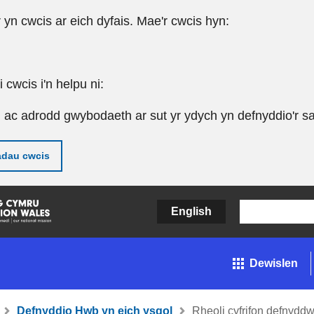
r yn cwcis ar eich dyfais. Mae'r cwcis hyn:
cwcis i'n helpu ni:
u ac adrodd gwybodaeth ar sut yr ydych yn defnyddio'r sa
adau cwcis
English
Dewislen
Defnyddio Hwb yn eich ysgol
Rheoli cyfrifon defnydd