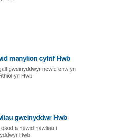
id manylion cyfrif Hwb
gall gweinyddwyr newid enw yn
eithiol yn Hwb
liau gweinyddwr Hwb
i osod a newid hawliau i
nyddwyr Hwb