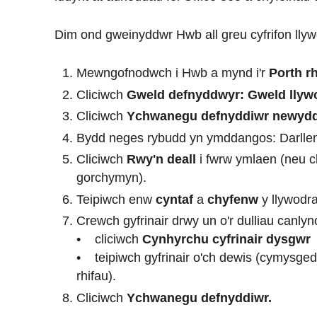
Dim ond gweinyddwr Hwb all greu cyfrifon lly
Mewngofnodwch i Hwb a mynd i'r
Porth r
Cliciwch
Gweld defnyddwyr: Gweld llyw
Cliciwch
Ychwanegu defnyddiwr newydd
Bydd neges rybudd yn ymddangos: Darlle
Cliciwch
Rwy'n deall
i fwrw ymlaen (neu c
gorchymyn).
Teipiwch enw
cyntaf
a
chyfenw
y llywodr
Crewch gyfrinair drwy un o'r dulliau canlyno
• cliciwch
Cynhyrchu cyfrinair dysgwr
• teipiwch gyfrinair o'ch dewis (cymysge
rhifau).
Cliciwch
Ychwanegu defnyddiwr.