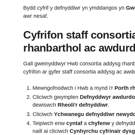
Bydd cyfrif y defnyddiwr yn ymddangos yn
Gwe
awr nesaf.
Cyfrifon staff consort
rhanbarthol ac awdurd
Gall gweinyddwyr Hwb consortia addysg rhanb
cyfrifon ar gyfer staff consortia addysg ac awd
Mewngofnodwch i Hwb a mynd i'r
Porth r
Cliciwch gwymplen
Defnyddwyr awdurdoda
dewiswch
Rheoli'r defnyddiwr
.
Cliciwch
Ychwanegu defnyddiwr newyd
Teipiwch enw
cyntaf
a
chyfenw
y defnydd
naill ai cliciwch
Cynhyrchu cyfrinair dys