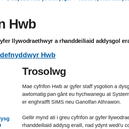
on Hwb
yfer llywodraethwyr a rhanddeiliaid addysgol erai
n defnyddwyr Hwb
Trosolwg
Mae cyfrifon Hwb ar gyfer staff ysgolion a dys
awtomatig pan gânt eu hychwanegu at System
er enghraifft SIMS neu Ganolfan Athrawon.
Gellir mynd ati i greu cyfrifon ar gyfer llywod
dysg
u
rhanddeiliaid addysg eraill, nad ydynt wedi'u 