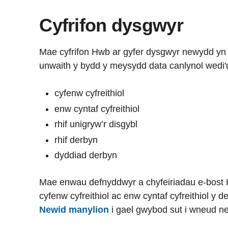
Cyfrifon dysgwyr
Mae cyfrifon Hwb ar gyfer dysgwyr newydd yn 
unwaith y bydd y meysydd data canlynol wedi'
cyfenw cyfreithiol
enw cyntaf cyfreithiol
rhif unigryw’r disgybl
rhif derbyn
dyddiad derbyn
Mae enwau defnyddwyr a chyfeiriadau e-bost H
cyfenw cyfreithiol ac enw cyntaf cyfreithiol y 
Newid manylion
i gael gwybod sut i wneud ne