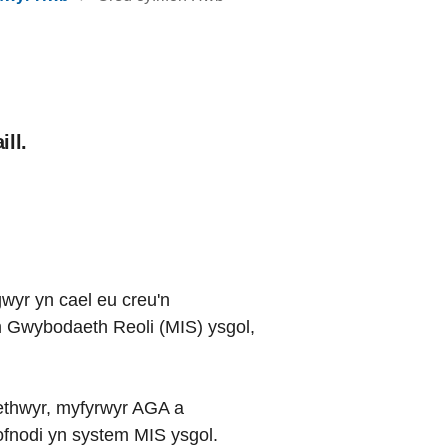
ll.
gwyr yn cael eu creu'n
 Gwybodaeth Reoli (MIS) ysgol,
raethwyr, myfyrwyr AGA a
cofnodi yn system MIS ysgol.