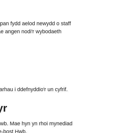
 pan fydd aelod newydd o staff
ae angen nodi'r wybodaeth
arhau i ddefnyddio'r un cyfrif.
yr
 Hwb. Mae hyn yn rhoi mynediad
 e-bost Hwb.