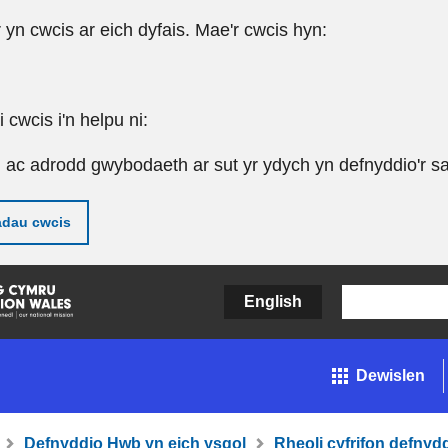
r yn cwcis ar eich dyfais. Mae'r cwcis hyn:
cwcis i'n helpu ni:
u ac adrodd gwybodaeth ar sut yr ydych yn defnyddio'r sa
adau cwcis
English
Dewislen
Defnyddio Hwb yn eich ysgol
Rheoli cyfrifon defny