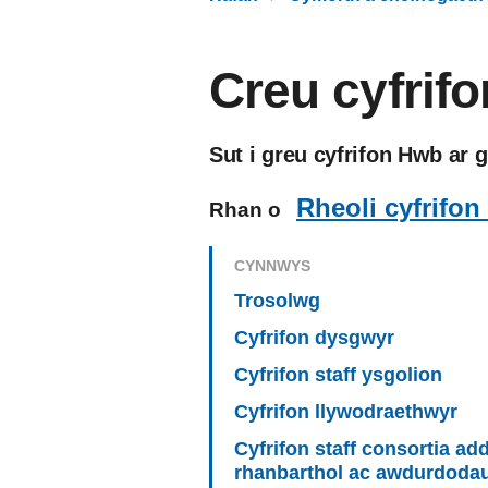
Creu cyfrif
Sut i greu cyfrifon Hwb ar g
Rheoli cyfrifo
Rhan o
CYNNWYS
Trosolwg
Cyfrifon dysgwyr
Cyfrifon staff ysgolion
Cyfrifon llywodraethwyr
Cyfrifon staff consortia ad
rhanbarthol ac awdurdoda