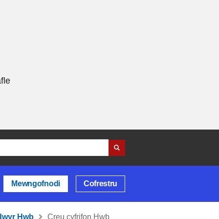
fle
Mewngofnodi
Cofrestru
ddwyr Hwb
Creu cyfrifon Hwb