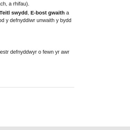
h, a rhifau).
Teitl swydd
,
E-bost gwaith
a
od y defnyddiwr unwaith y bydd
hestr defnyddwyr o fewn yr awr