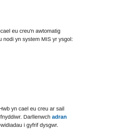
cael eu creu'n awtomatig
u nodi yn system MIS yr ysgol:
wb yn cael eu creu ar sail
defnyddiwr. Darllenwch
adran
widiadau i gyfrif dysgwr.