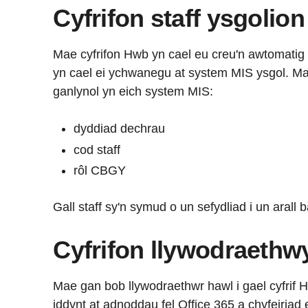
Cyfrifon staff ysgolion
Mae cyfrifon Hwb yn cael eu creu'n awtomatig
yn cael ei ychwanegu at system MIS ysgol. M
ganlynol yn eich system MIS:
dyddiad dechrau
cod staff
rôl CBGY
Gall staff sy'n symud o un sefydliad i un arall b
Cyfrifon llywodraethw
Mae gan bob llywodraethwr hawl i gael cyfrif
iddynt at adnoddau fel Office 365 a chyfeiriad