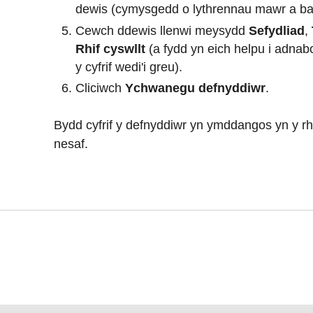
dewis
(cymysgedd o lythrennau mawr a bac
Cewch ddewis llenwi meysydd
Sefydliad
,
Rhif cyswllt
(a fydd yn eich helpu i adnab
y cyfrif wedi'i greu).
Cliciwch
Ychwanegu defnyddiwr
.
Bydd cyfrif y defnyddiwr yn ymddangos yn y r
nesaf.