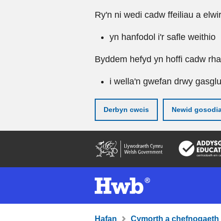
Ry'n ni wedi cadw ffeiliau a elwi
yn hanfodol i'r safle weithio
Byddem hefyd yn hoffi cadw rhai 
i wella'n gwefan drwy gasgl
Derbyn cwcis
Newid gosodi
Neidio
i'r
prif
gynnwy
Hafan
Cymorth a chefnogaeth