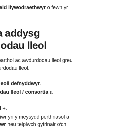
ld llywodraethwyr
o fewn yr
ia addysg
odau lleol
arthol ac awdurdodau lleol greu
urdodau lleol.
heoli defnyddwyr
.
u lleol / consortia
a
d +
.
iwr yn y meysydd perthnasol a
gwr
neu teipiwch gyfrinair o'ch