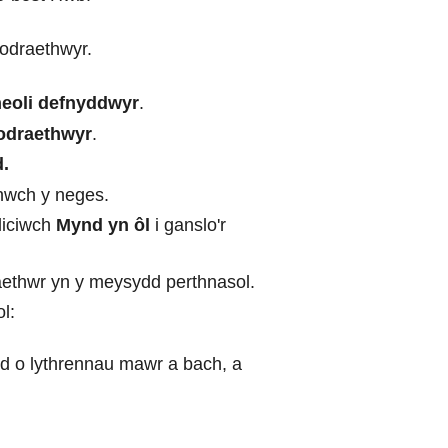
wodraethwyr.
heoli defnyddwyr
.
odraethwyr
.
.
nwch y neges.
liciwch
Mynd yn ôl
i ganslo'r
aethwr yn y meysydd perthnasol.
l:
dd o lythrennau mawr a bach, a