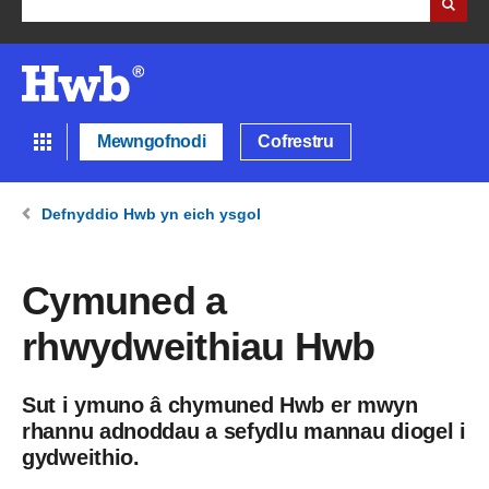
Mewngofnodi
Cofrestru
Defnyddio Hwb yn eich ysgol
Cymuned a
rhwydweithiau Hwb
Sut i ymuno â chymuned Hwb er mwyn
rhannu adnoddau a sefydlu mannau diogel i
gydweithio.