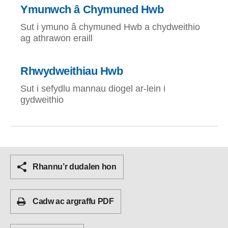
Ymunwch â Chymuned Hwb
Sut i ymuno â chymuned Hwb a chydweithio
ag athrawon eraill
Rhwydweithiau Hwb
Sut i sefydlu mannau diogel ar-lein i
gydweithio
Rhannu’r dudalen hon
Cadw ac argraffu PDF