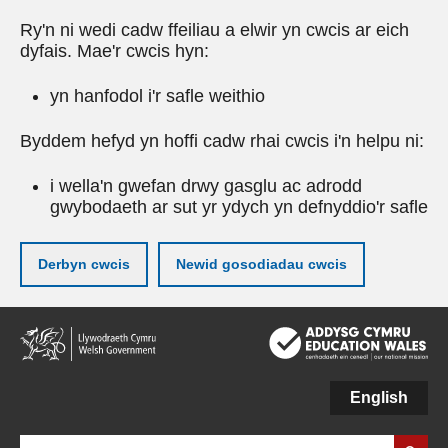
Ry'n ni wedi cadw ffeiliau a elwir yn cwcis ar eich
dyfais. Mae'r cwcis hyn:
yn hanfodol i'r safle weithio
Byddem hefyd yn hoffi cadw rhai cwcis i'n helpu ni:
i wella'n gwefan drwy gasglu ac adrodd
gwybodaeth ar sut yr ydych yn defnyddio'r safle
Derbyn cwcis
Newid gosodiadau cwcis
Neidio
i'r
prif
gynnwy
English