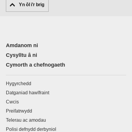
Yn ôl i'r brig
Amdanom ni
Cysylltu â ni
Cymorth a chefnogaeth
Hygyrchedd
Datganiad hawlfraint
Cwcis
Preifatrwydd
Telerau ac amodau
Polisi defnydd derbyniol