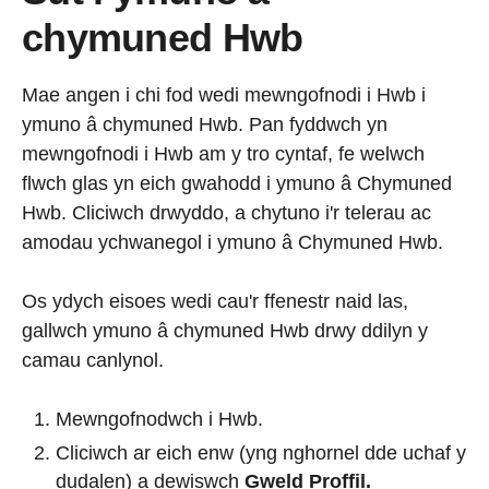
chymuned Hwb
Mae angen i chi fod wedi mewngofnodi i Hwb i
ymuno â chymuned Hwb. Pan fyddwch yn
mewngofnodi i Hwb am y tro cyntaf, fe welwch
flwch glas yn eich gwahodd i ymuno â Chymuned
Hwb. Cliciwch drwyddo, a chytuno i'r telerau ac
amodau ychwanegol i ymuno â Chymuned Hwb.
Os ydych eisoes wedi cau'r ffenestr naid las,
gallwch ymuno â chymuned Hwb drwy ddilyn y
camau canlynol.
Mewngofnodwch i Hwb.
Cliciwch ar
eich enw (yng nghornel dde uchaf y
dudalen) a dewiswch
Gweld Proffil.