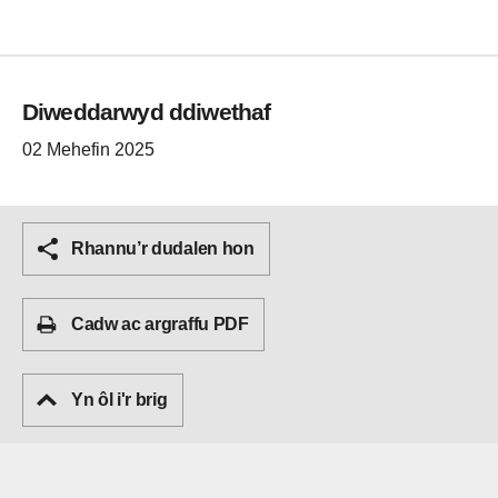
Diweddarwyd ddiwethaf
02 Mehefin 2025
Rhannu’r dudalen hon
Cadw ac argraffu PDF
Yn ôl i'r brig