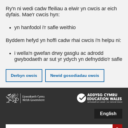
Ry'n ni wedi cadw ffeiliau a elwir yn cwcis ar eich
dyfais. Mae'r cwcis hyn:
yn hanfodol i'r safle weithio
Byddem hefyd yn hoffi cadw rhai cwcis i'n helpu ni:
i wella'n gwefan drwy gasglu ac adrodd
gwybodaeth ar sut yr ydych yn defnyddio'r safle
Derbyn cwcis
Newid gosodiadau cwcis
Neidio
i'r
prif
gynnwy
English