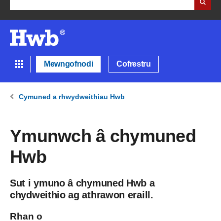
Mewngofnodi
Cofrestru
Cymuned a rhwydweithiau Hwb
Ymunwch â chymuned
Hwb
Sut i ymuno â chymuned Hwb a
chydweithio ag athrawon eraill.
Rhan o