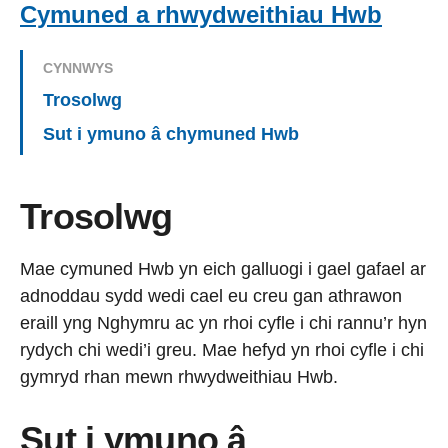
Cymuned a rhwydweithiau Hwb
CYNNWYS
Trosolwg
Sut i ymuno â chymuned Hwb
Trosolwg
Mae cymuned Hwb yn eich galluogi i gael gafael ar
adnoddau sydd wedi cael eu creu gan athrawon
eraill yng Nghymru ac yn rhoi cyfle i chi rannu’r hyn
rydych chi wedi’i greu. Mae hefyd yn rhoi cyfle i chi
gymryd rhan mewn rhwydweithiau Hwb.
Sut i ymuno â