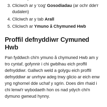
Cliciwch ar y 'cog'
Gosodiadau
(ar ochr dde'r
dudalen)
Cliciwch ar y tab
Arall
Cliciwch ar
Ymuno â Chymuned Hwb
Proffil defnyddiwr Cymuned
Hwb
Pan fyddwch chi'n ymuno â chymuned Hwb am y
tro cyntaf, gofynnir i chi gwblhau eich proffil
defnyddiwr. Gallwch weld a golygu eich proffil
defnyddiwr ar unrhyw adeg trwy glicio ar eich enw
yng nghornel dde uchaf y sgrin. Does dim rhaid i
chi lenwi'r wybodaeth hon os nad ydych chi'n
dymuno gwneud hynny.