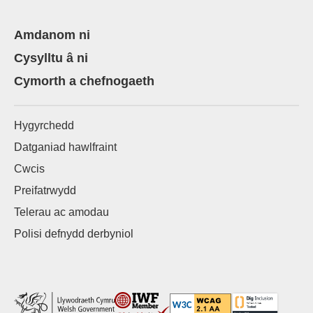
Amdanom ni
Cysylltu â ni
Cymorth a chefnogaeth
Hygyrchedd
Datganiad hawlfraint
Cwcis
Preifatrwydd
Telerau ac amodau
Polisi defnydd derbyniol