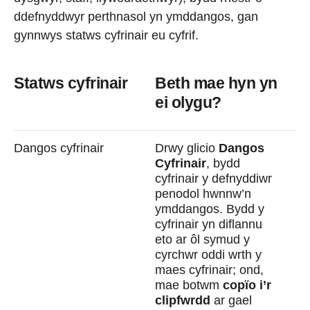
ddefnyddwyr perthnasol yn ymddangos, gan
gynnwys statws cyfrinair eu cyfrif.
Statws cyfrinair
Beth mae hyn yn
ei olygu?
Dangos cyfrinair
Drwy glicio
Dangos
Cyfrinair
, bydd
cyfrinair y defnyddiwr
penodol hwnnw’n
ymddangos. Bydd y
cyfrinair yn diflannu
eto ar ôl symud y
cyrchwr oddi wrth y
maes cyfrinair; ond,
mae botwm
copïo i’r
clipfwrdd
ar gael