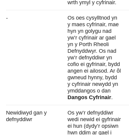
wrth ymyl y cyfrinair.
-
Os oes cysylltnod yn
y maes cyfrinair, mae
hyn yn golygu nad
yw’r cyfrinair ar gael
yn y Porth Rheoli
Defnyddwyr. Os nad
yw’r defnyddiwr yn
cofio ei gyfrinair, bydd
angen ei ailosod. Ar ôl
gwneud hynny, bydd
y cyfrinair newydd yn
ymddangos o dan
Dangos Cyfrinair
.
Newidiwyd gan y
Os yw’r defnyddiwr
defnyddiwr
wedi newid ei gyfrinair
ei hun (dydy’r opsiwn
hwn ddim ar gael i