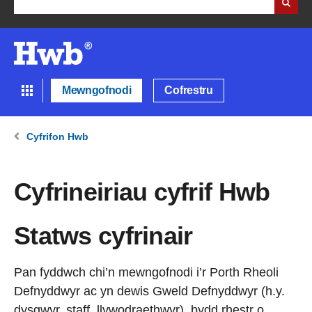
Mewngofnodi
Cofrestru
Cyfrifon Hwb
Cyfrineiriau cyfrif Hwb
Statws cyfrinair
Pan fyddwch chi’n mewngofnodi i’r Porth Rheoli
Defnyddwyr ac yn dewis Gweld Defnyddwyr (h.y.
dysgwyr, staff, llywodraethwyr), bydd rhestr o