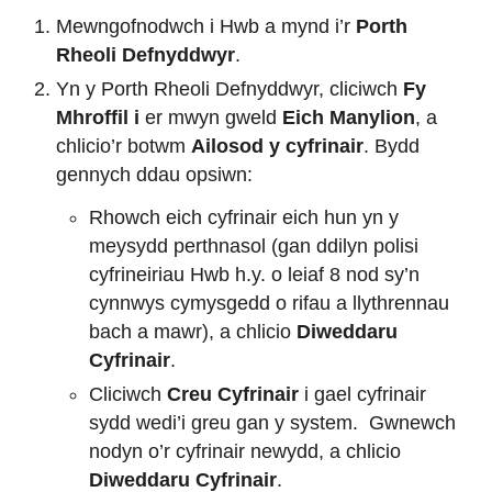
Mewngofnodwch i Hwb a mynd i’r
Porth
Rheoli Defnyddwyr
.
Yn y Porth Rheoli Defnyddwyr, cliciwch
Fy
Mhroffil i
er mwyn gweld
Eich Manylion
, a
chlicio’r botwm
Ailosod y cyfrinair
. Bydd
gennych ddau opsiwn:
Rhowch eich cyfrinair eich hun yn y
meysydd perthnasol (gan ddilyn polisi
cyfrineiriau Hwb h.y. o leiaf 8 nod sy’n
cynnwys cymysgedd o rifau a llythrennau
bach a mawr), a chlicio
Diweddaru
Cyfrinair
.
Cliciwch
Creu Cyfrinair
i gael cyfrinair
sydd wedi’i greu gan y system. Gwnewch
nodyn o’r cyfrinair newydd, a chlicio
Diweddaru Cyfrinair
.