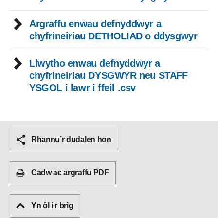
Argraffu enwau defnyddwyr a
chyfrineiriau DETHOLIAD o ddysgwyr
Llwytho enwau defnyddwyr a
chyfrineiriau DYSGWYR neu STAFF
YSGOL i lawr i ffeil .csv
Rhannu’r dudalen hon
Cadw ac argraffu PDF
Yn ôl i'r brig