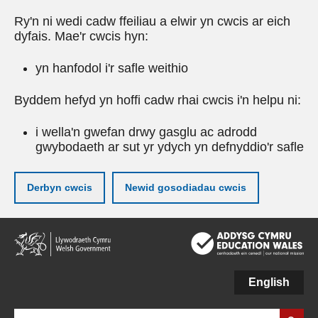
Ry'n ni wedi cadw ffeiliau a elwir yn cwcis ar eich
dyfais. Mae'r cwcis hyn:
yn hanfodol i'r safle weithio
Byddem hefyd yn hoffi cadw rhai cwcis i'n helpu ni:
i wella'n gwefan drwy gasglu ac adrodd
gwybodaeth ar sut yr ydych yn defnyddio'r safle
Derbyn cwcis
Newid gosodiadau cwcis
Neidio
i'r
prif
gynnwy
English