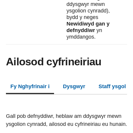
ddysgwyr mewn
ysgolion cynradd),
bydd y neges
Newidiwyd gan y
defnyddiwr
yn
ymddangos.
Ailosod cyfrineiriau
Fy Nghyfrinair i
Dysgwyr
Staff ysgol
Gall pob defnyddiwr, heblaw am ddysgwyr mewn
ysgolion cynradd, ailosod eu cyfrineiriau eu hunain.