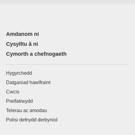
Amdanom ni
Cysylltu â ni
Cymorth a chefnogaeth
Hygyrchedd
Datganiad hawlfraint
Cwcis
Preifatrwydd
Telerau ac amodau
Polisi defnydd derbyniol