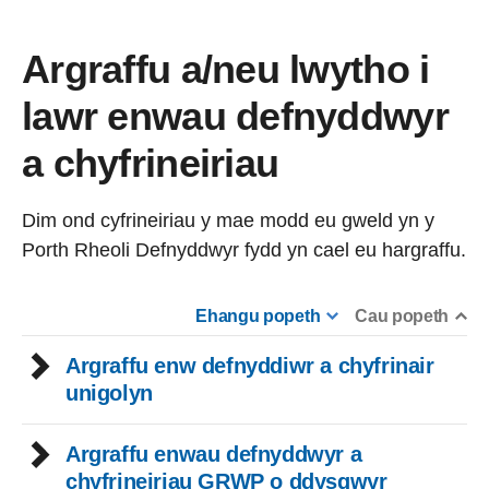
Argraffu a/neu lwytho i
lawr enwau defnyddwyr
a chyfrineiriau
Dim ond cyfrineiriau y mae modd eu gweld yn y
Porth Rheoli Defnyddwyr fydd yn cael eu hargraffu.
Ehangu popeth
Cau popeth
Argraffu enw defnyddiwr a chyfrinair
unigolyn
Argraffu enwau defnyddwyr a
chyfrineiriau GRWP o ddysgwyr