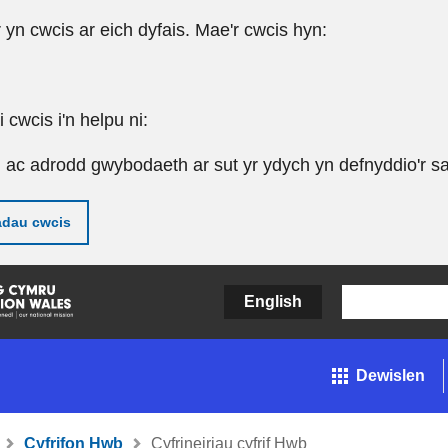
r yn cwcis ar eich dyfais. Mae'r cwcis hyn:
cwcis i'n helpu ni:
u ac adrodd gwybodaeth ar sut yr ydych yn defnyddio'r sa
adau cwcis
English
Dewislen
Cyfrifon Hwb
Cyfrineiriau cyfrif Hwb