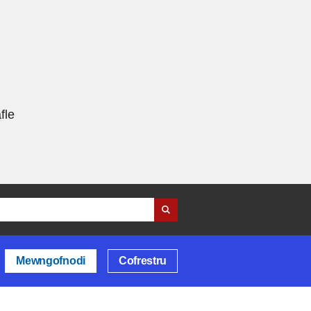
fle
Mewngofnodi
Cofrestru