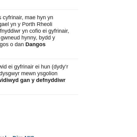
 cyfrinair, mae hyn yn
 gael yn y Porth Rheoli
yddiwr yn cofio ei gyfrinair,
l gwneud hynny, bydd y
ngos o dan
Dangos
d ei gyfrinair ei hun (dydy’r
ddysgwyr mewn ysgolion
idiwyd gan y defnyddiwr