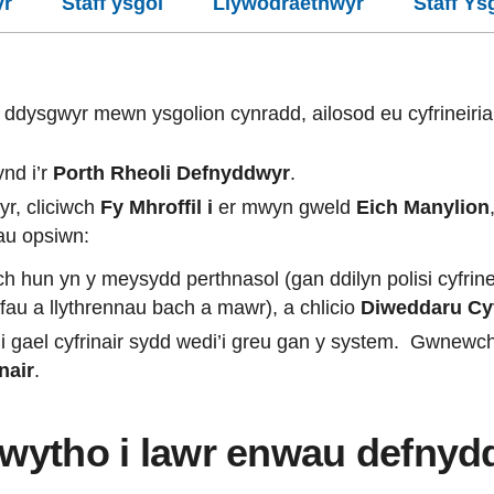
yr
Staff ysgol
Llywodraethwyr
Staff Ys
 ddysgwyr mewn ysgolion cynradd, ailosod eu cyfrineiria
nd i’r
Porth Rheoli Defnyddwyr
.
r, cliciwch
Fy Mhroffil i
er mwyn gweld
Eich Manylion
au opsiwn:
ch hun yn y meysydd perthnasol (gan ddilyn polisi cyfrinei
au a llythrennau bach a mawr), a chlicio
Diweddaru Cyf
i gael cyfrinair sydd wedi’i greu gan y system. Gwnewch
nair
.
 lwytho i lawr enwau defnyd