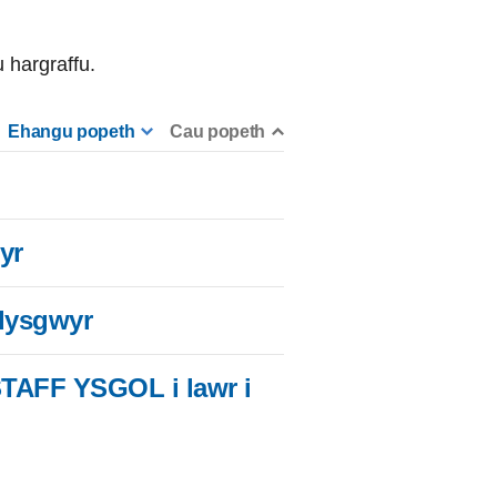
 hargraffu.
Ehangu popeth
Cau popeth
yr
dysgwyr
TAFF YSGOL i lawr i