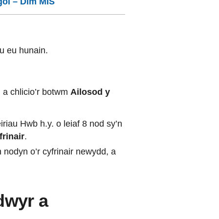
gol – Dim MIS
u eu hunain.
, a chlicio’r botwm
Ailosod y
riau Hwb h.y. o leiaf 8 nod sy’n
rinair
.
 nodyn o’r cyfrinair newydd, a
dwyr a