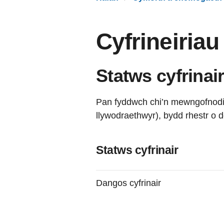
Cyfrineiriau
Statws cyfrinai
Pan fyddwch chi’n mewngofnodi 
llywodraethwyr), bydd rhestr o 
Statws cyfrinair
Dangos cyfrinair