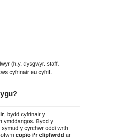
r (h.y. dysgwyr, staff,
 cyfrinair eu cyfrif.
lygu?
ir
, bydd cyfrinair y
n ymddangos. Bydd y
 ôl symud y cyrchwr oddi wrth
 botwm
copïo i’r clipfwrdd
ar