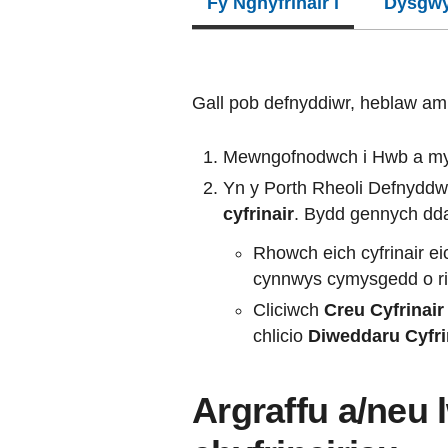
Fy Nghyfrinair i
Dysgw
Gall pob defnyddiwr, heblaw am
Mewngofnodwch i Hwb a my
Yn y Porth Rheoli Defnyddwy
cyfrinair
. Bydd gennych dd
Rhowch eich cyfrinair ei
cynnwys cymysgedd o rif
Cliciwch
Creu Cyfrinair
chlicio
Diweddaru Cyfri
Argraffu a/neu