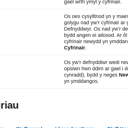
gael wrth ymyl y cyfrinair.
Os oes cysylltnod yn y maes
golygu nad yw’r cyfrinair ar
Defnyddwyr. Os nad yw’r defn
bydd angen ei ailosod. Ar ô
cyfrinair newydd yn ymdda
Cyfrinair
.
Os yw’r defnyddiwr wedi newi
opsiwn hwn ddim ar gael i 
cynradd), bydd y neges
New
yn ymddangos.
iriau