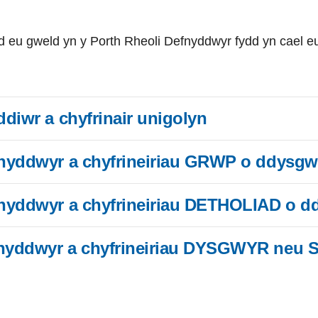
 eu gweld yn y Porth Rheoli Defnyddwyr fydd yn cael eu
diwr a chyfrinair unigolyn
fnyddwyr a chyfrineiriau GRWP o ddysgw
fnyddwyr a chyfrineiriau DETHOLIAD o d
nyddwyr a chyfrineiriau DYSGWYR neu S