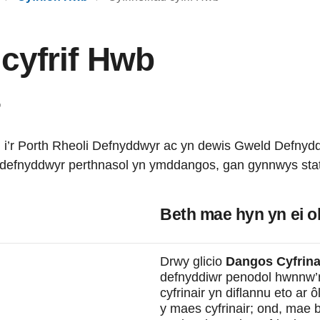
 cyfrif Hwb
r
i’r Porth Rheoli Defnyddwyr ac yn dewis Gweld Defnyddwy
ddefnyddwyr perthnasol yn ymddangos, gan gynnwys statws
Beth mae hyn yn ei o
Drwy glicio
Dangos Cyfrina
defnyddiwr penodol hwnnw’
cyfrinair yn diflannu eto ar
y maes cyfrinair; ond, mae