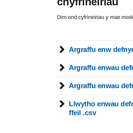
chyfrineiriau
Dim ond cyfrineiriau y mae modd
Argraffu enw defnyd
Argraffu enwau de
Argraffu enwau de
Llwytho enwau def
ffeil .csv