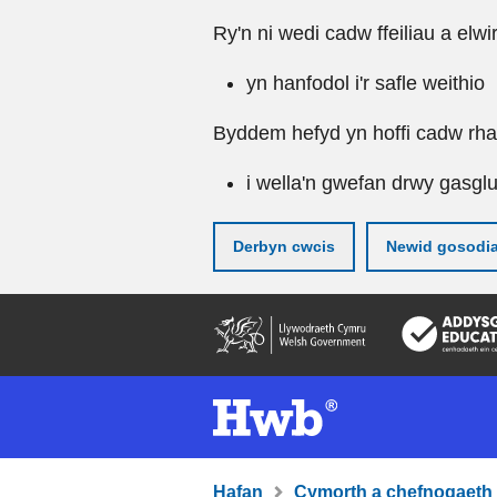
Ry'n ni wedi cadw ffeiliau a elwi
yn hanfodol i'r safle weithio
Byddem hefyd yn hoffi cadw rhai 
i wella'n gwefan drwy gasgl
Derbyn cwcis
Newid gosodi
Neidio
i'r
prif
gynnwy
Hafan
Cymorth a chefnogaeth