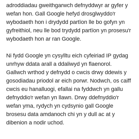
adroddiadau gweithgarwch defnyddwyr ar gyfer y
wefan hon. Gall Google hefyd drosglwyddo'r
wybodaeth hon i drydydd partïon lle bo gofyn yn
gyfreithiol, neu lle bod trydydd partïon yn prosesu'r
wybodaeth hon ar ran Google.
Ni fydd Google yn cysylltu eich cyfeiriad IP gydag
unrhyw ddata arall a ddaliwyd yn flaenorol.
Gallwch wrthod y defnydd o cwcis drwy ddewis y
gosodiadau priodol ar eich porwr. Nodwch, os caiff
cwcis eu hanalluogi, efallai na fyddwch yn gallu
defnyddio'r wefan yn llawn. Drwy ddefnyddio'r
wefan yma, rydych yn cydsynio gall Google
brosesu data amdanoch chi yn y dull ac at y
dibenion a nodir uchod.