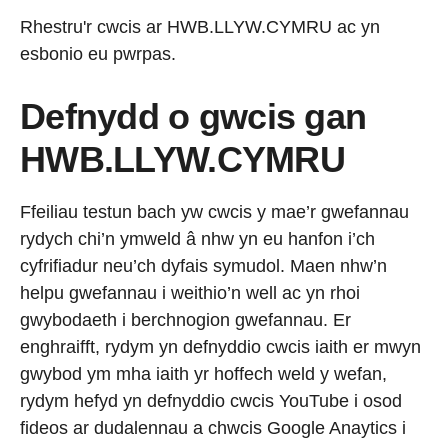
Rhestru'r cwcis ar HWB.LLYW.CYMRU ac yn
esbonio eu pwrpas.
Defnydd o gwcis gan
HWB.LLYW.CYMRU
Ffeiliau testun bach yw cwcis y mae’r gwefannau
rydych chi’n ymweld â nhw yn eu hanfon i’ch
cyfrifiadur neu’ch dyfais symudol. Maen nhw’n
helpu gwefannau i weithio’n well ac yn rhoi
gwybodaeth i berchnogion gwefannau. Er
enghraifft, rydym yn defnyddio cwcis iaith er mwyn
gwybod ym mha iaith yr hoffech weld y wefan,
rydym hefyd yn defnyddio cwcis YouTube i osod
fideos ar dudalennau a chwcis Google Anaytics i