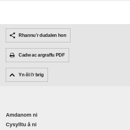
Rhannu’r dudalen hon
Cadw ac argraffu PDF
Yn ôl i'r brig
Amdanom ni
Cysylltu â ni