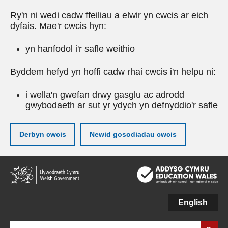
Ry'n ni wedi cadw ffeiliau a elwir yn cwcis ar eich
dyfais. Mae'r cwcis hyn:
yn hanfodol i'r safle weithio
Byddem hefyd yn hoffi cadw rhai cwcis i'n helpu ni:
i wella'n gwefan drwy gasglu ac adrodd
gwybodaeth ar sut yr ydych yn defnyddio'r safle
Derbyn cwcis
Newid gosodiadau cwcis
Neidio
i'r
prif
gynnwy
English