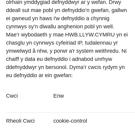
olrhain ymddygiad defnyddwyr ar y wefan. Drwy
ddeall sut mae pobl yn defnyddio’n gwefan, gallwn
ei gwneud yn haws i'w defnyddio a chynnig
cynnwys sy’n diwallu anghenion pobl yn well.
Mae’r wybodaeth y mae HWB.LLYW.CYMRU yn ei
chasglu yn cynnwys cyfeiriad IP, tudalennau yr
ymwelwyd â nhw, y porwr a'r system weithredu. Ni
chaiff y data eu defnyddio i adnabod unrhyw
ddefnyddwyr yn bersonol. Dyma’r cwcis rydym yn
eu defnyddio ar ein gwefan:
Cwci
Enw
Rheoli Cwci
cookie-control