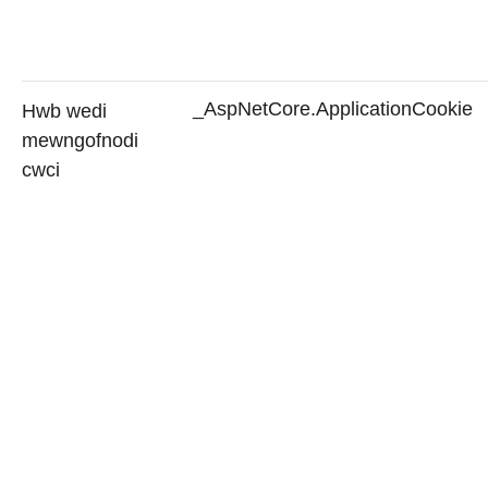
_AspNetCore.ApplicationCookie
Hwb wedi
mewngofnodi
cwci