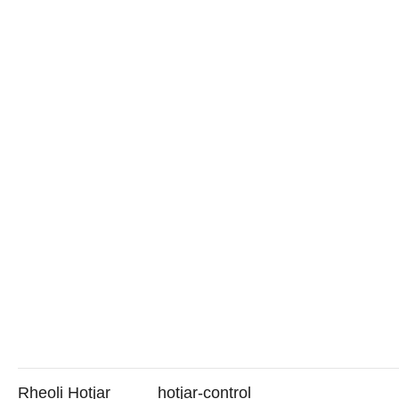
Rheoli Hotjar
hotjar-control