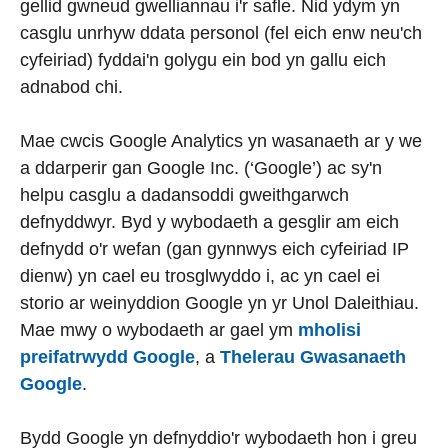
gellid gwneud gwelliannau i'r safle. Nid ydym yn
casglu unrhyw ddata personol (fel eich enw neu'ch
cyfeiriad) fyddai'n golygu ein bod yn gallu eich
adnabod chi.
Mae cwcis Google Analytics yn wasanaeth ar y we
a ddarperir gan Google Inc. (‘Google’) ac sy'n
helpu casglu a dadansoddi gweithgarwch
defnyddwyr. Byd y wybodaeth a gesglir am eich
defnydd o'r wefan (gan gynnwys eich cyfeiriad IP
dienw) yn cael eu trosglwyddo i, ac yn cael ei
storio ar weinyddion Google yn yr Unol Daleithiau.
Mae mwy o wybodaeth ar gael ym
mholisi
preifatrwydd Google
, a
Thelerau Gwasanaeth
Google
.
Bydd Google yn defnyddio'r wybodaeth hon i greu