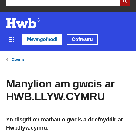
Mewngofnodi
Cofrestru
Cwcis
Manylion am gwcis ar
HWB.LLYW.CYMRU
Yn disgrifio'r mathau o gwcis a ddefnyddir ar
Hwb.llyw.cymru.