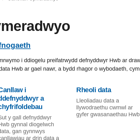
ymeradwyo
fnogaeth
rwymo i ddiogelu preifatrwydd defnyddwyr Hwb ar dra
data Hwb ar gael nawr, a bydd rhagor o wybodaeth, cymo
Canllaw i
Rheoli data
ddefnyddwyr a
Lleoliadau data a
chyfrifoldebau
llywodraethu cwmwl ar
gyfer gwasanaethau Hwb
Sut y gall defnyddwyr
Hwb gynnal diogelwch
data, gan gynnwys
canllawiau ar drin data a