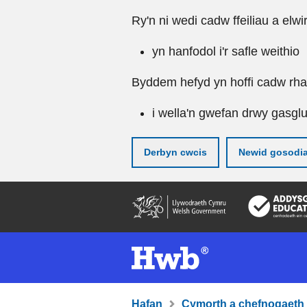
Ry'n ni wedi cadw ffeiliau a elwi
yn hanfodol i'r safle weithio
Byddem hefyd yn hoffi cadw rhai 
i wella'n gwefan drwy gasgl
Derbyn cwcis
Newid gosodi
Neidio
i'r
prif
gynnwy
Hafan
Cymorth a chefnogaeth