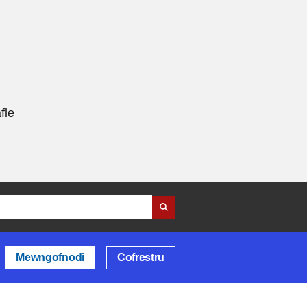
fle
Mewngofnodi
Cofrestru