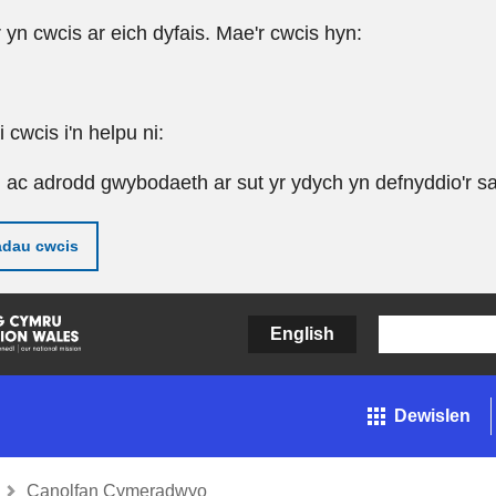
r yn cwcis ar eich dyfais. Mae'r cwcis hyn:
cwcis i'n helpu ni:
u ac adrodd gwybodaeth ar sut yr ydych yn defnyddio'r sa
adau cwcis
English
Dewislen
Canolfan Cymeradwyo