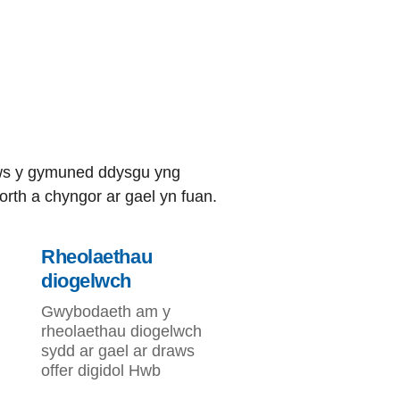
ws y gymuned ddysgu yng
rth a chyngor ar gael yn fuan.
Rheolaethau
diogelwch
Gwybodaeth am y
rheolaethau diogelwch
sydd ar gael ar draws
offer digidol Hwb