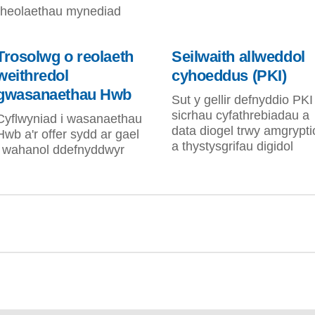
rheolaethau mynediad
Trosolwg o reolaeth
Seilwaith allweddol
weithredol
cyhoeddus (PKI)
gwasanaethau Hwb
Sut y gellir defnyddio PKI 
sicrhau cyfathrebiadau a
Cyflwyniad i wasanaethau
data diogel trwy amgrypti
Hwb a'r offer sydd ar gael
a thystysgrifau digidol
i wahanol ddefnyddwyr