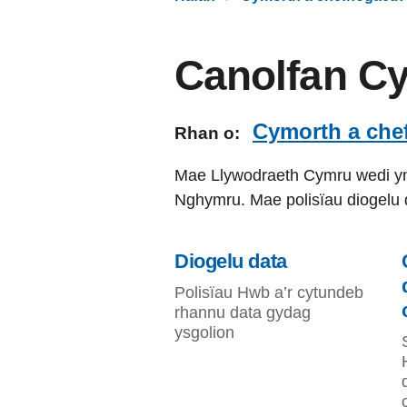
Canolfan C
Cymorth a che
Rhan o:
Mae Llywodraeth Cymru wedi ym
Nghymru. Mae polisïau diogelu 
Diogelu data
Polisïau Hwb a’r cytundeb
rhannu data gydag
ysgolion