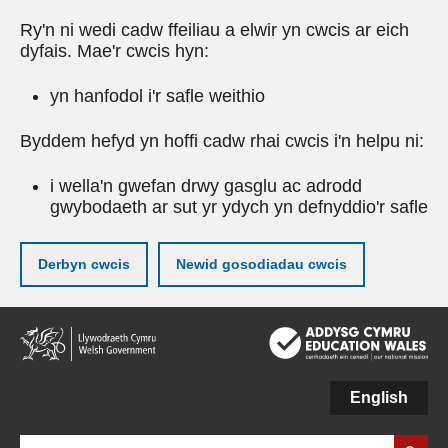
Ry'n ni wedi cadw ffeiliau a elwir yn cwcis ar eich
dyfais. Mae'r cwcis hyn:
yn hanfodol i'r safle weithio
Byddem hefyd yn hoffi cadw rhai cwcis i'n helpu ni:
i wella'n gwefan drwy gasglu ac adrodd
gwybodaeth ar sut yr ydych yn defnyddio'r safle
Derbyn cwcis
Newid gosodiadau cwcis
Neidio
i'r
prif
gynnwy
English