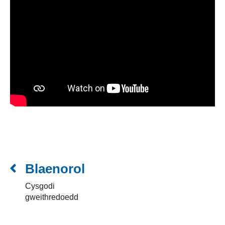
Blaenorol
Cysgodi
gweithredoedd