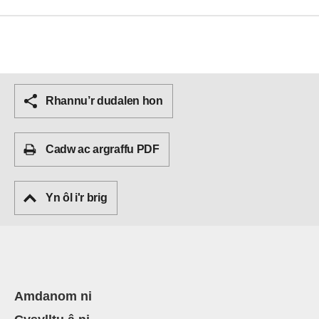
Rhannu’r dudalen hon
Cadw ac argraffu PDF
Yn ôl i'r brig
Amdanom ni