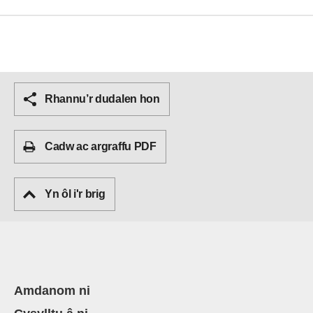
Rhannu’r dudalen hon
Cadw ac argraffu PDF
Yn ôl i'r brig
Amdanom ni