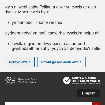
Ry'n ni wedi cadw ffeiliau a elwir yn cwcis ar eich
dyfais. Mae'r cwcis hyn:
yn hanfodol i'r safle weithio
Byddem hefyd yn hoffi cadw rhai cwcis i'n helpu ni:
i wella'n gwefan drwy gasglu ac adrodd
gwybodaeth ar sut yr ydych yn defnyddio'r safle
Derbyn cwcis
Newid gosodiadau cwcis
Neidio
i'r
prif
gynnwy
English