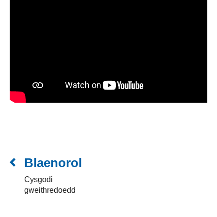
Blaenorol
Cysgodi
gweithredoedd