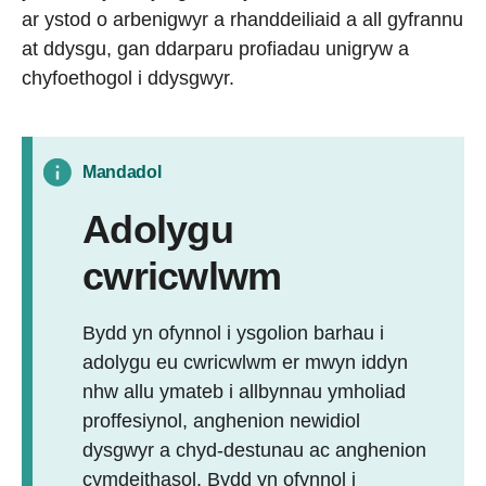
ar ystod o arbenigwyr a rhanddeiliaid a all gyfrannu
at ddysgu, gan ddarparu profiadau unigryw a
chyfoethogol i ddysgwyr.
Mandadol
Adolygu
cwricwlwm
Bydd yn ofynnol i ysgolion barhau i
adolygu eu cwricwlwm er mwyn iddyn
nhw allu ymateb i allbynnau ymholiad
proffesiynol, anghenion newidiol
dysgwyr a chyd-destunau ac anghenion
cymdeithasol. Bydd yn ofynnol i