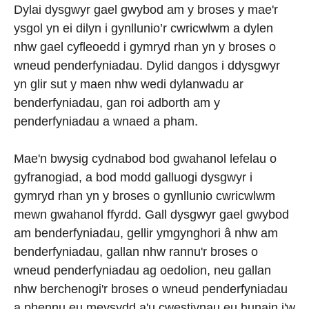
Dylai dysgwyr gael gwybod am y broses y mae'r
ysgol yn ei dilyn i gynllunio’r cwricwlwm a dylen
nhw gael cyfleoedd i gymryd rhan yn y broses o
wneud penderfyniadau. Dylid dangos i ddysgwyr
yn glir sut y maen nhw wedi dylanwadu ar
benderfyniadau, gan roi adborth am y
penderfyniadau a wnaed a pham.
Mae'n bwysig cydnabod bod gwahanol lefelau o
gyfranogiad, a bod modd galluogi dysgwyr i
gymryd rhan yn y broses o gynllunio cwricwlwm
mewn gwahanol ffyrdd. Gall dysgwyr gael gwybod
am benderfyniadau, gellir ymgynghori â nhw am
benderfyniadau, gallan nhw rannu'r broses o
wneud penderfyniadau ag oedolion, neu gallan
nhw berchenogi'r broses o wneud penderfyniadau
a phennu eu meysydd a'u cwestiynau eu hunain i'w