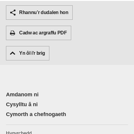
Rhannu’r dudalen hon
Cadw ac argraffu PDF
Yn ôl i'r brig
Amdanom ni
Cysylltu â ni
Cymorth a chefnogaeth
Hygyrchedd