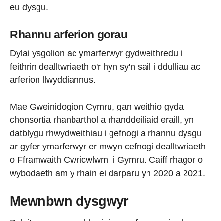
eu dysgu.
Rhannu arferion gorau
Dylai ysgolion ac ymarferwyr gydweithredu i
feithrin dealltwriaeth o'r hyn sy'n sail i ddulliau ac
arferion llwyddiannus.
Mae Gweinidogion Cymru, gan weithio gyda
chonsortia rhanbarthol a rhanddeiliaid eraill, yn
datblygu rhwydweithiau i gefnogi a rhannu dysgu
ar gyfer ymarferwyr er mwyn cefnogi dealltwriaeth
o Fframwaith Cwricwlwm i Gymru. Caiff rhagor o
wybodaeth am y rhain ei darparu yn 2020 a 2021.
Mewnbwn dysgwyr