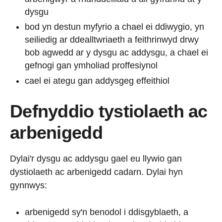
dysgu
bod yn destun myfyrio a chael ei ddiwygio, yn
seiliedig ar ddealltwriaeth a feithrinwyd drwy
bob agwedd ar y dysgu ac addysgu, a chael ei
gefnogi gan ymholiad proffesiynol
cael ei ategu gan addysgeg effeithiol
Defnyddio tystiolaeth ac
arbenigedd
Dylai'r dysgu ac addysgu gael eu llywio gan
dystiolaeth ac arbenigedd cadarn. Dylai hyn
gynnwys:
arbenigedd sy'n benodol i ddisgyblaeth, a