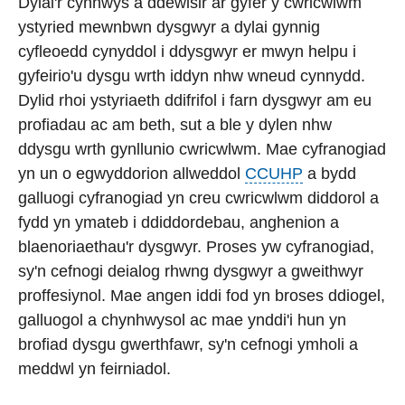
Dylai'r cynnwys a ddewisir ar gyfer y cwricwlwm
ystyried mewnbwn dysgwyr a dylai gynnig
cyfleoedd cynyddol i ddysgwyr er mwyn helpu i
gyfeirio'u dysgu wrth iddyn nhw wneud cynnydd.
Dylid rhoi ystyriaeth ddifrifol i farn dysgwyr am eu
profiadau ac am beth, sut a ble y dylen nhw
ddysgu wrth gynllunio cwricwlwm. Mae cyfranogiad
yn un o egwyddorion allweddol
CCUHP
a bydd
galluogi cyfranogiad yn creu cwricwlwm diddorol a
fydd yn ymateb i ddiddordebau, anghenion a
blaenoriaethau'r dysgwyr. Proses yw cyfranogiad,
sy'n cefnogi deialog rhwng dysgwyr a gweithwyr
proffesiynol. Mae angen iddi fod yn broses ddiogel,
galluogol a chynhwysol ac mae ynddi'i hun yn
brofiad dysgu gwerthfawr, sy'n cefnogi ymholi a
meddwl yn feirniadol.