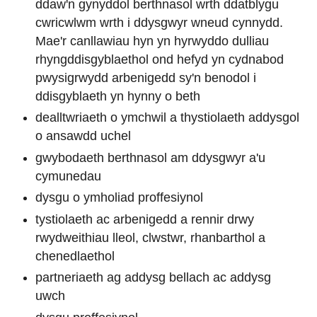
ddaw'n gynyddol berthnasol wrth ddatblygu
cwricwlwm wrth i ddysgwyr wneud cynnydd.
Mae'r canllawiau hyn yn hyrwyddo dulliau
rhyngddisgyblaethol ond hefyd yn cydnabod
pwysigrwydd arbenigedd sy'n benodol i
ddisgyblaeth yn hynny o beth
dealltwriaeth o ymchwil a thystiolaeth addysgol
o ansawdd uchel
gwybodaeth berthnasol am ddysgwyr a'u
cymunedau
dysgu o ymholiad proffesiynol
tystiolaeth ac arbenigedd a rennir drwy
rwydweithiau lleol, clwstwr, rhanbarthol a
chenedlaethol
partneriaeth ag addysg bellach ac addysg
uwch