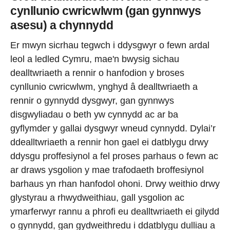
cynllunio cwricwlwm (gan gynnwys
asesu) a chynnydd
Er mwyn sicrhau tegwch i ddysgwyr o fewn ardal
leol a ledled Cymru, mae'n bwysig sichau
dealltwriaeth a rennir o hanfodion y broses
cynllunio cwricwlwm, ynghyd â dealltwriaeth a
rennir o gynnydd dysgwyr, gan gynnwys
disgwyliadau o beth yw cynnydd ac ar ba
gyflymder y gallai dysgwyr wneud cynnydd. Dylai’r
ddealltwriaeth a rennir hon gael ei datblygu drwy
ddysgu proffesiynol a fel proses parhaus o fewn ac
ar draws ysgolion y mae trafodaeth broffesiynol
barhaus yn rhan hanfodol ohoni. Drwy weithio drwy
glystyrau a rhwydweithiau, gall ysgolion ac
ymarferwyr rannu a phrofi eu dealltwriaeth ei gilydd
o gynnydd, gan gydweithredu i ddatblygu dulliau a