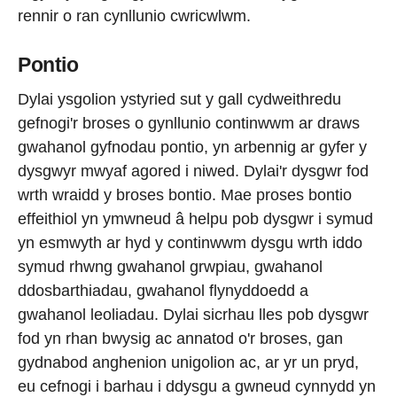
rennir o ran cynllunio cwricwlwm.
Pontio
Dylai ysgolion ystyried sut y gall cydweithredu
gefnogi'r broses o gynllunio continwwm ar draws
gwahanol gyfnodau pontio, yn arbennig ar gyfer y
dysgwyr mwyaf agored i niwed. Dylai'r dysgwr fod
wrth wraidd y broses bontio. Mae proses bontio
effeithiol yn ymwneud â helpu pob dysgwr i symud
yn esmwyth ar hyd y continwwm dysgu wrth iddo
symud rhwng gwahanol grwpiau, gwahanol
ddosbarthiadau, gwahanol flynyddoedd a
gwahanol leoliadau. Dylai sicrhau lles pob dysgwr
fod yn rhan bwysig ac annatod o'r broses, gan
gydnabod anghenion unigolion ac, ar yr un pryd,
eu cefnogi i barhau i ddysgu a gwneud cynnydd yn