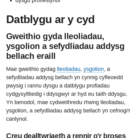
dysgu proffesiynol
Datblygu ar y cyd
Gweithio gyda lleoliadau,
ysgolion a sefydliadau addysg
bellach eraill
Mae gweithio gydag
lleoliadau
,
ysgolion
, a
sefydliadau addysg bellach yn cynnig cyfleoedd
pwysig i rannu dysgu a datblygu profiadau
cydgysylltiedig i ddysgwyr ar hyd eu taith ddysgu.
Yn benodol, mae cydweithredu rhwng lleoliadau,
ysgolion, a sefydliadau addysg bellach yn cefnogi'r
canlynol.
Creu dealltwriaeth a rennir o'r broses