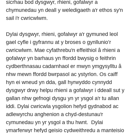
sicrhau bod dysgwyr, rhieni, gofalwyr a
chymunedau yn deall y weledigaeth a'r ethos sy'n
sail i'r cwricwlwm.
Dylai dysgwyr, rhieni, gofalwyr a'r gymuned leol
gael cyfle i gyfrannu at y broses o gynllunio’r
cwricwlwm. Mae cyfathrebu'n effeithiol â rhieni a
gofalwyr yn barhaus yn ffordd bwysig o feithrin
cydberthnasau cadarnhaol er mwyn ymgysylltu â
nhw mewn ffordd bwrpasol ac ystyrlon. Os caiff
hyn ei wneud yn dda, gall hyrwyddo cynnydd
dysgwyr drwy helpu rhieni a gofalwyr i ddeall sut y
gallan nhw gefnogi dysgu yn yr ysgol a'r tu allan
iddi. Dylai cwricwla ysgolion hefyd gydnabod ac
adlewyrchu anghenion a chyd-destunau'r
cymunedau yn yr ysgol a thu hwnt. Dylai
ymarferwyr hefyd geisio cydweithredu a manteisio