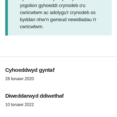
ysgolion gyhoeddi crynodeb o'u
cwricwlwm ac adolygu'r crynodeb os
byddan nhw’n gwneud newidiadau i'r
cwricwlwm.
Cyhoeddwyd gyntaf
28 Ionawr 2020
Diweddarwyd ddiwethaf
10 Ionawr 2022