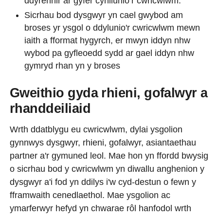
ddyrennir ar gyfer cynllunio’r cwricwlwm.
Sicrhau bod dysgwyr yn cael gwybod am
broses yr ysgol o ddylunio'r cwricwlwm mewn
iaith a fformat hygyrch, er mwyn iddyn nhw
wybod pa gyfleoedd sydd ar gael iddyn nhw
gymryd rhan yn y broses
Gweithio gyda rhieni, gofalwyr a
rhanddeiliaid
Wrth ddatblygu eu cwricwlwm, dylai ysgolion
gynnwys dysgwyr, rhieni, gofalwyr, asiantaethau
partner a'r gymuned leol. Mae hon yn ffordd bwysig
o sicrhau bod y cwricwlwm yn diwallu anghenion y
dysgwyr a'i fod yn ddilys i'w cyd-destun o fewn y
fframwaith cenedlaethol. Mae ysgolion ac
ymarferwyr hefyd yn chwarae rôl hanfodol wrth