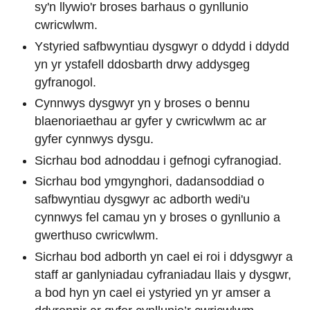
sy'n llywio'r broses barhaus o gynllunio
cwricwlwm.
Ystyried safbwyntiau dysgwyr o ddydd i ddydd
yn yr ystafell ddosbarth drwy addysgeg
gyfranogol.
Cynnwys dysgwyr yn y broses o bennu
blaenoriaethau ar gyfer y cwricwlwm ac ar
gyfer cynnwys dysgu.
Sicrhau bod adnoddau i gefnogi cyfranogiad.
Sicrhau bod ymgynghori, dadansoddiad o
safbwyntiau dysgwyr ac adborth wedi'u
cynnwys fel camau yn y broses o gynllunio a
gwerthuso cwricwlwm.
Sicrhau bod adborth yn cael ei roi i ddysgwyr a
staff ar ganlyniadau cyfraniadau llais y dysgwr,
a bod hyn yn cael ei ystyried yn yr amser a