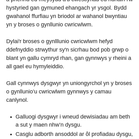
hystyried gan gymuned ehangach yr ysgol. Bydd
gwahanol ffurfiau yn briodol ar wahanol bwyntiau
yn y broses o gynllunio cwricwlwm.
Dylai'r broses o gynlllunio cwricwlwm hefyd
ddefnyddio strwythur sy'n sicrhau bod pob grwp o
blant yn gallu cymryd rhan, gan gynnwys y rheini a
all gael eu hymyleiddio.
Gall cynnwys dysgwyr yn uniongyrchol yn y broses
o gynllunio’u cwricwlwm gynnwys y camau
canlynol.
Galluogi dysgwyr i wneud dewisiadau am beth
a sut y maen nhw’n dysgu.
Casglu adborth ansoddol ar ôl profiadau dysgu,