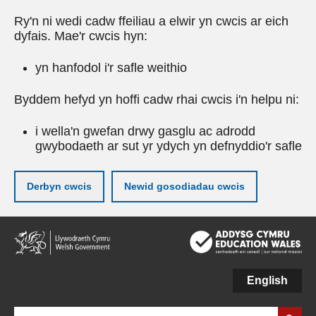
Ry'n ni wedi cadw ffeiliau a elwir yn cwcis ar eich
dyfais. Mae'r cwcis hyn:
yn hanfodol i'r safle weithio
Byddem hefyd yn hoffi cadw rhai cwcis i'n helpu ni:
i wella'n gwefan drwy gasglu ac adrodd
gwybodaeth ar sut yr ydych yn defnyddio'r safle
Derbyn cwcis
Newid gosodiadau cwcis
Neidio
i'r
prif
gynnwy
English