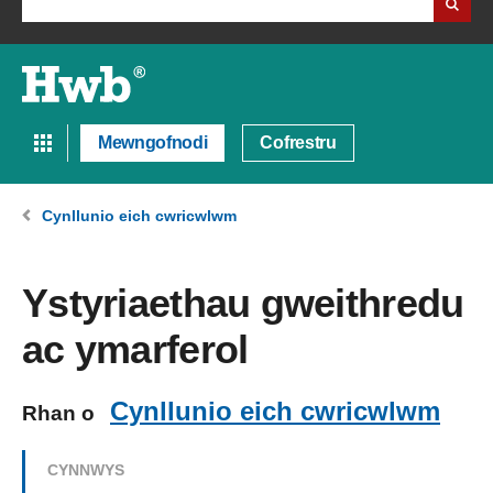
Mewngofnodi
Cofrestru
Cynllunio eich cwricwlwm
Ystyriaethau gweithredu
ac ymarferol
Cynllunio eich cwricwlwm
Rhan o
CYNNWYS