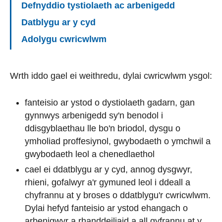
Defnyddio tystiolaeth ac arbenigedd
Datblygu ar y cyd
Adolygu cwricwlwm
Wrth iddo gael ei weithredu, dylai cwricwlwm ysgol:
fanteisio ar ystod o dystiolaeth gadarn, gan
gynnwys arbenigedd sy'n benodol i
ddisgyblaethau lle bo'n briodol, dysgu o
ymholiad proffesiynol, gwybodaeth o ymchwil a
gwybodaeth leol a chenedlaethol
cael ei ddatblygu ar y cyd, annog dysgwyr,
rhieni, gofalwyr a'r gymuned leol i ddeall a
chyfrannu at y broses o ddatblygu'r cwricwlwm.
Dylai hefyd fanteisio ar ystod ehangach o
arbenigwyr a rhanddeiliaid a all gyfrannu at y