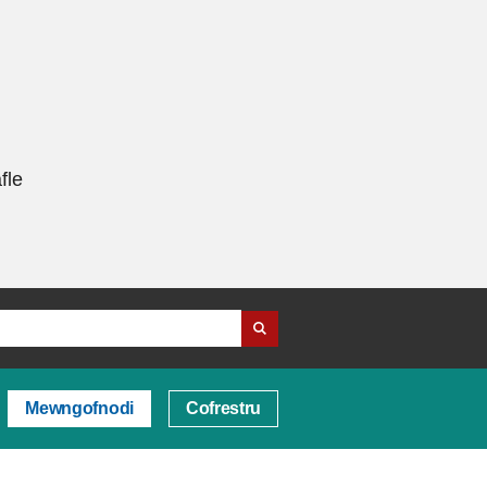
fle
Mewngofnodi
Cofrestru