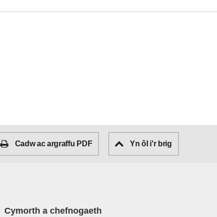
Cadw ac argraffu PDF
Yn ôl i'r brig
Cymorth a chefnogaeth