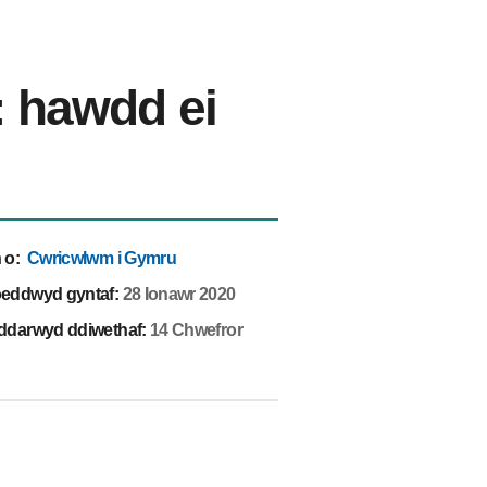
 hawdd ei
 o
:
Cwricwlwm i Gymru
eddwyd gyntaf:
28 Ionawr 2020
ddarwyd ddiwethaf:
14 Chwefror