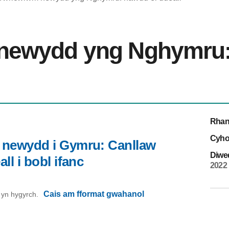
newydd yng Nghymru:
Rhan
Cyho
 newydd i Gymru: Canllaw
Diwe
ll i bobl ifanc
2022
Cais am fformat gwahanol
on yn hygyrch.