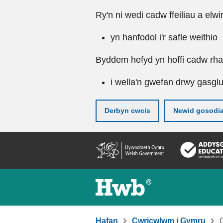
Ry'n ni wedi cadw ffeiliau a elwi
yn hanfodol i'r safle weithio
Byddem hefyd yn hoffi cadw rhai 
i wella'n gwefan drwy gasgl
Derbyn cwcis
Newid gosodi
Neidio
i'r
prif
gynnwy
Hafan
Cwricwlwm i Gymru