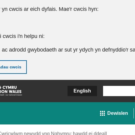
r yn cwcis ar eich dyfais. Mae'r cwcis hyn:
cwcis i'n helpu ni:
u ac adrodd gwybodaeth ar sut yr ydych yn defnyddio'r sa
adau cwcis
English
Dewislen
Cwricwlwm newydd yng Nghymru: hawdd ei ddeall