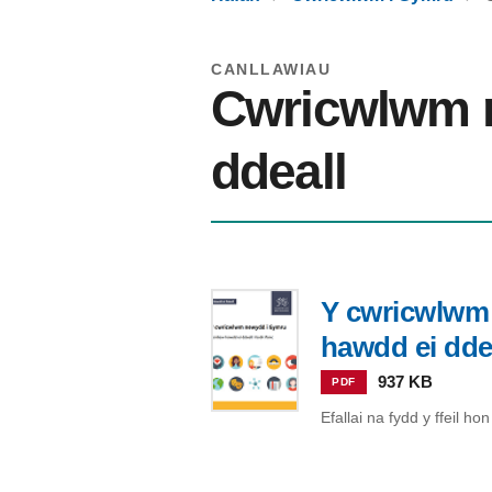
CANLLAWIAU
Cwricwlwm 
ddeall
Y cwricwlwm
hawdd ei ddea
937 KB
PDF
Efallai na fydd y ffeil h