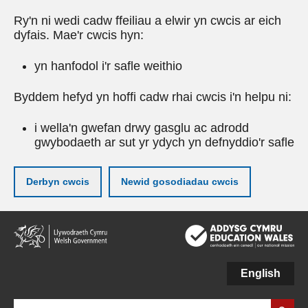
Ry'n ni wedi cadw ffeiliau a elwir yn cwcis ar eich
dyfais. Mae'r cwcis hyn:
yn hanfodol i'r safle weithio
Byddem hefyd yn hoffi cadw rhai cwcis i'n helpu ni:
i wella'n gwefan drwy gasglu ac adrodd
gwybodaeth ar sut yr ydych yn defnyddio'r safle
Derbyn cwcis
Newid gosodiadau cwcis
Neidio
i'r
prif
gynnwy
English