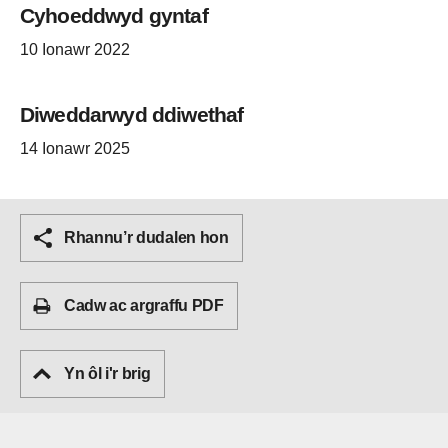
Cyhoeddwyd gyntaf
10 Ionawr 2022
Diweddarwyd ddiwethaf
14 Ionawr 2025
Rhannu’r dudalen hon
Cadw ac argraffu PDF
Yn ôl i'r brig