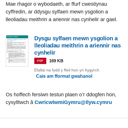
Mae rhagor o wybodaeth, ar ffurf cwestiynau
cyffredin, ar ddysgu sylfaen mewn ysgolion a
lleoliadau meithrin
a ariennir nas cynhelir ar gael.
Dysgu sylfaen mewn ysgolion a
lleoliadau meithrin a ariennir nas
cynhelir
169 KB
PDF
Efallai na fydd y ffeil hon yn hygyrch.
Cais am fformat gwahanol
Os hoffech fersiwn testun plaen o’r ddogfen hon,
cysylltwch â
CwricwlwmiGymru@llyw.cymru