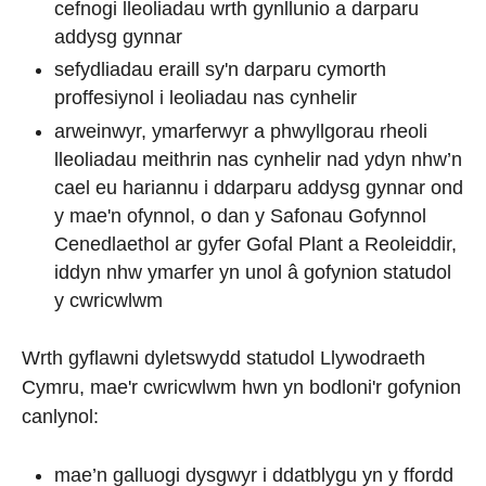
cefnogi lleoliadau wrth gynllunio a darparu
addysg gynnar
sefydliadau eraill sy'n darparu cymorth
proffesiynol i leoliadau nas cynhelir
arweinwyr, ymarferwyr a phwyllgorau rheoli
lleoliadau meithrin nas cynhelir nad ydyn nhw’n
cael eu hariannu i ddarparu addysg gynnar ond
y mae'n ofynnol, o dan y Safonau Gofynnol
Cenedlaethol ar gyfer Gofal Plant a Reoleiddir,
iddyn nhw ymarfer yn unol â gofynion statudol
y cwricwlwm
Wrth gyflawni dyletswydd statudol Llywodraeth
Cymru, mae'r cwricwlwm hwn yn bodloni'r gofynion
canlynol:
mae’n galluogi dysgwyr i ddatblygu yn y ffordd