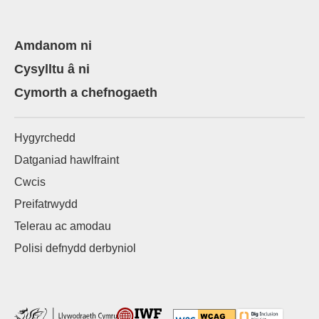
Amdanom ni
Cysylltu â ni
Cymorth a chefnogaeth
Hygyrchedd
Datganiad hawlfraint
Cwcis
Preifatrwydd
Telerau ac amodau
Polisi defnydd derbyniol