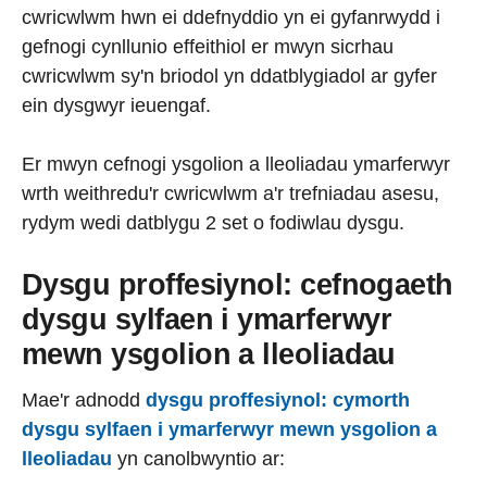
cwricwlwm hwn ei ddefnyddio yn ei gyfanrwydd i
gefnogi cynllunio effeithiol er mwyn sicrhau
cwricwlwm sy'n briodol yn ddatblygiadol ar gyfer
ein dysgwyr ieuengaf.
Er mwyn cefnogi ysgolion a lleoliadau ymarferwyr
wrth weithredu'r cwricwlwm a'r trefniadau asesu,
rydym wedi datblygu 2 set o fodiwlau dysgu.
Dysgu proffesiynol: cefnogaeth
dysgu sylfaen i ymarferwyr
mewn ysgolion a lleoliadau
Mae'r adnodd
dysgu proffesiynol: cymorth
dysgu sylfaen i ymarferwyr mewn ysgolion a
lleoliadau
yn canolbwyntio ar: