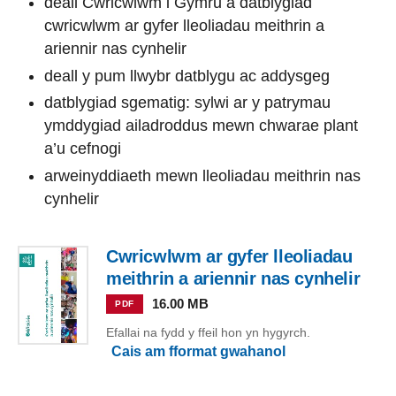
deall Cwricwlwm i Gymru a datblygiad
cwricwlwm ar gyfer lleoliadau meithrin a
ariennir nas cynhelir
deall y pum llwybr datblygu ac addysgeg
datblygiad sgematig: sylwi ar y patrymau
ymddygiad ailadroddus mewn chwarae plant
a’u cefnogi
arweinyddiaeth mewn lleoliadau meithrin nas
cynhelir
Cwricwlwm ar gyfer lleoliadau
meithrin a ariennir nas cynhelir
16.00 MB
PDF
Efallai na fydd y ffeil hon yn hygyrch.
Cais am fformat gwahanol