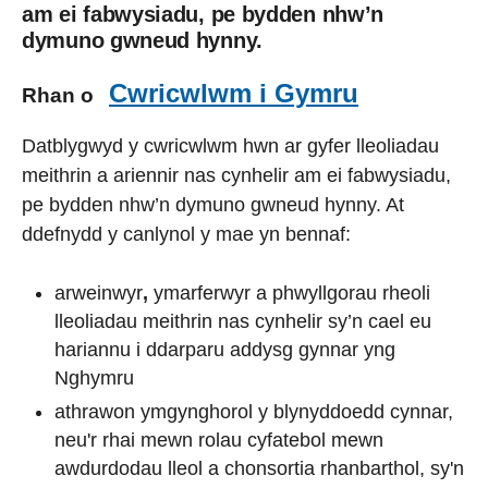
am ei fabwysiadu, pe bydden nhw’n
dymuno gwneud hynny.
Cwricwlwm i Gymru
Rhan o
Datblygwyd y cwricwlwm hwn ar gyfer lleoliadau
meithrin a ariennir nas cynhelir am ei fabwysiadu,
pe bydden nhw’n dymuno gwneud hynny. At
ddefnydd y canlynol y mae yn bennaf:
arweinwyr
,
ymarferwyr a phwyllgorau rheoli
lleoliadau meithrin nas cynhelir sy’n cael eu
hariannu i ddarparu addysg gynnar yng
Nghymru
athrawon ymgynghorol y blynyddoedd cynnar,
neu'r rhai mewn rolau cyfatebol mewn
awdurdodau lleol a chonsortia rhanbarthol, sy'n