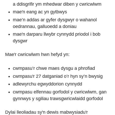
a ddisgrifir ym mhedwar diben y cwricwlwm
mae'n eang ac yn gytbwys
mae’n addas ar gyfer dysgwyr o wahanol
oedrannau, galluoedd a doniau
mae'n darparu llwybr cynnydd priodol i bob
dysgwr
Mae'r cwricwlwm hwn hefyd yn:
cwmpasu’r chwe maes dysgu a phrofiad
cwmpasu'r 27 datganiad o’r hyn sy’n bwysig
adlewyrchu egwyddorion cynnydd
cwmpasu elfennau gorfodol y cwricwlwm, gan
gynnwys y sgiliau trawsgwricwlaidd gorfodol
Dylai lleoliadau sy'n dewis mabwysiadu'r