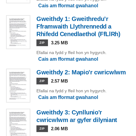
Cais am fformat gwahanol
Gweithdy 1: Gweithredu’r
Fframwaith Llythrennedd a
Rhifedd Cenedlaethol (FfLlRh)
3.25 MB
ZIP
Efallai na fydd y ffeil hon yn hygyrch.
Cais am fformat gwahanol
Gweithdy 2: Mapio'r cwricwlwm
2.57 MB
ZIP
Efallai na fydd y ffeil hon yn hygyrch.
Cais am fformat gwahanol
Gweithdy 3: Cynllunio'r
cwricwlwm ar gyfer dilyniant
2.06 MB
ZIP