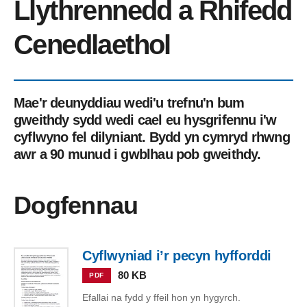
Llythrennedd a Rhifedd
Cenedlaethol
Mae'r deunyddiau wedi'u trefnu'n bum
gweithdy sydd wedi cael eu hysgrifennu i'w
cyflwyno fel dilyniant. Bydd yn cymryd rhwng
awr a 90 munud i gwblhau pob gweithdy.
Dogfennau
Cyflwyniad i’r pecyn hyfforddi
80 KB
PDF
Efallai na fydd y ffeil hon yn hygyrch.