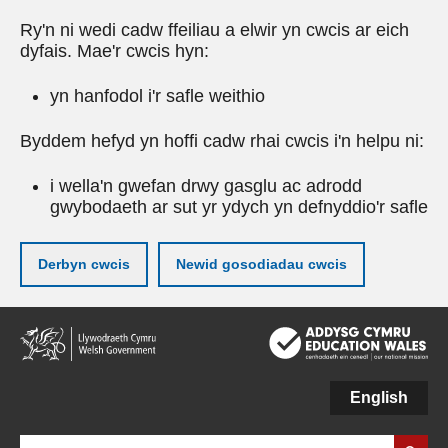
Ry'n ni wedi cadw ffeiliau a elwir yn cwcis ar eich
dyfais. Mae'r cwcis hyn:
yn hanfodol i'r safle weithio
Byddem hefyd yn hoffi cadw rhai cwcis i'n helpu ni:
i wella'n gwefan drwy gasglu ac adrodd
gwybodaeth ar sut yr ydych yn defnyddio'r safle
Derbyn cwcis
Newid gosodiadau cwcis
Neidio
i'r
prif
gynnwy
English