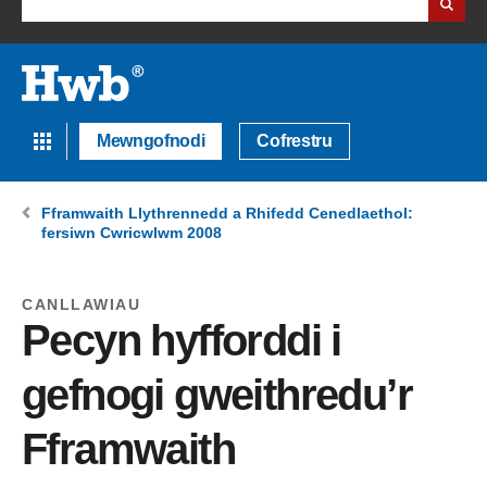
Mewngofnodi
Cofrestru
Fframwaith Llythrennedd a Rhifedd Cenedlaethol:
fersiwn Cwricwlwm 2008
CANLLAWIAU
Pecyn hyfforddi i
gefnogi gweithredu’r
Fframwaith