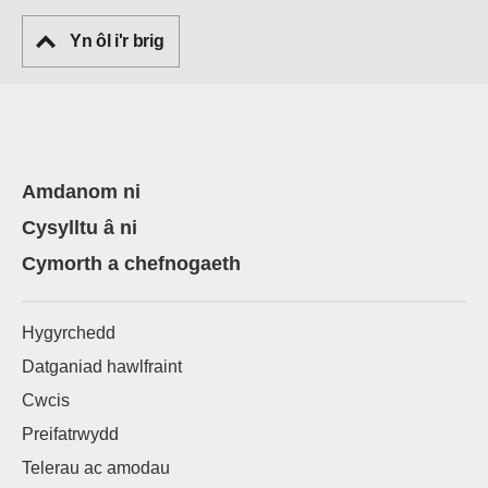
Yn ôl i'r brig
Amdanom ni
Cysylltu â ni
Cymorth a chefnogaeth
Hygyrchedd
Datganiad hawlfraint
Cwcis
Preifatrwydd
Telerau ac amodau