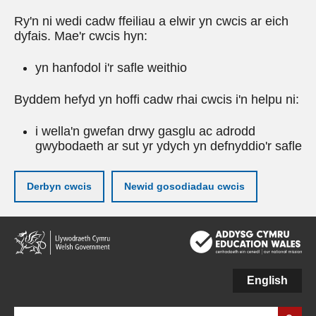
Ry'n ni wedi cadw ffeiliau a elwir yn cwcis ar eich
dyfais. Mae'r cwcis hyn:
yn hanfodol i'r safle weithio
Byddem hefyd yn hoffi cadw rhai cwcis i'n helpu ni:
i wella'n gwefan drwy gasglu ac adrodd
gwybodaeth ar sut yr ydych yn defnyddio'r safle
Derbyn cwcis
Newid gosodiadau cwcis
Neidio
i'r
prif
gynnwy
English