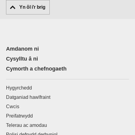
Yn ôl i'r brig
Amdanom ni
Cysylltu â ni
Cymorth a chefnogaeth
Hygyrchedd
Datganiad hawlfraint
Cwcis
Preifatrwydd
Telerau ac amodau
Polisi defnydd derbyniol