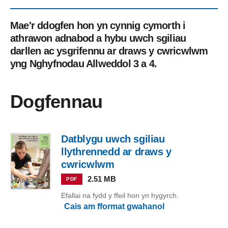
Mae'r ddogfen hon yn cynnig cymorth i
athrawon adnabod a hybu uwch sgiliau
darllen ac ysgrifennu ar draws y cwricwlwm
yng Nghyfnodau Allweddol 3 a 4.
Dogfennau
Datblygu uwch sgiliau
llythrennedd ar draws y
cwricwlwm
2.51 MB
PDF
Efallai na fydd y ffeil hon yn hygyrch.
Cais am fformat gwahanol