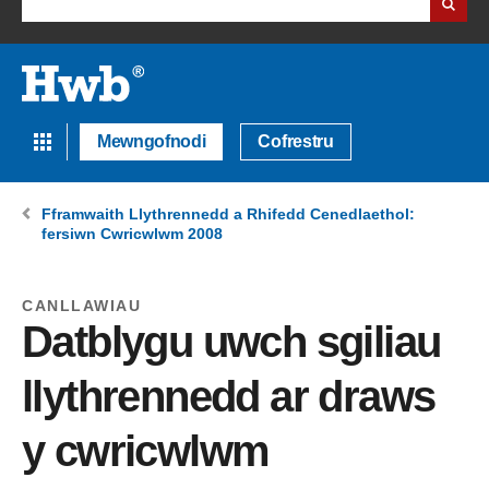
Mewngofnodi
Cofrestru
Fframwaith Llythrennedd a Rhifedd Cenedlaethol:
fersiwn Cwricwlwm 2008
CANLLAWIAU
Datblygu uwch sgiliau
llythrennedd ar draws
y cwricwlwm