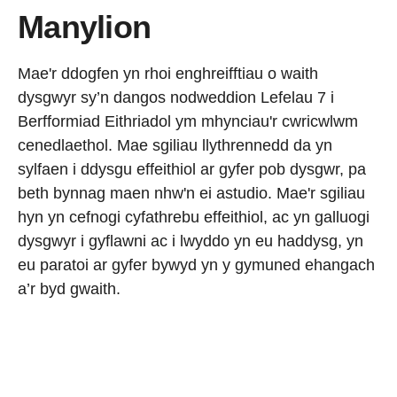
Manylion
Mae'r ddogfen yn rhoi enghreifftiau o waith
dysgwyr sy’n dangos nodweddion Lefelau 7 i
Berfformiad Eithriadol ym mhynciau'r cwricwlwm
cenedlaethol. Mae sgiliau llythrennedd da yn
sylfaen i ddysgu effeithiol ar gyfer pob dysgwr, pa
beth bynnag maen nhw'n ei astudio. Mae'r sgiliau
hyn yn cefnogi cyfathrebu effeithiol, ac yn galluogi
dysgwyr i gyflawni ac i lwyddo yn eu haddysg, yn
eu paratoi ar gyfer bywyd yn y gymuned ehangach
a’r byd gwaith.