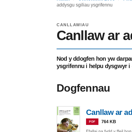
addysgu sgiliau ysgrifennu
CANLLAWIAU
Canllaw ar a
Nod y ddogfen hon yw darpar
ysgrifennu i helpu dysgwyr i
Dogfennau
Canllaw ar a
764 KB
PDF
Efallai na fydd y ffeil h