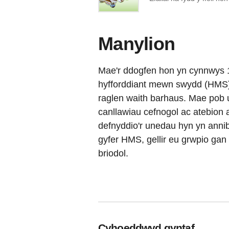
Manylion
Mae'r ddogfen hon yn cynnwys 1
hyfforddiant mewn swydd (HMS). 
raglen waith barhaus. Mae pob
canllawiau cefnogol ac atebion
defnyddio'r unedau hyn yn annib
gyfer HMS, gellir eu grwpio gan 
briodol.
Cyhoeddwyd gyntaf