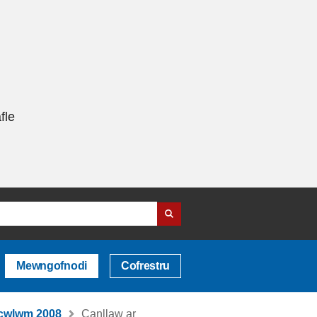
fle
Mewngofnodi
Cofrestru
icwlwm 2008
Canllaw ar