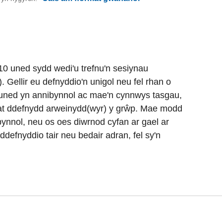
0 uned sydd wedi'u trefnu'n sesiynau
Gellir eu defnyddio'n unigol neu fel rhan o
 uned yn annibynnol ac mae'n cynnwys tasgau,
 at ddefnydd arweinydd(wyr) y grŵp. Mae modd
ynnol, neu os oes diwrnod cyfan ar gael ar
ddefnyddio tair neu bedair adran, fel sy'n