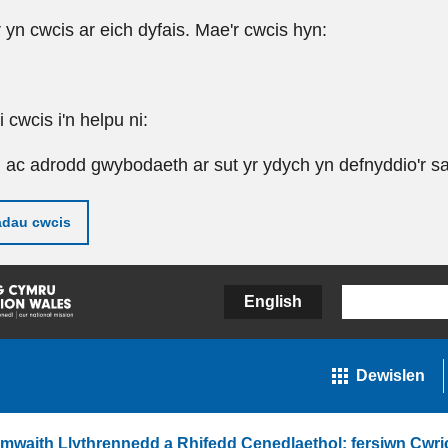
r yn cwcis ar eich dyfais. Mae'r cwcis hyn:
cwcis i'n helpu ni:
u ac adrodd gwybodaeth ar sut yr ydych yn defnyddio'r sa
adau cwcis
English
Dewislen
amwaith Llythrennedd a Rhifedd Cenedlaethol: fersiwn Cwr