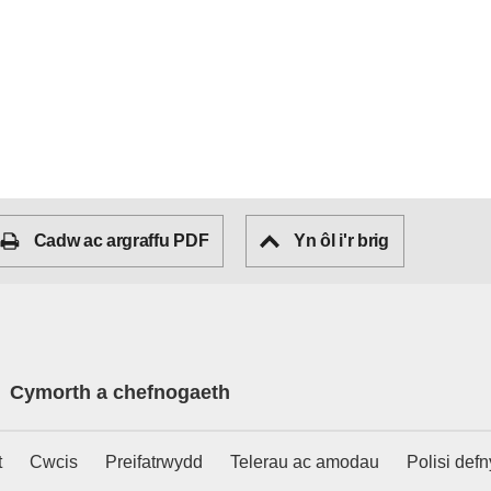
Cadw ac argraffu PDF
Yn ôl i'r brig
Cymorth a chefnogaeth
t
Cwcis
Preifatrwydd
Telerau ac amodau
Polisi def