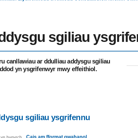
ddysgu sgiliau ysgrif
u canllawiau ar ddulliau addysgu sgiliau
 ddod yn ysgrifenwyr mwy effeithiol.
ddysgu sgiliau ysgrifennu
Cais am fformat gwahanol
on yn hygyrch.