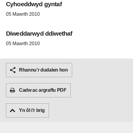
Cyhoeddwyd gyntaf
05 Mawrth 2010
Diweddarwyd ddiwethaf
05 Mawrth 2010
Rhannu’r dudalen hon
Cadw ac argraffu PDF
Yn ôl i'r brig