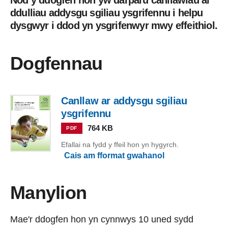
Nod y ddogfen hon yw darparu canllawiau ar
ddulliau addysgu sgiliau ysgrifennu i helpu
dysgwyr i ddod yn ysgrifenwyr mwy effeithiol.
Dogfennau
Canllaw ar addysgu sgiliau
ysgrifennu
764 KB
PDF
Efallai na fydd y ffeil hon yn hygyrch.
Cais am fformat gwahanol
Manylion
Mae'r ddogfen hon yn cynnwys 10 uned sydd