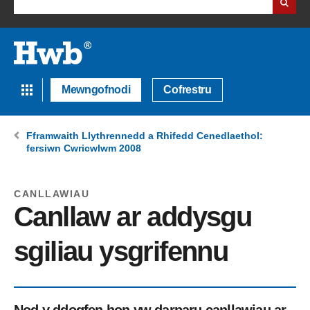
Mewngofnodi
Cofrestru
Fframwaith Llythrennedd a Rhifedd Cenedlaethol:
fersiwn Cwricwlwm 2008
CANLLAWIAU
Canllaw ar addysgu
sgiliau ysgrifennu