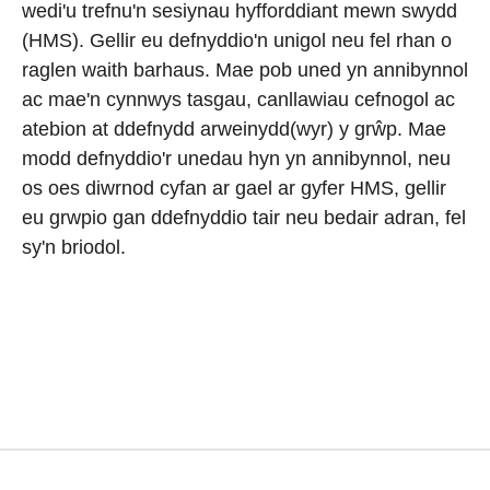
wedi'u trefnu'n sesiynau hyfforddiant mewn swydd
(HMS). Gellir eu defnyddio'n unigol neu fel rhan o
raglen waith barhaus. Mae pob uned yn annibynnol
ac mae'n cynnwys tasgau, canllawiau cefnogol ac
atebion at ddefnydd arweinydd(wyr) y grŵp. Mae
modd defnyddio'r unedau hyn yn annibynnol, neu
os oes diwrnod cyfan ar gael ar gyfer HMS, gellir
eu grwpio gan ddefnyddio tair neu bedair adran, fel
sy'n briodol.