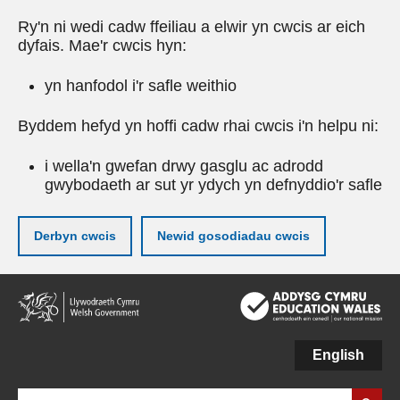
Ry'n ni wedi cadw ffeiliau a elwir yn cwcis ar eich
dyfais. Mae'r cwcis hyn:
yn hanfodol i'r safle weithio
Byddem hefyd yn hoffi cadw rhai cwcis i'n helpu ni:
i wella'n gwefan drwy gasglu ac adrodd
gwybodaeth ar sut yr ydych yn defnyddio'r safle
Derbyn cwcis
Newid gosodiadau cwcis
Neidio
i'r
prif
gynnwy
English