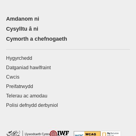
Amdanom ni
Cysylltu â ni
Cymorth a chefnogaeth
Hygyrchedd
Datganiad hawlfraint
Cwcis
Preifatrwydd
Telerau ac amodau
Polisi defnydd derbyniol