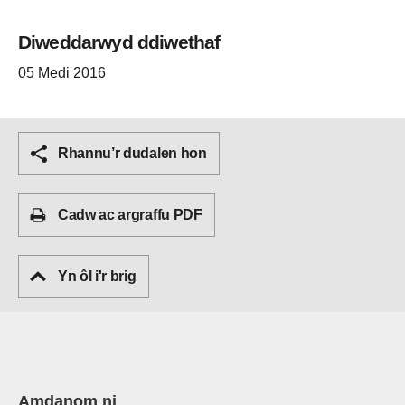
Diweddarwyd ddiwethaf
05 Medi 2016
Rhannu’r dudalen hon
Cadw ac argraffu PDF
Yn ôl i'r brig
Amdanom ni