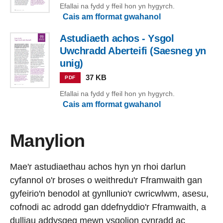
Efallai na fydd y ffeil hon yn hygyrch.
Cais am fformat gwahanol
Astudiaeth achos - Ysgol
Uwchradd Aberteifi (Saesneg yn
unig)
37 KB
PDF
Efallai na fydd y ffeil hon yn hygyrch.
Cais am fformat gwahanol
Manylion
Mae'r astudiaethau achos hyn yn rhoi darlun
cyfannol o'r broses o weithredu'r Fframwaith gan
gyfeirio'n benodol at gynllunio'r cwricwlwm, asesu,
cofnodi ac adrodd gan ddefnyddio'r Fframwaith, a
dulliau addysgeg mewn ysgolion cynradd ac