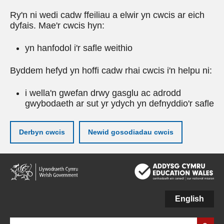
Ry'n ni wedi cadw ffeiliau a elwir yn cwcis ar eich
dyfais. Mae'r cwcis hyn:
yn hanfodol i'r safle weithio
Byddem hefyd yn hoffi cadw rhai cwcis i'n helpu ni:
i wella'n gwefan drwy gasglu ac adrodd
gwybodaeth ar sut yr ydych yn defnyddio'r safle
Derbyn cwcis
Newid gosodiadau cwcis
Neidio
i'r
prif
gynnwy
English