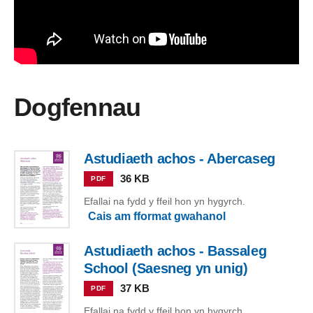
Dogfennau
Astudiaeth achos - Abercaseg
36 KB
PDF
Efallai na fydd y ffeil hon yn hygyrch.
Cais am fformat gwahanol
Astudiaeth achos - Bassaleg
School (Saesneg yn unig)
37 KB
PDF
Efallai na fydd y ffeil hon yn hygyrch.