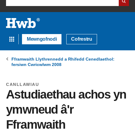
Mewngofnodi
Cofrestru
Fframwaith Llythrennedd a Rhifedd Cenedlaethol:
fersiwn Cwricwlwm 2008
CANLLAWIAU
Astudiaethau achos yn
ymwneud â'r
Fframwaith