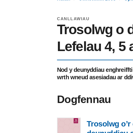
CANLLAWIAU
Trosolwg o d
Lefelau 4, 5 
Nod y deunyddiau enghreifft
wrth wneud asesiadau ar ddi
Dogfennau
Trosolwg o’r