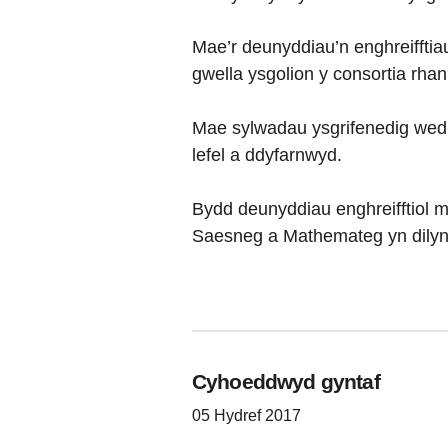
Mae’r deunyddiau’n enghreifftia
gwella ysgolion y consortia rha
Mae sylwadau ysgrifenedig wedi'
lefel a ddyfarnwyd.
Bydd deunyddiau enghreifftiol m
Saesneg a Mathemateg yn dilyn
Cyhoeddwyd gyntaf
05 Hydref 2017