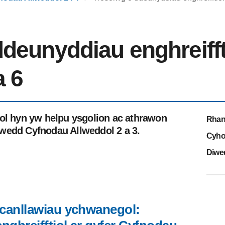
deunyddiau enghreiffti
a 6
iol hyn yw helpu ysgolion ac athrawon
Rhan
wedd Cyfnodau Allweddol 2 a 3.
Cyho
Diwe
 canllawiau ychwanegol: