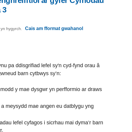
nghreifftiol ar gyfer Cyfnodau
 3
Cais am fformat gwahanol
on yn hygyrch.
u pa ddisgrifiad lefel sy'n cyd-fynd orau â
wneud barn cytbwys sy’n:
y modd y mae dysgwr yn perfformio ar draws
u a meysydd mae angen eu datblygu yng
fiadau lefel cyfagos i sicrhau mai dyma’r barn
r.