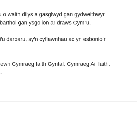
u o waith dilys a gasglwyd gan gydweithwyr
nbarthol gan ysgolion ar draws Cymru.
u darparu, sy'n cyfiawnhau ac yn esbonio’r
ewn Cymraeg Iaith Gyntaf, Cymraeg Ail Iaith,
.