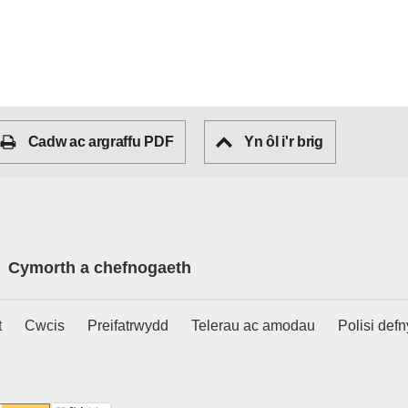
Cadw ac argraffu PDF
Yn ôl i'r brig
Cymorth a chefnogaeth
t
Cwcis
Preifatrwydd
Telerau ac amodau
Polisi def