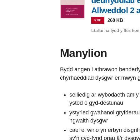
deunyddiau e
Allweddol 2 a
268 KB
PDF
Efallai na fydd y ffeil h
Manylion
Bydd angen i athrawon benderfyn
chyrhaeddiad dysgwr er mwyn g
seiliedig ar wybodaeth am 
ystod o gyd-destunau
ystyried gwahanol gryfdera
ngwaith dysgwr
cael ei wirio yn erbyn disgri
sy’n cyd-fynd orau â’r dysgw