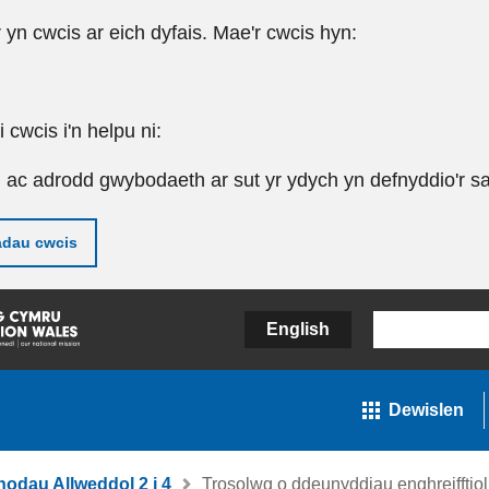
r yn cwcis ar eich dyfais. Mae'r cwcis hyn:
cwcis i'n helpu ni:
u ac adrodd gwybodaeth ar sut yr ydych yn defnyddio'r sa
adau cwcis
English
Dewislen
nodau Allweddol 2 i 4
Trosolwg o ddeunyddiau enghreifftiol 