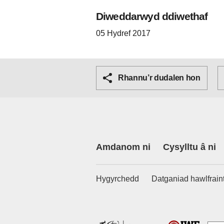
Diweddarwyd ddiwethaf
05 Hydref 2017
Rhannu’r dudalen hon
Amdanom ni
Cysylltu â ni
Hygyrchedd
Datganiad hawlfrain