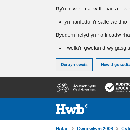
Ry'n ni wedi cadw ffeiliau a elwi
yn hanfodol i'r safle weithio
Byddem hefyd yn hoffi cadw rhai 
i wella'n gwefan drwy gasgl
Derbyn cwcis
Newid gosodi
Neidio
i'r
prif
gynnwy
Hafan
Cwricwlwm 2008
Cyf