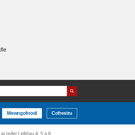
fle
Mewngofnodi
Cofrestru
ar gyfer Lefelau 4, 5 a 6