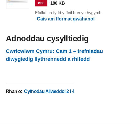
180 KB
PDF
Efallai na fydd y ffeil hon yn hygyrch.
Cais am fformat gwahanol
Adnoddau cysylltiedig
Cwricwlwm Cymru: Cam 1 – trefniadau
diwygiedig llythrennedd a rhifedd
Rhan o
:
Cyfnodau Allweddol 2 i 4