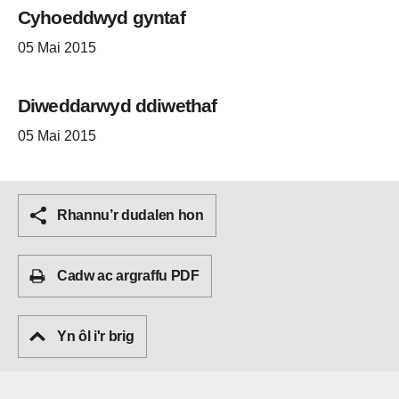
Cyhoeddwyd gyntaf
05 Mai 2015
Diweddarwyd ddiwethaf
05 Mai 2015
Rhannu’r dudalen hon
Cadw ac argraffu PDF
Yn ôl i'r brig