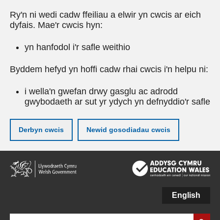
Ry'n ni wedi cadw ffeiliau a elwir yn cwcis ar eich
dyfais. Mae'r cwcis hyn:
yn hanfodol i'r safle weithio
Byddem hefyd yn hoffi cadw rhai cwcis i'n helpu ni:
i wella'n gwefan drwy gasglu ac adrodd
gwybodaeth ar sut yr ydych yn defnyddio'r safle
Derbyn cwcis
Newid gosodiadau cwcis
Neidio
i'r
prif
gynnwy
English