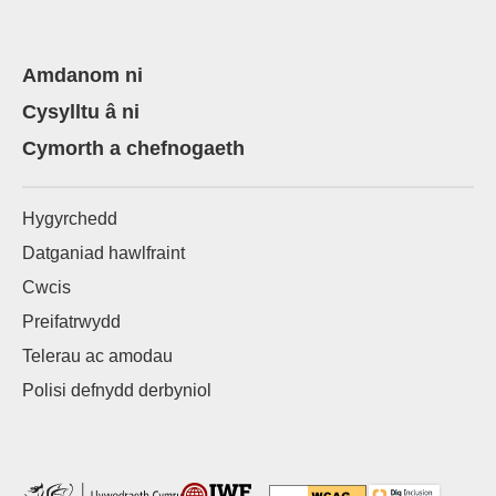
Amdanom ni
Cysylltu â ni
Cymorth a chefnogaeth
Hygyrchedd
Datganiad hawlfraint
Cwcis
Preifatrwydd
Telerau ac amodau
Polisi defnydd derbyniol