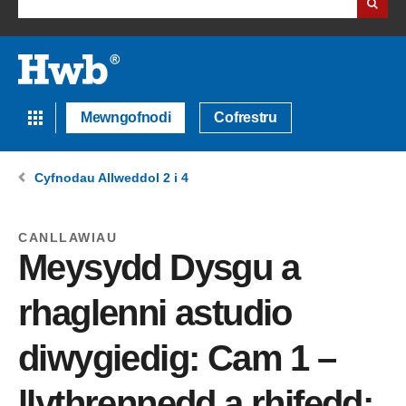
Mewngofnodi
Cofrestru
Cyfnodau Allweddol 2 i 4
CANLLAWIAU
Meysydd Dysgu a
rhaglenni astudio
diwygiedig: Cam 1 –
llythrennedd a rhifedd: