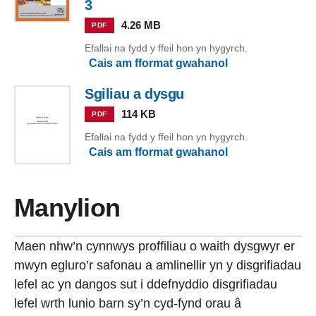
3
4.26 MB
PDF
Efallai na fydd y ffeil hon yn hygyrch.
Cais am fformat gwahanol
Sgiliau a dysgu
114 KB
PDF
Efallai na fydd y ffeil hon yn hygyrch.
Cais am fformat gwahanol
Manylion
Maen nhw’n cynnwys proffiliau o waith dysgwyr er
mwyn egluro’r safonau a amlinellir yn y disgrifiadau
lefel ac yn dangos sut i ddefnyddio disgrifiadau
lefel wrth lunio barn sy’n cyd-fynd orau â