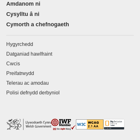
Amdanom ni
Cysylltu â ni
Cymorth a chefnogaeth
Hygyrchedd
Datganiad hawlfraint
Cwcis
Preifatrwydd
Telerau ac amodau
Polisi defnydd derbyniol