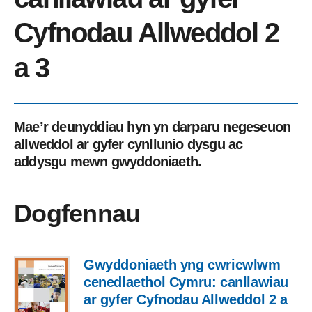
Cyfnodau Allweddol 2
a 3
Mae’r deunyddiau hyn yn darparu negeseuon
allweddol ar gyfer cynllunio dysgu ac
addysgu mewn gwyddoniaeth.
Dogfennau
Gwyddoniaeth yng cwricwlwm
cenedlaethol Cymru: canllawiau
ar gyfer Cyfnodau Allweddol 2 a