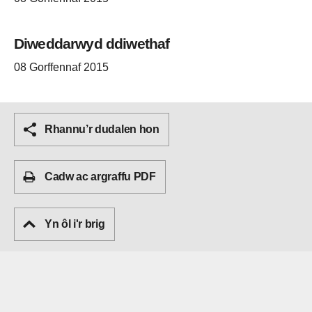
Diweddarwyd ddiwethaf
08 Gorffennaf 2015
Rhannu’r dudalen hon
Cadw ac argraffu PDF
Yn ôl i'r brig