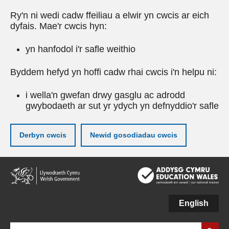
Ry'n ni wedi cadw ffeiliau a elwir yn cwcis ar eich
dyfais. Mae'r cwcis hyn:
yn hanfodol i'r safle weithio
Byddem hefyd yn hoffi cadw rhai cwcis i'n helpu ni:
i wella'n gwefan drwy gasglu ac adrodd
gwybodaeth ar sut yr ydych yn defnyddio'r safle
Derbyn cwcis
Newid gosodiadau cwcis
Neidio
i'r
prif
gynnwy
English