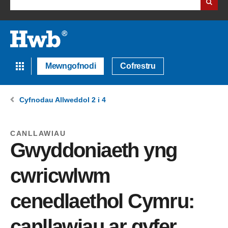
Mewngofnodi
Cofrestru
Cyfnodau Allweddol 2 i 4
CANLLAWIAU
Gwyddoniaeth yng
cwricwlwm
cenedlaethol Cymru:
canllawiau ar gyfer