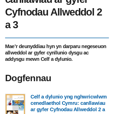
Cyfnodau Allweddol 2
a 3
Mae’r deunyddiau hyn yn darparu negeseuon
allweddol ar gyfer cynllunio dysgu ac
addysgu mewn Celf a dylunio.
Dogfennau
Celf a dylunio yng nghwricwlwm
cenedlaethol Cymru: canllawiau
ar gyfer Cyfnodau Allweddol 2 a