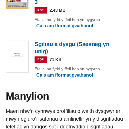
3
2.43 MB
PDF
Efallai na fydd y ffeil hon yn hygyrch.
Cais am fformat gwahanol
Sgiliau a dysgu (Saesneg yn
unig)
71 KB
PDF
Efallai na fydd y ffeil hon yn hygyrch.
Cais am fformat gwahanol
Manylion
Maen nhw’n cynnwys proffiliau o waith dysgwyr er
mwyn egluro’r safonau a amlinellir yn y disgrifiadau
lefel ac yn dangos sut i ddefnyddio disgrifiadau