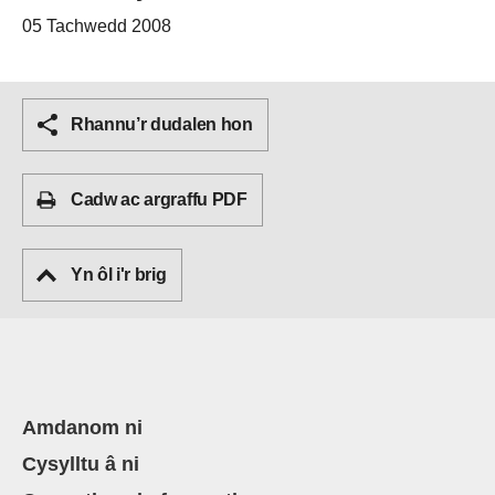
05 Tachwedd 2008
Rhannu’r dudalen hon
Cadw ac argraffu PDF
Yn ôl i'r brig
Amdanom ni
Cysylltu â ni