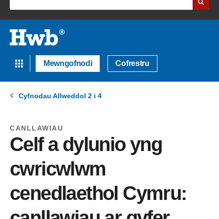
Mewngofnodi
Cofrestru
Cyfnodau Allweddol 2 i 4
CANLLAWIAU
Celf a dylunio yng
cwricwlwm
cenedlaethol Cymru:
canllawiau ar gyfer