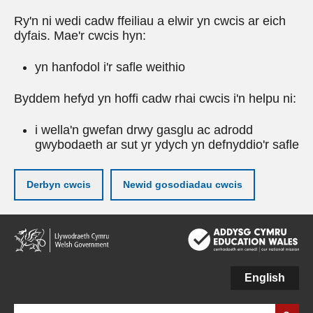
Ry'n ni wedi cadw ffeiliau a elwir yn cwcis ar eich
dyfais. Mae'r cwcis hyn:
yn hanfodol i'r safle weithio
Byddem hefyd yn hoffi cadw rhai cwcis i'n helpu ni:
i wella'n gwefan drwy gasglu ac adrodd
gwybodaeth ar sut yr ydych yn defnyddio'r safle
Derbyn cwcis
Newid gosodiadau cwcis
Neidio
i'r
prif
gynnwy
English