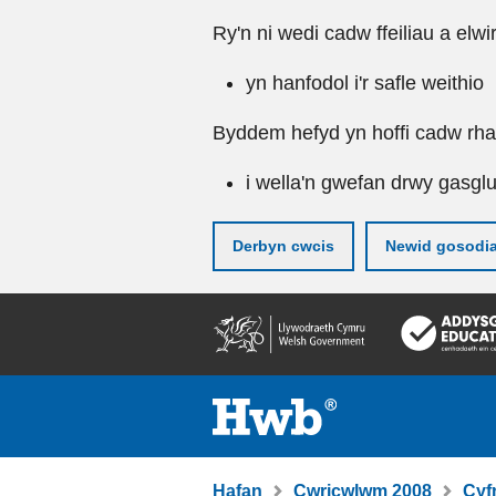
Ry'n ni wedi cadw ffeiliau a elwi
yn hanfodol i'r safle weithio
Byddem hefyd yn hoffi cadw rhai 
i wella'n gwefan drwy gasgl
Derbyn cwcis
Newid gosodi
Neidio
i'r
prif
gynnwy
Hafan
Cwricwlwm 2008
Cyf