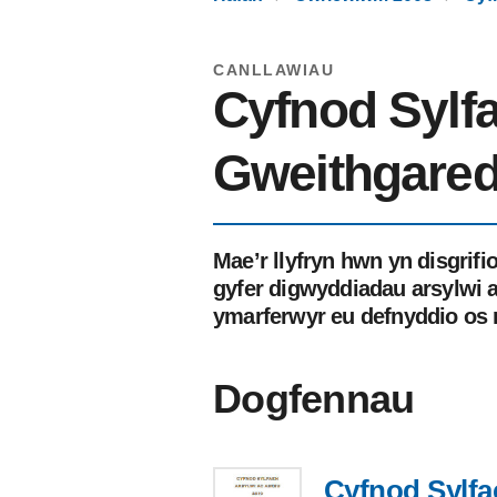
CANLLAWIAU
Cyfnod Sylfa
Gweithgare
Mae’r llyfryn hwn yn disgrif
gyfer digwyddiadau arsylwi a
ymarferwyr eu defnyddio os
Dogfennau
Cyfnod Sylfae