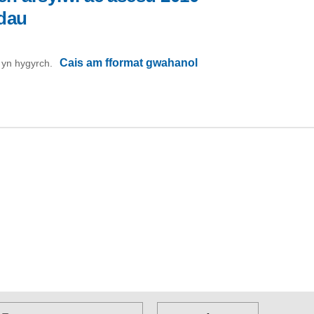
dau
Cais am fformat gwahanol
on yn hygyrch.