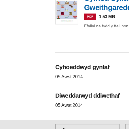
Gweithgared
1.53 MB
PDF
Efallai na fydd y ffeil h
Cyhoeddwyd gyntaf
05 Awst 2014
Diweddarwyd ddiwethaf
05 Awst 2014