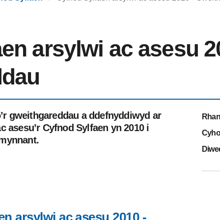
en arsylwi ac asesu 2
ddau
io’r gweithgareddau a ddefnyddiwyd ar
Rhan
c asesu’r Cyfnod Sylfaen yn 2010 i
Cyho
 mynnant.
Diwe
n arsylwi ac asesu 2010 -