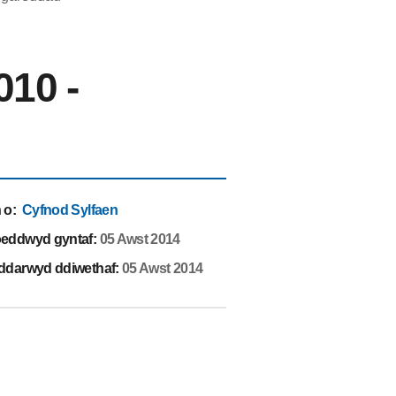
010 -
 o
:
Cyfnod Sylfaen
eddwyd gyntaf:
05 Awst 2014
ddarwyd ddiwethaf:
05 Awst 2014