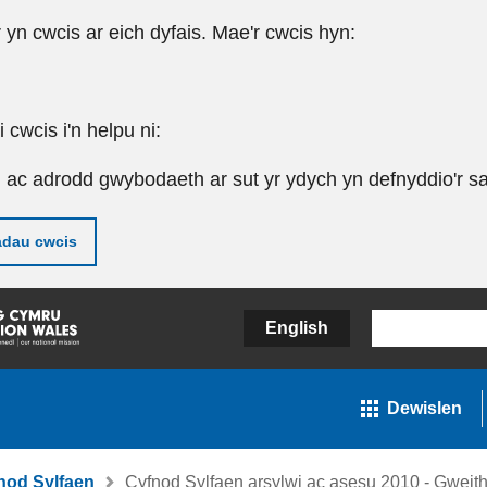
r yn cwcis ar eich dyfais. Mae'r cwcis hyn:
cwcis i'n helpu ni:
u ac adrodd gwybodaeth ar sut yr ydych yn defnyddio'r sa
adau cwcis
English
Dewislen
nod Sylfaen
Cyfnod Sylfaen arsylwi ac asesu 2010 - Gwei