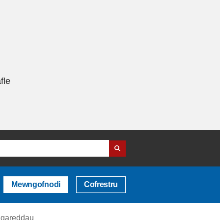
fle
Mewngofnodi
Cofrestru
thgareddau