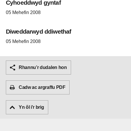
Cyhoeddwyd gyntaf
05 Mehefin 2008
Diweddarwyd ddiwethaf
05 Mehefin 2008
Rhannu’r dudalen hon
Cadw ac argraffu PDF
Yn ôl i'r brig