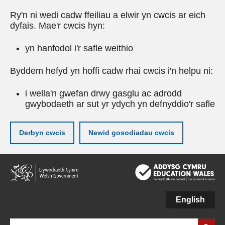
Ry'n ni wedi cadw ffeiliau a elwir yn cwcis ar eich
dyfais. Mae'r cwcis hyn:
yn hanfodol i'r safle weithio
Byddem hefyd yn hoffi cadw rhai cwcis i'n helpu ni:
i wella'n gwefan drwy gasglu ac adrodd
gwybodaeth ar sut yr ydych yn defnyddio'r safle
Derbyn cwcis
Newid gosodiadau cwcis
Neidio
i'r
prif
gynnwy
English