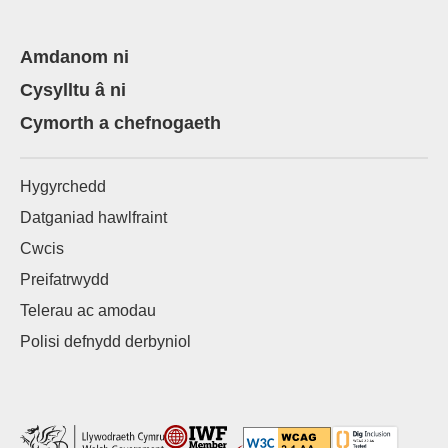
Amdanom ni
Cysylltu â ni
Cymorth a chefnogaeth
Hygyrchedd
Datganiad hawlfraint
Cwcis
Preifatrwydd
Telerau ac amodau
Polisi defnydd derbyniol