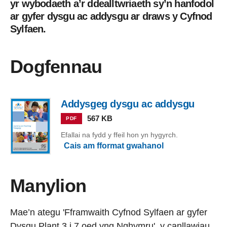
yr wybodaeth a’r ddealltwriaeth sy’n hanfodol
ar gyfer dysgu ac addysgu ar draws y Cyfnod
Sylfaen.
Dogfennau
Addysgeg dysgu ac addysgu
567 KB
PDF
Efallai na fydd y ffeil hon yn hygyrch.
Cais am fformat gwahanol
Manylion
Mae’n ategu 'Fframwaith Cyfnod Sylfaen ar gyfer
Dysgu Plant 3 i 7 oed yng Nghymru', y canllawiau