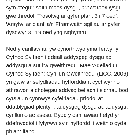
sy’n ategu’r saith maes dysgu, 'Chwarae/Dysgu
gweithredol: Trosolwg ar gyfer plant 3 i 7 oed',
'Arsylwi ar blant' a’r 'Fframwaith sgiliau ar gyfer
dysgwyr 3 i 19 oed yng Nghymru'.
Nod y canllawiau yw cynorthwyo ymarferwyr y
Cyfnod Sylfaen i ddeall addysgeg dysgu ac
addysgu a sut i’w gweithredu. Mae 'Adeiladu’r
Cyfnod Sylfaen; Cynllun Gweithredu' (LlCC, 2006)
yn galw ar sefydliadau hyfforddiant cychwynnol
athrawon a cholegau addysg bellach i sicrhau bod
cyrsiau’n cynnwys cyfeiriadau priodol at
ddatblygiad plentyn, addysgeg dysgu ac addysgu,
cynllunio ac asesu. Bydd y canllawiau hefyd yn
ddefnyddiol i fyfyrwyr sy’n hyfforddi i weithio gyda
phlant ifanc.