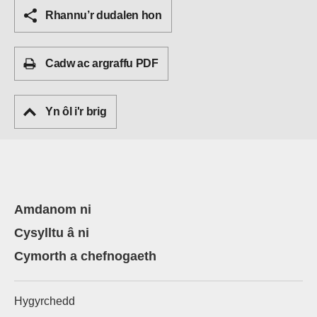
Rhannu’r dudalen hon
Cadw ac argraffu PDF
Yn ôl i'r brig
Amdanom ni
Cysylltu â ni
Cymorth a chefnogaeth
Hygyrchedd