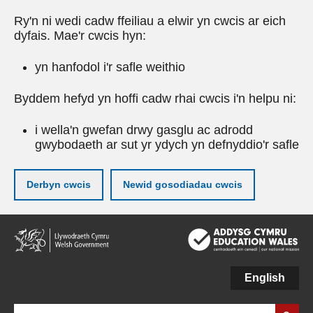
Ry'n ni wedi cadw ffeiliau a elwir yn cwcis ar eich
dyfais. Mae'r cwcis hyn:
yn hanfodol i'r safle weithio
Byddem hefyd yn hoffi cadw rhai cwcis i'n helpu ni:
i wella'n gwefan drwy gasglu ac adrodd
gwybodaeth ar sut yr ydych yn defnyddio'r safle
Derbyn cwcis
Newid gosodiadau cwcis
Neidio
i'r
prif
gynnwy
English