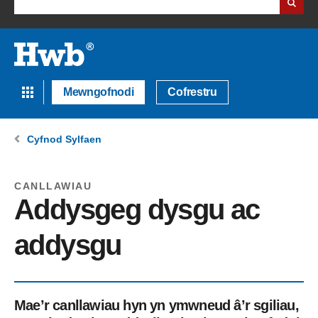
Mewngofnodi
Cofrestru
Cyfnod Sylfaen
CANLLAWIAU
Addysgeg dysgu ac
addysgu
Mae’r canllawiau hyn yn ymwneud â’r sgiliau,