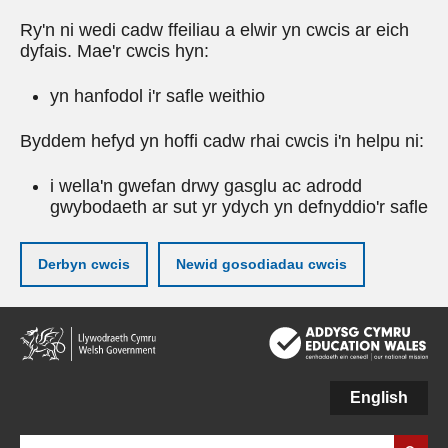
Ry'n ni wedi cadw ffeiliau a elwir yn cwcis ar eich
dyfais. Mae'r cwcis hyn:
yn hanfodol i'r safle weithio
Byddem hefyd yn hoffi cadw rhai cwcis i'n helpu ni:
i wella'n gwefan drwy gasglu ac adrodd
gwybodaeth ar sut yr ydych yn defnyddio'r safle
Derbyn cwcis
Newid gosodiadau cwcis
Neidio
i'r
prif
gynnwy
English