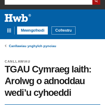
Mewngofnodi
Cofrestru
Canllawiau ynghylch pynciau
CANLLAWIAU
TGAU Cymraeg Iaith:
Arolwg o adnoddau
wedi’u cyhoeddi