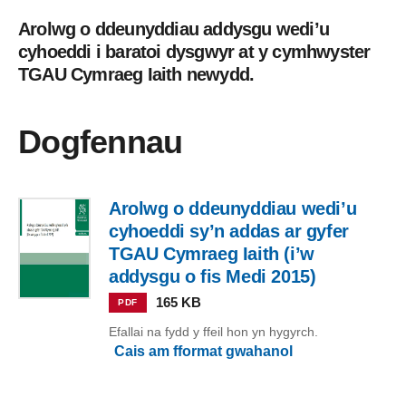
Arolwg o ddeunyddiau addysgu wedi’u
cyhoeddi i baratoi dysgwyr at y cymhwyster
TGAU Cymraeg Iaith newydd.
Dogfennau
Arolwg o ddeunyddiau wedi’u
cyhoeddi sy’n addas ar gyfer
TGAU Cymraeg Iaith (i’w
addysgu o fis Medi 2015)
165 KB
PDF
Efallai na fydd y ffeil hon yn hygyrch.
Cais am fformat gwahanol