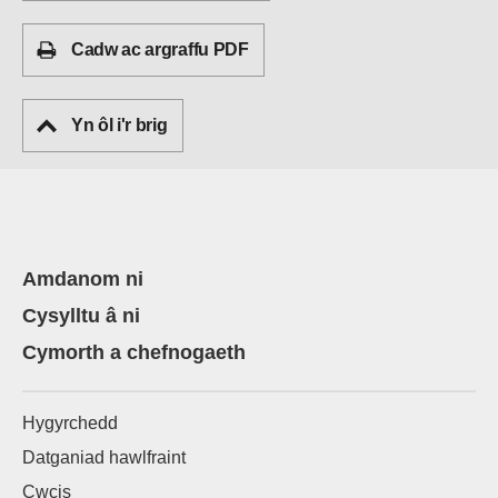
Cadw ac argraffu PDF
Yn ôl i'r brig
Amdanom ni
Cysylltu â ni
Cymorth a chefnogaeth
Hygyrchedd
Datganiad hawlfraint
Cwcis