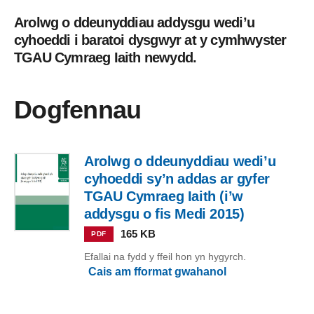
Arolwg o ddeunyddiau addysgu wedi’u
cyhoeddi i baratoi dysgwyr at y cymhwyster
TGAU Cymraeg Iaith newydd.
Dogfennau
Arolwg o ddeunyddiau wedi’u
cyhoeddi sy’n addas ar gyfer
TGAU Cymraeg Iaith (i’w
addysgu o fis Medi 2015)
165 KB
PDF
Efallai na fydd y ffeil hon yn hygyrch.
Cais am fformat gwahanol