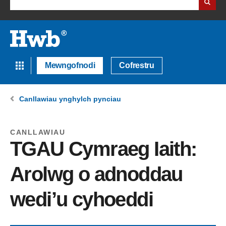
Mewngofnodi
Cofrestru
Canllawiau ynghylch pynciau
CANLLAWIAU
TGAU Cymraeg Iaith:
Arolwg o adnoddau
wedi’u cyhoeddi