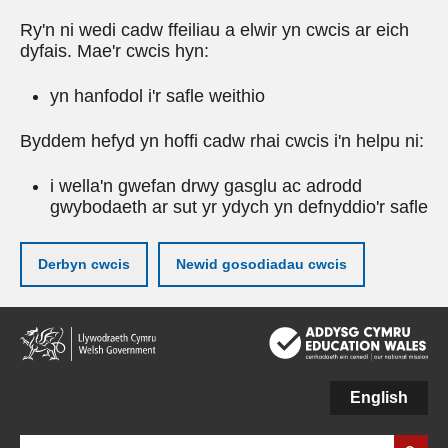
Ry'n ni wedi cadw ffeiliau a elwir yn cwcis ar eich
dyfais. Mae'r cwcis hyn:
yn hanfodol i'r safle weithio
Byddem hefyd yn hoffi cadw rhai cwcis i'n helpu ni:
i wella'n gwefan drwy gasglu ac adrodd
gwybodaeth ar sut yr ydych yn defnyddio'r safle
Derbyn cwcis
Newid gosodiadau cwcis
Neidio
i'r
prif
gynnwy
English