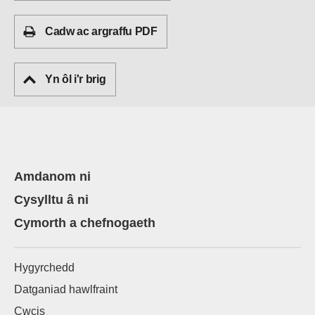
Cadw ac argraffu PDF
Yn ôl i'r brig
Amdanom ni
Cysylltu â ni
Cymorth a chefnogaeth
Hygyrchedd
Datganiad hawlfraint
Cwcis