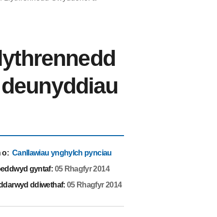
lythrennedd
 deunyddiau
 o
:
Canllawiau ynghylch pynciau
eddwyd gyntaf:
05 Rhagfyr 2014
ddarwyd ddiwethaf:
05 Rhagfyr 2014