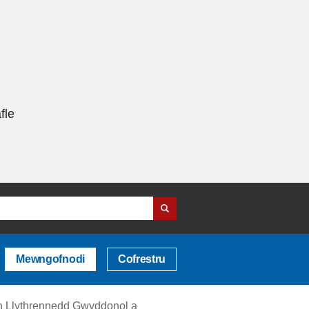
fle
Mewngofnodi
Cofrestru
n Llythrennedd Gwyddonol a