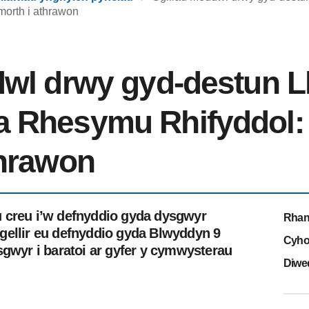
orth i athrawon
dwl drwy gyd-destun L
 Rhesymu Rhifyddol:
thrawon
 creu i’w defnyddio gyda dysgwyr
Rhan
gellir eu defnyddio gyda Blwyddyn 9
Cyho
sgwyr i baratoi ar gyfer y cymwysterau
Diwe