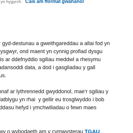
Cais am fformat gwahanol
on yn hygyrch.
r gyd-destunau a gweithgareddau a allai fod yn
dysgwyr, ond maent yn cynnig profiad dysgu
is ar ddefnyddio sgiliau meddwl a rhesymu
adansoddi data, a dod i gasgliadau y gall
us.
naf ar lythrennedd gwyddonol, mae’r sgiliau y
tblygu yn rhai y gellir eu trosglwyddo i bob
haddasu hefyd i ymchwiliadau o fewn maes
wy o wybodaeth am y cymwysterau
TGAU