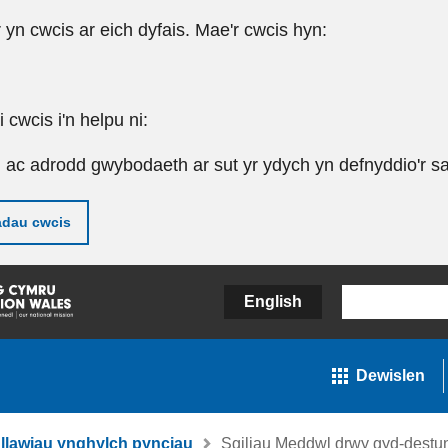
r yn cwcis ar eich dyfais. Mae'r cwcis hyn:
cwcis i'n helpu ni:
u ac adrodd gwybodaeth ar sut yr ydych yn defnyddio'r sa
adau cwcis
English
Dewislen
llawiau ynghylch pynciau
Sgiliau Meddwl drwy gyd-destu