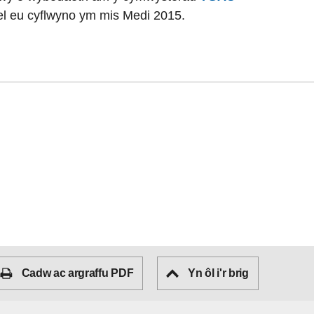
ael eu cyflwyno ym mis Medi 2015.
Cadw ac argraffu PDF
Yn ôl i'r brig