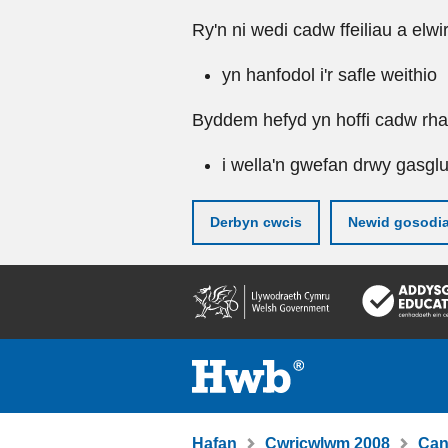
Ry'n ni wedi cadw ffeiliau a elwi
yn hanfodol i'r safle weithio
Byddem hefyd yn hoffi cadw rhai 
i wella'n gwefan drwy gasgl
Derbyn cwcis
Newid gosodi
Neidio
i'r
prif
gynnwy
Hafan
Cwricwlwm 2008
Can