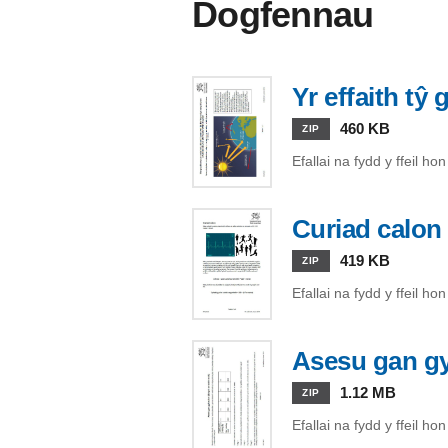
Dogfennau
Yr effaith tŷ
460 KB
ZIP
Efallai na fydd y ffeil h
Curiad calon
419 KB
ZIP
Efallai na fydd y ffeil h
Asesu gan g
1.12 MB
ZIP
Efallai na fydd y ffeil h