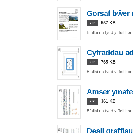
Gorsaf bŵer 
557 KB
ZIP
Efallai na fydd y ffeil h
Cyfraddau a
765 KB
ZIP
Efallai na fydd y ffeil h
Amser ymat
361 KB
ZIP
Efallai na fydd y ffeil h
Deall graffiau