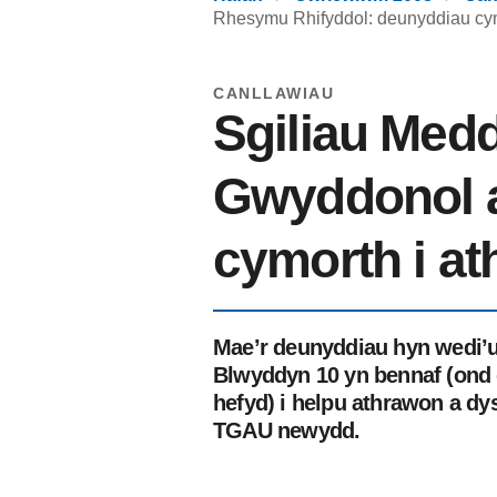
Rhesymu Rhifyddol: deunyddiau cym
CANLLAWIAU
Sgiliau Med
Gwyddonol a
cymorth i a
Mae’r deunyddiau hyn wedi’u
Blwyddyn 10 yn bennaf (ond 
hefyd) i helpu athrawon a dy
TGAU newydd.