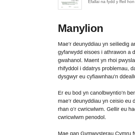
Efallai na fydd y ffeil h
Manylion
Mae’r deunyddiau yn seiliedig a
gyfarwydd eisoes i athrawon a 
gwahanol. Maent yn rhoi pwysla
rhifyddol i ddatrys problemau, d
dysgwyr eu cyfiawnhau’n ddeall
Er eu bod yn canolbwyntio’n ben
mae’r deunyddiau yn ceisio eu da
rhan o’r cwricwlwm. Gellir eu 
cwricwlwm penodol.
Mae gan Gymwysterau Cymru f