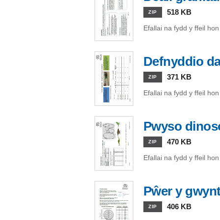
518 KB
ZIP
Efallai na fydd y ffeil h
Defnyddio da
371 KB
ZIP
Efallai na fydd y ffeil h
Pwyso dinoso
470 KB
ZIP
Efallai na fydd y ffeil h
Pŵer y gwyn
406 KB
ZIP