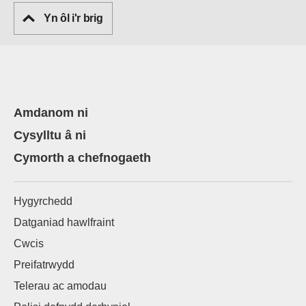
Yn ôl i'r brig
Amdanom ni
Cysylltu â ni
Cymorth a chefnogaeth
Hygyrchedd
Datganiad hawlfraint
Cwcis
Preifatrwydd
Telerau ac amodau