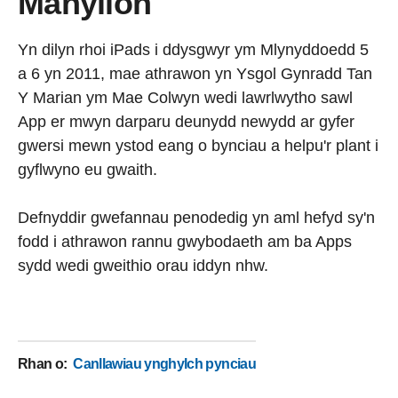
Manylion
Yn dilyn rhoi iPads i ddysgwyr ym Mlynyddoedd 5
a 6 yn 2011, mae athrawon yn Ysgol Gynradd Tan
Y Marian ym Mae Colwyn wedi lawrlwytho sawl
App er mwyn darparu deunydd newydd ar gyfer
gwersi mewn ystod eang o bynciau a helpu'r plant i
gyflwyno eu gwaith.
Defnyddir gwefannau penodedig yn aml hefyd sy'n
fodd i athrawon rannu gwybodaeth am ba Apps
sydd wedi gweithio orau iddyn nhw.
Rhan o
:
Canllawiau ynghylch pynciau