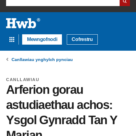
Mewngofnodi
Cofrestru
Canllawiau ynghylch pynciau
CANLLAWIAU
Arferion gorau
astudiaethau achos:
Ysgol Gynradd Tan Y
Marian