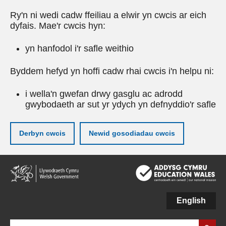
Ry'n ni wedi cadw ffeiliau a elwir yn cwcis ar eich
dyfais. Mae'r cwcis hyn:
yn hanfodol i'r safle weithio
Byddem hefyd yn hoffi cadw rhai cwcis i'n helpu ni:
i wella'n gwefan drwy gasglu ac adrodd
gwybodaeth ar sut yr ydych yn defnyddio'r safle
Derbyn cwcis
Newid gosodiadau cwcis
Neidio
i'r
prif
gynnwy
English