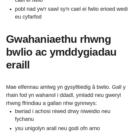
pobl nad yw'r sawl sy'n cael ei fwlio erioed wedi
eu cyfarfod
Gwahaniaethu rhwng
bwlio ac ymddygiadau
eraill
Mae elfennau amlwg yn gysylltiedig â bwlio. Gall y
rhain fod yn wahanol i ddadl, ymladd neu gweryl
rhwng ffrindiau a gallan nhw gynnwys:
bwriad i achosi niwed
drwy niweidio neu
fychanu
ysu unigolyn arall neu godi ofn arno