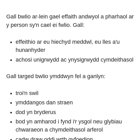
Gall bwlio ar-lein gael effaith andwyol a pharhaol ar
y person sy'n cael ei fwlio. Gall:
effeithio ar eu hiechyd meddwl, eu lles a'u
hunanhyder
achosi unigrwydd ac ynysigrwydd cymdeithasol
Gall targed bwlio ymddwyn fel a ganlyn:
troi'n swil
ymddangos dan straen
dod yn bryderus
bod yn amharod i fynd i'r ysgol neu glybiau
chwaraeon a chymdeithasol arferol
cadw draw oddi wrth gyfoedion