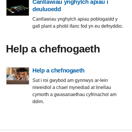
Canllawiau ynghylch apiau i
deuluoedd
Canllawiau ynghylch apiau poblogaidd y
gall plant a phobl ifanc fod yn eu defnyddio.
Help a chefnogaeth
Help a chefnogaeth
Sut i roi gwybod am gynnwys ar-lein
niweidiol a chael mynediad at linellau
cymorth a gwasanaethau cyfrinachol am
ddim.