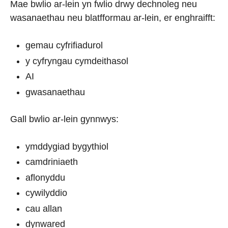
Mae bwlio ar-lein yn fwlio drwy dechnoleg neu
wasanaethau neu blatfformau ar-lein, er enghraifft:
gemau cyfrifiadurol
y cyfryngau cymdeithasol
AI
gwasanaethau
Gall bwlio ar-lein gynnwys:
ymddygiad bygythiol
camdriniaeth
aflonyddu
cywilyddio
cau allan
dynwared