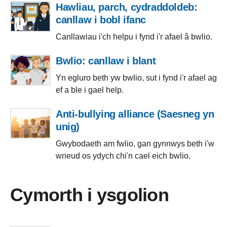
Hawliau, parch, cydraddoldeb:
canllaw i bobl ifanc
Canllawiau i'ch helpu i fynd i'r afael â bwlio.
Bwlio: canllaw i blant
Yn egluro beth yw bwlio, sut i fynd i'r afael ag
ef a ble i gael help.
Anti-bullying alliance (Saesneg yn
unig)
Gwybodaeth am fwlio, gan gynnwys beth i'w
wneud os ydych chi'n cael eich bwlio.
Cymorth i ysgolion