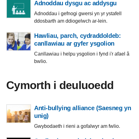
Adnoddau dysgu ac addysgu
Adnoddau i gefnogi gwersi yn yr ystafell
ddosbarth am ddiogelwch ar-lein.
Hawliau, parch, cydraddoldeb:
canllawiau ar gyfer ysgolion
Canllawiau i helpu ysgolion i fynd i'r afael â
bwlio.
Cymorth i deuluoedd
Anti-bullying alliance (Saesneg yn
unig)
Gwybodaeth i rieni a gofalwyr am fwlio.