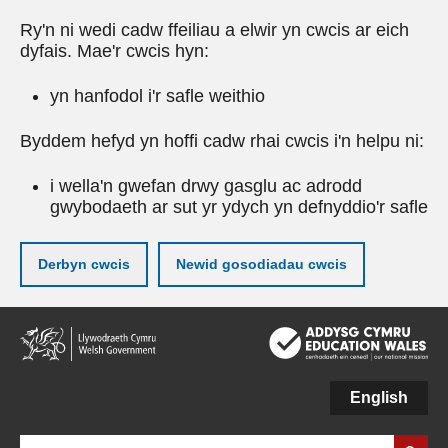
Ry'n ni wedi cadw ffeiliau a elwir yn cwcis ar eich
dyfais. Mae'r cwcis hyn:
yn hanfodol i'r safle weithio
Byddem hefyd yn hoffi cadw rhai cwcis i'n helpu ni:
i wella'n gwefan drwy gasglu ac adrodd
gwybodaeth ar sut yr ydych yn defnyddio'r safle
Derbyn cwcis
Newid gosodiadau cwcis
Neidio
i'r
prif
gynnwy
English