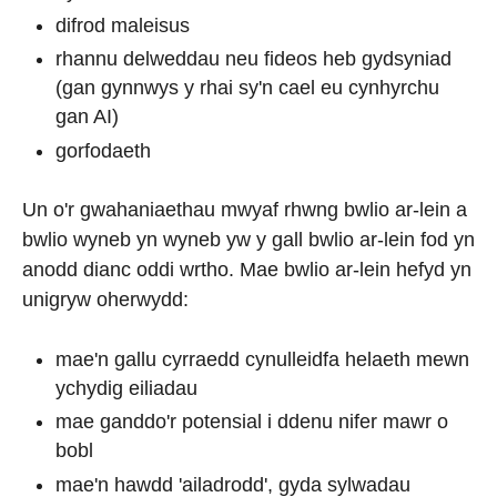
difrod maleisus
rhannu delweddau neu fideos heb gydsyniad
(gan gynnwys y rhai sy'n cael eu cynhyrchu
gan AI)
gorfodaeth
Un o'r gwahaniaethau mwyaf rhwng bwlio ar-lein a
bwlio wyneb yn wyneb yw y gall bwlio ar-lein fod yn
anodd dianc oddi wrtho. Mae bwlio ar-lein hefyd yn
unigryw oherwydd:
mae'n gallu cyrraedd cynulleidfa helaeth mewn
ychydig eiliadau
mae ganddo'r potensial i ddenu nifer mawr o
bobl
mae'n hawdd 'ailadrodd', gyda sylwadau