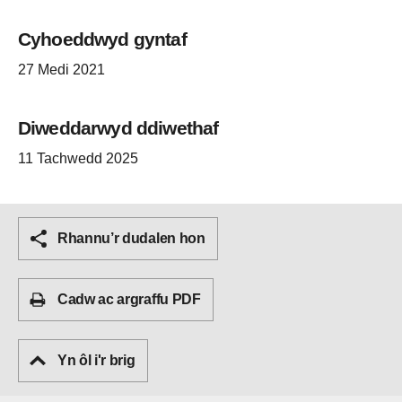
Cyhoeddwyd gyntaf
27 Medi 2021
Diweddarwyd ddiwethaf
11 Tachwedd 2025
Rhannu’r dudalen hon
Cadw ac argraffu PDF
Yn ôl i'r brig