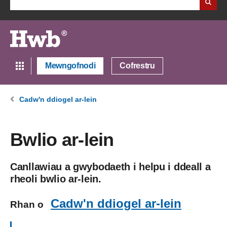
Mewngofnodi
Cofrestru
Cadw'n ddiogel ar-lein
Bwlio ar-lein
Canllawiau a gwybodaeth i helpu i ddeall a
rheoli bwlio ar-lein.
Cadw'n ddiogel ar-lein
Rhan o