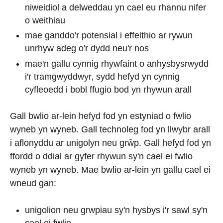
niweidiol a delweddau yn cael eu rhannu nifer
o weithiau
mae ganddo'r potensial i effeithio ar rywun
unrhyw adeg o'r dydd neu'r nos
mae'n gallu cynnig rhywfaint o anhysbysrwydd
i'r tramgwyddwyr, sydd hefyd yn cynnig
cyfleoedd i bobl ffugio bod yn rhywun arall
Gall bwlio ar-lein hefyd fod yn estyniad o fwlio
wyneb yn wyneb. Gall technoleg fod yn llwybr arall
i aflonyddu ar unigolyn neu grŵp. Gall hefyd fod yn
ffordd o ddial ar gyfer rhywun sy'n cael ei fwlio
wyneb yn wyneb. Mae bwlio ar-lein yn gallu cael ei
wneud gan:
unigolion neu grwpiau sy'n hysbys i'r sawl sy'n
cael ei fwlio