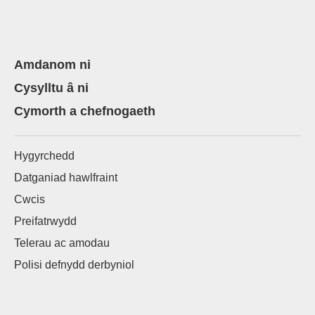
Amdanom ni
Cysylltu â ni
Cymorth a chefnogaeth
Hygyrchedd
Datganiad hawlfraint
Cwcis
Preifatrwydd
Telerau ac amodau
Polisi defnydd derbyniol