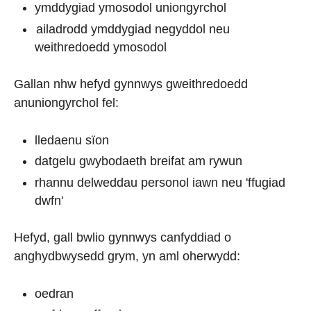
ymddygiad ymosodol uniongyrchol
ailadrodd ymddygiad negyddol neu
weithredoedd ymosodol
Gallan nhw hefyd gynnwys gweithredoedd
anuniongyrchol fel:
lledaenu sïon
datgelu gwybodaeth breifat am rywun
rhannu delweddau personol iawn neu 'ffugiad
dwfn'
Hefyd, gall bwlio gynnwys canfyddiad o
anghydbwysedd grym, yn aml oherwydd:
oedran