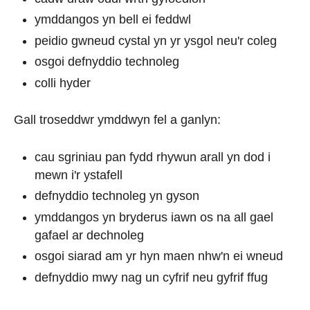
ymddangos yn bell ei feddwl
peidio gwneud cystal yn yr ysgol neu'r coleg
osgoi defnyddio technoleg
colli hyder
Gall troseddwr ymddwyn fel a ganlyn:
cau sgriniau pan fydd rhywun arall yn dod i
mewn i'r ystafell
defnyddio technoleg yn gyson
ymddangos yn bryderus iawn os na all gael
gafael ar dechnoleg
osgoi siarad am yr hyn maen nhw'n ei wneud
defnyddio mwy nag un cyfrif neu gyfrif ffug