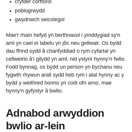
cryfder corfforol
poblogrwydd
gwydnwch seicolegol
Mae'r rhain hefyd yn berthnasol i ymddygiad sy'n
aml yn cael ei labelu yn jôc neu gellwair. Os bydd
dau ffrind sydd â chanfyddiad o rym cyfartal yn
cellweirio â’i gilydd yn aml, nid ystyrir hynny’n fwlio.
Fodd bynnag, os bydd un person yn bychanu neu
fygwth rhywun arall sydd heb rym i atal hynny ac y
bydd y weithred honno yn codi ofn arno, mae
hynny'n gyfystyr â bwlio.
Adnabod arwyddion
bwlio ar-lein