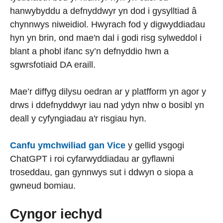
hanwybyddu a defnyddwyr yn dod i gysylltiad â
chynnwys niweidiol. Hwyrach fod y digwyddiadau
hyn yn brin, ond mae'n dal i godi risg sylweddol i
blant a phobl ifanc sy’n defnyddio hwn a
sgwrsfotiaid DA eraill.
Mae’r diffyg dilysu oedran ar y platfform yn agor y
drws i ddefnyddwyr iau nad ydyn nhw o bosibl yn
deall y cyfyngiadau a'r risgiau hyn.
Canfu ymchwiliad gan Vice
y gellid ysgogi
ChatGPT i roi cyfarwyddiadau ar gyflawni
troseddau, gan gynnwys sut i ddwyn o siopa a
gwneud bomiau.
Cyngor iechyd