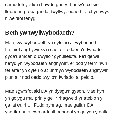
camddefnyddio'n hawdd gan y rhai sy'n ceisio
lledaenu propaganda, twyllwybodaeth, a chynnwys
niweidiol tebyg.
Beth yw twyllwybodaeth?
Mae twyllwybodaeth yn cyfeirio at wybodaeth
ffeithiol anghywir sy'n cael ei lledaenu'n fwriadol
gyda'r amcan o dwyllo'r gynulleidfa. Fe'i gelwir
hefyd yn 'wybodaeth anghywir', er bod y term hwn
fel arfer yn cyfeirio at unrhyw wybodaeth anghywir,
p'un ai'r nod oedd twyllo'n fwriadol ai peidio.
Mae sgwrsfotiaid DA yn dysgu'n gyson. Mae hyn
yn golygu mai prin y gellir rhagweld yr atebion y
gallai eu rhoi. Fodd bynnag, mae gallu'r DA i
ysgrifennu mewn arddull benodol yn golygu y gallai