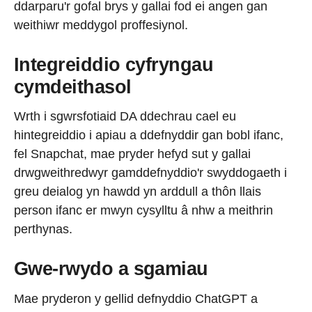
ddarparu'r gofal brys y gallai fod ei angen gan
weithiwr meddygol proffesiynol.
Integreiddio cyfryngau
cymdeithasol
Wrth i sgwrsfotiaid DA ddechrau cael eu
hintegreiddio i apiau a ddefnyddir gan bobl ifanc,
fel Snapchat, mae pryder hefyd sut y gallai
drwgweithredwyr gamddefnyddio'r swyddogaeth i
greu deialog yn hawdd yn arddull a thôn llais
person ifanc er mwyn cysylltu â nhw a meithrin
perthynas.
Gwe-rwydo a sgamiau
Mae pryderon y gellid defnyddio ChatGPT a