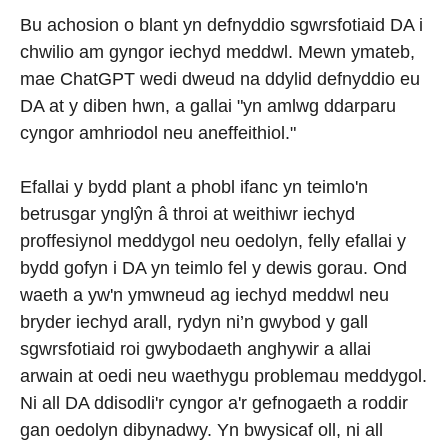
Bu achosion o blant yn defnyddio sgwrsfotiaid DA i
chwilio am gyngor iechyd meddwl. Mewn ymateb,
mae ChatGPT wedi dweud na ddylid defnyddio eu
DA at y diben hwn, a gallai "yn amlwg ddarparu
cyngor amhriodol neu aneffeithiol."
Efallai y bydd plant a phobl ifanc yn teimlo'n
betrusgar ynglŷn â throi at weithiwr iechyd
proffesiynol meddygol neu oedolyn, felly efallai y
bydd gofyn i DA yn teimlo fel y dewis gorau. Ond
waeth a yw'n ymwneud ag iechyd meddwl neu
bryder iechyd arall, rydyn ni’n gwybod y gall
sgwrsfotiaid roi gwybodaeth anghywir a allai
arwain at oedi neu waethygu problemau meddygol.
Ni all DA ddisodli'r cyngor a'r gefnogaeth a roddir
gan oedolyn dibynadwy. Yn bwysicaf oll, ni all