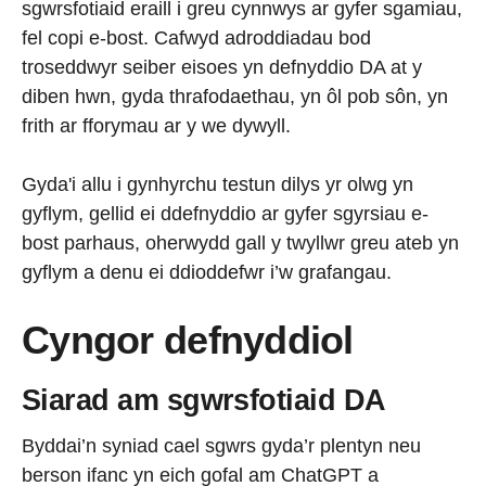
sgwrsfotiaid eraill i greu cynnwys ar gyfer sgamiau,
fel copi e-bost. Cafwyd adroddiadau bod
troseddwyr seiber eisoes yn defnyddio DA at y
diben hwn, gyda thrafodaethau, yn ôl pob sôn, yn
frith ar fforymau ar y we dywyll.
Gyda'i allu i gynhyrchu testun dilys yr olwg yn
gyflym, gellid ei ddefnyddio ar gyfer sgyrsiau e-
bost parhaus, oherwydd gall y twyllwr greu ateb yn
gyflym a denu ei ddioddefwr i’w grafangau.
Cyngor defnyddiol
Siarad am sgwrsfotiaid DA
Byddai’n syniad cael sgwrs gyda’r plentyn neu
berson ifanc yn eich gofal am ChatGPT a