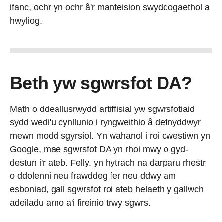
ifanc, ochr yn ochr â'r manteision swyddogaethol a
hwyliog.
Beth yw sgwrsfot DA?
Math o ddeallusrwydd artiffisial yw sgwrsfotiaid
sydd wedi'u cynllunio i ryngweithio â defnyddwyr
mewn modd sgyrsiol. Yn wahanol i roi cwestiwn yn
Google, mae sgwrsfot DA yn rhoi mwy o gyd-
destun i'r ateb. Felly, yn hytrach na darparu rhestr
o ddolenni neu frawddeg fer neu ddwy am
esboniad, gall sgwrsfot roi ateb helaeth y gallwch
adeiladu arno a'i fireinio trwy sgwrs.