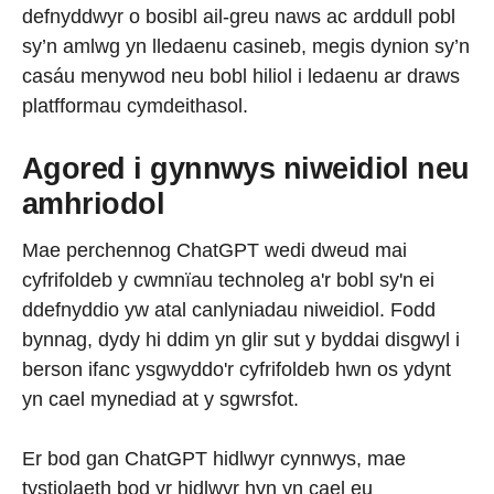
defnyddwyr o bosibl ail-greu naws ac arddull pobl
sy’n amlwg yn lledaenu casineb, megis dynion sy’n
casáu menywod neu bobl hiliol i ledaenu ar draws
platfformau cymdeithasol.
Agored i gynnwys niweidiol neu
amhriodol
Mae perchennog ChatGPT wedi dweud mai
cyfrifoldeb y cwmnïau technoleg a'r bobl sy'n ei
ddefnyddio yw atal canlyniadau niweidiol. Fodd
bynnag, dydy hi ddim yn glir sut y byddai disgwyl i
berson ifanc ysgwyddo'r cyfrifoldeb hwn os ydynt
yn cael mynediad at y sgwrsfot.
Er bod gan ChatGPT hidlwyr cynnwys, mae
tystiolaeth bod yr hidlwyr hyn yn cael eu