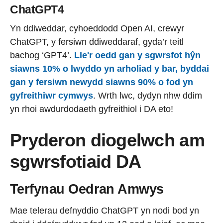
ChatGPT4
Yn ddiweddar, cyhoeddodd Open AI, crewyr
ChatGPT, y fersiwn ddiweddaraf, gyda’r teitl
bachog ‘GPT4’.
Lle'r oedd gan y sgwrsfot hŷn
siawns 10% o lwyddo yn arholiad y bar, byddai
gan y fersiwn newydd siawns 90% o fod yn
gyfreithiwr cymwys
. Wrth lwc, dydyn nhw ddim
yn rhoi awdurdodaeth gyfreithiol i DA eto!
Pryderon diogelwch am
sgwrsfotiaid DA
Terfynau Oedran Amwys
Mae telerau defnyddio ChatGPT yn nodi bod yn