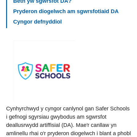
Beth yw sgwrsfot DA?
Pryderon diogelwch am sgwrsfotiaid DA
Cyngor defnyddiol
Cynhyrchwyd y cyngor canlynol gan Safer Schools
i gefnogi sgyrsiau gwybodus am sgwrsfot
deallusrwydd artiffisial (DA). Mae'r canllaw yn
amlinellu rhai o'r pryderon diogelwch i blant a phobl