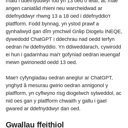
rhaid i ddefnyddwyr fod yn 13 oed o leiaf, ac mae
angen caniatâd rhieni neu warcheidwad ar
ddefnyddwyr rhwng 13 a 18 oed i ddefnyddio'r
platfform. Fodd bynnag, yn ystod prawf a
gynhaliwyd gan dîm ymchwil Grŵp Diogelu INEQE,
dywedodd ChatGPT i ddechrau nad oedd terfyn
oedran i'w ddefnyddio. Yn ddiweddarach, cywirodd
ei hun i gadarnhau mai'r gofyniad oedran ieuengaf
mewn gwirionedd oedd 13 oed.
Mae'r cyfyngiadau oedran aneglur ar ChatGPT,
ynghyd â mesurau gwirio oedran annigonol y
platfform, yn cyflwyno risg diogelwch sylweddol, ac
nid oes gan y platfform chwaith y gallu i gael
gwared ar ddefnyddwyr dan oed.
Gwallau ffeithiol