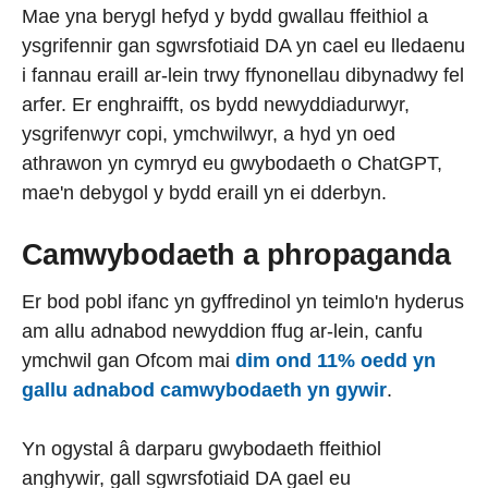
Mae yna berygl hefyd y bydd gwallau ffeithiol a
ysgrifennir gan sgwrsfotiaid DA yn cael eu lledaenu
i fannau eraill ar-lein trwy ffynonellau dibynadwy fel
arfer. Er enghraifft, os bydd newyddiadurwyr,
ysgrifenwyr copi, ymchwilwyr, a hyd yn oed
athrawon yn cymryd eu gwybodaeth o ChatGPT,
mae'n debygol y bydd eraill yn ei dderbyn.
Camwybodaeth a phropaganda
Er bod pobl ifanc yn gyffredinol yn teimlo'n hyderus
am allu adnabod newyddion ffug ar-lein, canfu
ymchwil gan Ofcom mai
dim ond 11% oedd yn
gallu adnabod camwybodaeth yn gywir
.
Yn ogystal â darparu gwybodaeth ffeithiol
anghywir, gall sgwrsfotiaid DA gael eu