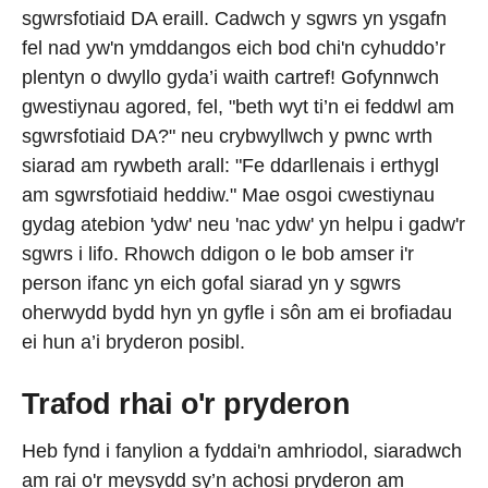
sgwrsfotiaid DA eraill. Cadwch y sgwrs yn ysgafn
fel nad yw'n ymddangos eich bod chi'n cyhuddo’r
plentyn o dwyllo gyda’i waith cartref! Gofynnwch
gwestiynau agored, fel, "beth wyt ti’n ei feddwl am
sgwrsfotiaid DA?" neu crybwyllwch y pwnc wrth
siarad am rywbeth arall: "Fe ddarllenais i erthygl
am sgwrsfotiaid heddiw." Mae osgoi cwestiynau
gydag atebion 'ydw' neu 'nac ydw' yn helpu i gadw'r
sgwrs i lifo. Rhowch ddigon o le bob amser i'r
person ifanc yn eich gofal siarad yn y sgwrs
oherwydd bydd hyn yn gyfle i sôn am ei brofiadau
ei hun a’i bryderon posibl.
Trafod rhai o'r pryderon
Heb fynd i fanylion a fyddai'n amhriodol, siaradwch
am rai o'r meysydd sy’n achosi pryderon am