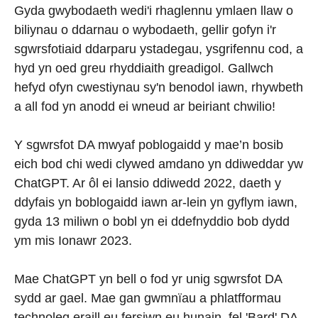
Gyda gwybodaeth wedi'i rhaglennu ymlaen llaw o
biliynau o ddarnau o wybodaeth, gellir gofyn i'r
sgwrsfotiaid ddarparu ystadegau, ysgrifennu cod, a
hyd yn oed greu rhyddiaith greadigol. Gallwch
hefyd ofyn cwestiynau sy'n benodol iawn, rhywbeth
a all fod yn anodd ei wneud ar beiriant chwilio!
Y sgwrsfot DA mwyaf poblogaidd y mae’n bosib
eich bod chi wedi clywed amdano yn ddiweddar yw
ChatGPT. Ar ôl ei lansio ddiwedd 2022, daeth y
ddyfais yn boblogaidd iawn ar-lein yn gyflym iawn,
gyda 13 miliwn o bobl yn ei ddefnyddio bob dydd
ym mis Ionawr 2023.
Mae ChatGPT yn bell o fod yr unig sgwrsfot DA
sydd ar gael. Mae gan gwmnïau a phlatfformau
technoleg eraill eu fersiwn eu hunain, fel 'Bard' DA