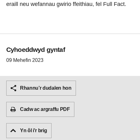
eraill neu wefannau gwirio ffeithiau, fel Full Fact.
Cyhoeddwyd gyntaf
09 Mehefin 2023
Rhannu’r dudalen hon
Cadw ac argraffu PDF
Yn ôl i'r brig