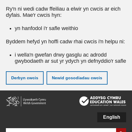
Ry'n ni wedi cadw ffeiliau a elwir yn cwcis ar eich
dyfais. Mae'r cwcis hyn:
yn hanfodol i'r safle weithio
Byddem hefyd yn hoffi cadw rhai cwcis i'n helpu ni:
i wella'n gwefan drwy gasglu ac adrodd
gwybodaeth ar sut yr ydych yn defnyddio'r safle
Derbyn cwcis
Newid gosodiadau cwcis
Neidio
i'r
prif
gynnwy
English