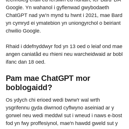
Google. Yn wahanol i gyflenwad gwybodaeth
ChatGPT nad yw’n mynd tu hwnt i 2021, mae Bard
yn cymryd ei ymatebion yn uniongyrchol o beiriant
chwilio Google.
Rhaid i ddefnyddwyr fod yn 13 oed o leiaf ond mae
angen caniatâd eu rhieni neu warcheidwaid ar bobl
ifanc dan 18 oed.
Pam mae ChatGPT mor
boblogaidd?
Os ydych chi erioed wedi bwrw'r wal wrth
ysgrifennu gyda diwrnod cyflwyno aseiniad ar y
gorwel neu wedi meddwl sut i wneud i naws e-bost
fod yn fwy proffesiynol, mae'n hawdd gweld sut y