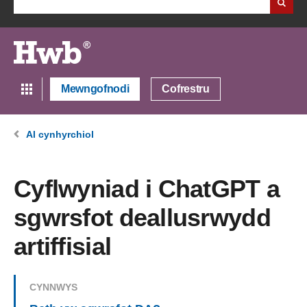
Mewngofnodi
Cofrestru
AI cynhyrchiol
Cyflwyniad i ChatGPT a
sgwrsfot deallusrwydd
artiffisial
CYNNWYS