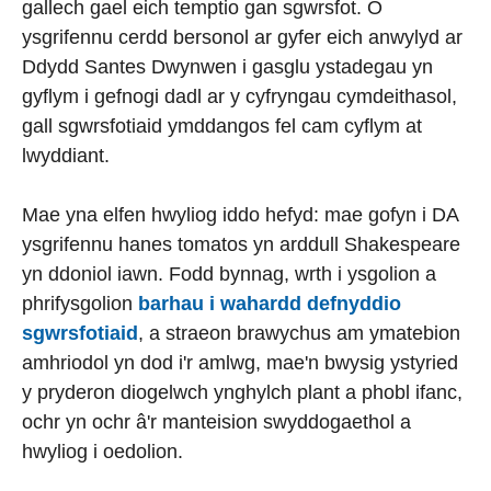
gallech gael eich temptio gan sgwrsfot. O
ysgrifennu cerdd bersonol ar gyfer eich anwylyd ar
Ddydd Santes Dwynwen i gasglu ystadegau yn
gyflym i gefnogi dadl ar y cyfryngau cymdeithasol,
gall sgwrsfotiaid ymddangos fel cam cyflym at
lwyddiant.
Mae yna elfen hwyliog iddo hefyd: mae gofyn i DA
ysgrifennu hanes tomatos yn arddull Shakespeare
yn ddoniol iawn. Fodd bynnag, wrth i ysgolion a
phrifysgolion
barhau i wahardd defnyddio
sgwrsfotiaid
, a straeon brawychus am ymatebion
amhriodol yn dod i'r amlwg, mae'n bwysig ystyried
y pryderon diogelwch ynghylch plant a phobl ifanc,
ochr yn ochr â'r manteision swyddogaethol a
hwyliog i oedolion.