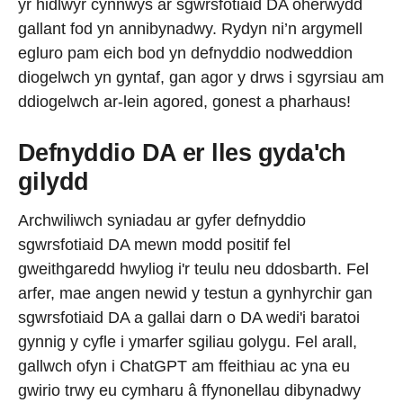
yr hidlwyr cynnwys ar sgwrsfotiaid DA oherwydd
gallant fod yn annibynadwy. Rydyn ni’n argymell
egluro pam eich bod yn defnyddio nodweddion
diogelwch yn gyntaf, gan agor y drws i sgyrsiau am
ddiogelwch ar-lein agored, gonest a pharhaus!
Defnyddio DA er lles gyda'ch
gilydd
Archwiliwch syniadau ar gyfer defnyddio
sgwrsfotiaid DA mewn modd positif fel
gweithgaredd hwyliog i'r teulu neu ddosbarth. Fel
arfer, mae angen newid y testun a gynhyrchir gan
sgwrsfotiaid DA a gallai darn o DA wedi'i baratoi
gynnig y cyfle i ymarfer sgiliau golygu. Fel arall,
gallwch ofyn i ChatGPT am ffeithiau ac yna eu
gwirio trwy eu cymharu â ffynonellau dibynadwy