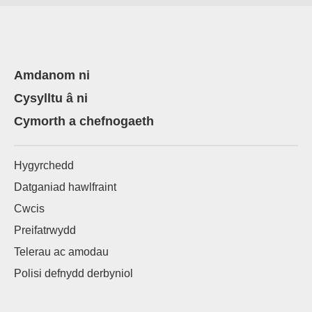
Amdanom ni
Cysylltu â ni
Cymorth a chefnogaeth
Hygyrchedd
Datganiad hawlfraint
Cwcis
Preifatrwydd
Telerau ac amodau
Polisi defnydd derbyniol