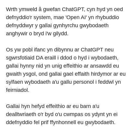
Wrth ymweld â gwefan ChatGPT, cyn hyd yn oed
defnyddio'r system, mae 'Open AI' yn rhybuddio
defnyddwyr y gallai gynhyrchu gwybodaeth
anghywir o bryd i'w gilydd.
Os yw pobl ifanc yn dibynnu ar ChatGPT neu
sgwrsfotiaid DA eraill i ddod o hyd i wybodaeth,
gallai hynny nid yn unig effeithio ar ansawdd eu
gwaith ysgol, ond gallai gael effaith hirdymor ar eu
sylfaen wybodaeth a'u gallu personol i feddwl yn
feirniadol.
Gallai hyn hefyd effeithio ar eu barn a'u
dealltwriaeth o'r byd o'u cwmpas os ydynt yn ei
ddefnyddio fel prif ffynhonnell eu gwybodaeth.