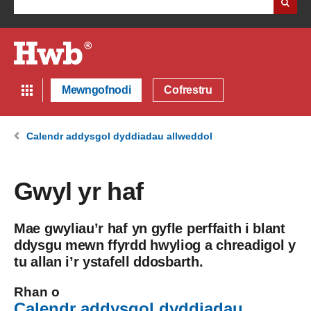
Mewngofnodi
Cofrestru
Calendr addysgol dyddiadau allweddol
Gwyl yr haf
Mae gwyliau’r haf yn gyfle perffaith i blant
ddysgu mewn ffyrdd hwyliog a chreadigol y
tu allan i’r ystafell ddosbarth.
Rhan o
Calendr addysgol dyddiadau