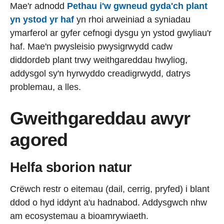
Mae'r adnodd
Pethau i'w gwneud gyda'ch plant
yn ystod yr haf
yn rhoi arweiniad a syniadau
ymarferol ar gyfer cefnogi dysgu yn ystod gwyliau'r
haf. Mae'n pwysleisio pwysigrwydd cadw
diddordeb plant trwy weithgareddau hwyliog,
addysgol sy'n hyrwyddo creadigrwydd, datrys
problemau, a lles.
Gweithgareddau awyr
agored
Helfa sborion natur
Crëwch restr o eitemau (dail, cerrig, pryfed) i blant
ddod o hyd iddynt a'u hadnabod. Addysgwch nhw
am ecosystemau a bioamrywiaeth.