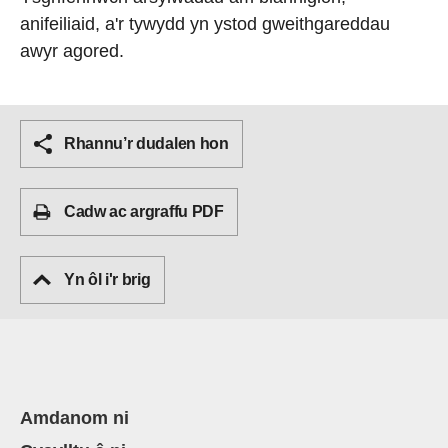
anifeiliaid, a'r tywydd yn ystod gweithgareddau
awyr agored.
Rhannu’r dudalen hon
Cadw ac argraffu PDF
Yn ôl i'r brig
Amdanom ni