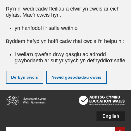
Ry'n ni wedi cadw ffeiliau a elwir yn cwcis ar eich
dyfais. Mae'r cwcis hyn:
yn hanfodol i'r safle weithio
Byddem hefyd yn hoffi cadw rhai cwcis i'n helpu ni:
i wella'n gwefan drwy gasglu ac adrodd
gwybodaeth ar sut yr ydych yn defnyddio'r safle
Derbyn cwcis
Newid gosodiadau cwcis
Neidio
i'r
prif
gynnwy
English