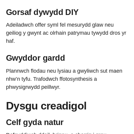
Gorsaf dywydd DIY
Adeiladwch offer syml fel mesurydd glaw neu
geiliog y gwynt ac olrhain patrymau tywydd dros yr
haf.
Gwyddor gardd
Plannwch flodau neu lysiau a gwyliwch sut maen
nhw’n tyfu. Trafodwch ffotosynthesis a
phwysigrwydd peillwyr.
Dysgu creadigol
Celf gyda natur