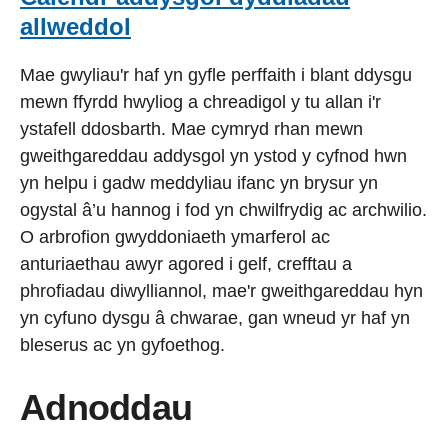
allweddol
Mae gwyliau'r haf yn gyfle perffaith i blant ddysgu
mewn ffyrdd hwyliog a chreadigol y tu allan i'r
ystafell ddosbarth. Mae cymryd rhan mewn
gweithgareddau addysgol yn ystod y cyfnod hwn
yn helpu i gadw meddyliau ifanc yn brysur yn
ogystal â’u hannog i fod yn chwilfrydig ac archwilio.
O arbrofion gwyddoniaeth ymarferol ac
anturiaethau awyr agored i gelf, crefftau a
phrofiadau diwylliannol, mae'r gweithgareddau hyn
yn cyfuno dysgu â chwarae, gan wneud yr haf yn
bleserus ac yn gyfoethog.
Adnoddau