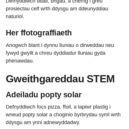
Defnyddiwch ddail, brigau, a cherrig i greu
prosiectau celf wrth ddysgu am ddeunyddiau
naturiol.
Her ffotograffiaeth
Anogwch blant i dynnu lluniau o dirweddau neu
fywyd gwyllt a chreu dyddiadur lluniau gyda
phenawdau.
Gweithgareddau STEM
Adeiladu popty solar
Defnyddiwch focs pizza, ffoil, a lapiwr plastig i
wneud popty solar a choginio byrbrydau syml wrth
ddysgu am ynni adnewyddadwy.