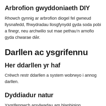
Arbrofion gwyddoniaeth DIY
Rhowch gynnig ar arbrofion diogel fel gwneud
llysnafedd, ffrwydradau llosgfynydd gyda soda pobi
a finegr, neu archwilio sut mae pethau’n arnofio
gyda chwarae dŵr.
Darllen ac ysgrifennu
Her ddarllen yr haf
Crëwch restr ddarllen a system wobrwyo i annog
darllen.
Dyddiadur natur
Ysgrifennwch arsylwadau am blanhigion,