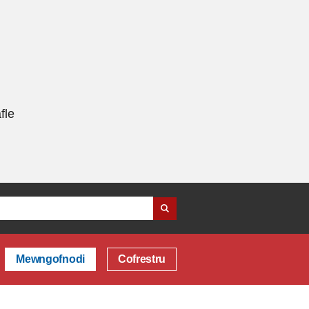
fle
Mewngofnodi
Cofrestru