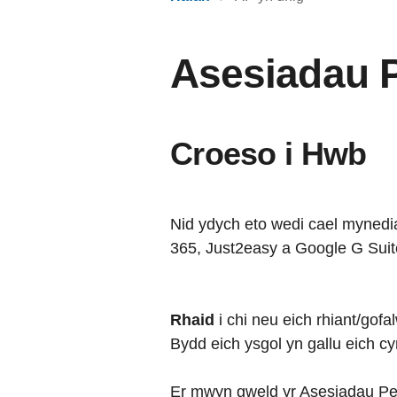
Asesiadau 
Croeso i Hwb
Nid ydych eto wedi cael mynedi
365, Just2easy a Google G Suit
Rhaid
i chi neu eich rhiant/gofa
Bydd eich ysgol yn gallu eich cy
Er mwyn gweld yr Asesiadau Pers