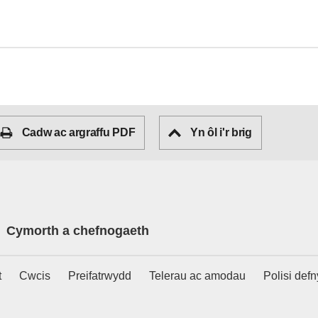
Cadw ac argraffu PDF
Yn ôl i'r brig
Cymorth a chefnogaeth
t
Cwcis
Preifatrwydd
Telerau ac amodau
Polisi def