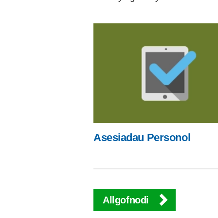
Asesiadau Personol
Allgofnodi