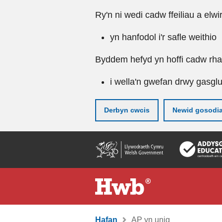
Ry'n ni wedi cadw ffeiliau a elwi
yn hanfodol i'r safle weithio
Byddem hefyd yn hoffi cadw rhai 
i wella'n gwefan drwy gasgl
Derbyn cwcis
Newid gosodi
Neidio
i'r
prif
gynnwy
Hafan
AP yn unig