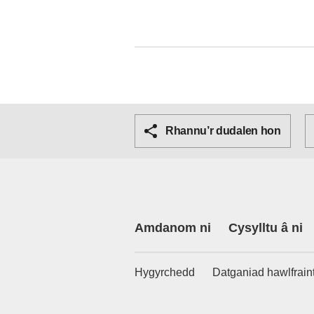
Rhannu’r dudalen hon
Amdanom ni
Cysylltu â ni
Hygyrchedd
Datganiad hawlfrain