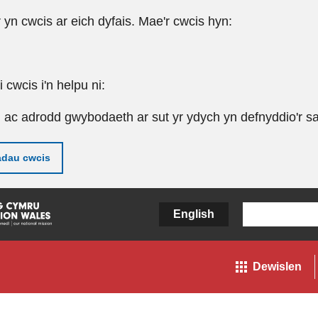
r yn cwcis ar eich dyfais. Mae'r cwcis hyn:
cwcis i'n helpu ni:
u ac adrodd gwybodaeth ar sut yr ydych yn defnyddio'r sa
adau cwcis
English
Dewislen