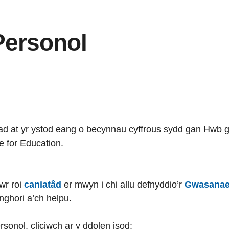
Personol
ad at yr ystod eang o becynnau cyffrous sydd gan Hwb g
e for Education.
lwr roi
caniatâd
er mwyn i chi allu defnyddio’r
Gwasanae
nghori a’ch helpu.
onol, cliciwch ar y ddolen isod: