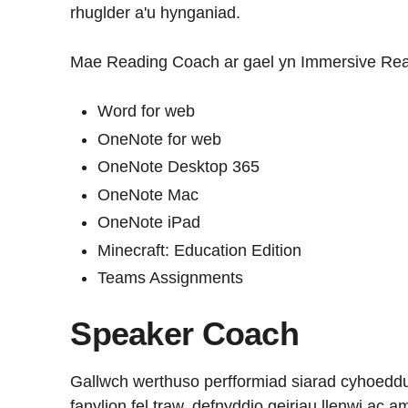
rhuglder a'u hynganiad.
Mae Reading Coach ar gael yn Immersive Rea
Word for web
OneNote for web
OneNote Desktop 365
OneNote Mac
OneNote iPad
Minecraft: Education Edition
Teams Assignments
Speaker Coach
Gallwch werthuso perfformiad siarad cyhoeddu
fanylion fel traw, defnyddio geiriau llenwi ac 