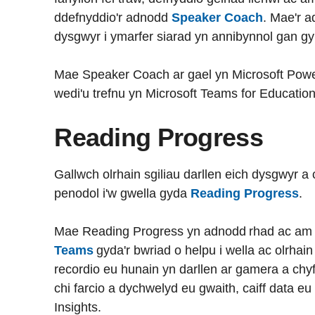
ddefnyddio'r adnodd
Speaker Coach
. Mae'r 
dysgwyr i ymarfer siarad yn annibynnol gan gy
Mae Speaker Coach ar gael yn Microsoft Pow
wedi'u trefnu yn Microsoft Teams for Education
Reading Progress
Gallwch olrhain sgiliau darllen eich dysgwyr a
penodol i'w gwella gyda
Reading Progress
.
Mae Reading Progress yn adnodd rhad ac am dd
Teams
gyda'r bwriad o helpu i wella ac olrhain
recordio eu hunain yn darllen ar gamera a chyfl
chi farcio a dychwelyd eu gwaith, caiff data eu
Insights.