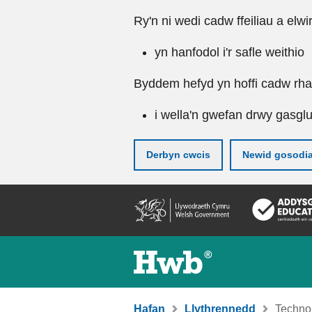
Ry'n ni wedi cadw ffeiliau a elwi
yn hanfodol i'r safle weithio
Byddem hefyd yn hoffi cadw rhai 
i wella'n gwefan drwy gasgl
Derbyn cwcis
Newid gosodi
Neidio
i'r
prif
gynnwy
Hafan
Llythrennedd
Technol