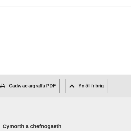
Cadw ac argraffu PDF
Yn ôl i'r brig
Cymorth a chefnogaeth