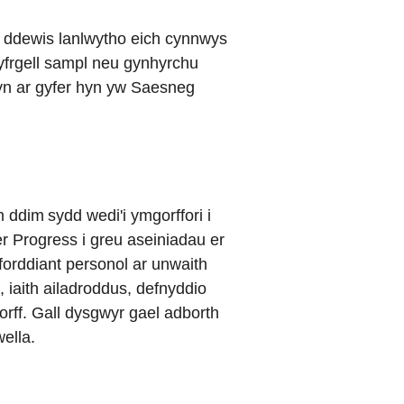
 ddewis lanlwytho eich cynnwys
lyfrgell sampl neu gynhyrchu
fyn ar gyfer hyn yw Saesneg
ddim sydd wedi'i ymgorffori i
r Progress i greu aseiniadau er
orddiant personol ar unwaith
, iaith ailadroddus, defnyddio
corff. Gall dysgwyr gael adborth
wella.