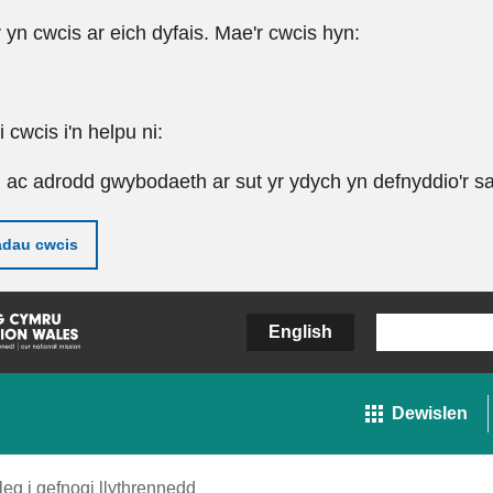
r yn cwcis ar eich dyfais. Mae'r cwcis hyn:
cwcis i'n helpu ni:
u ac adrodd gwybodaeth ar sut yr ydych yn defnyddio'r sa
adau cwcis
English
Dewislen
eg i gefnogi llythrennedd