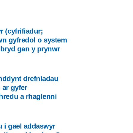
 (cyfrifiadur;
siwn gyfredol o system
 bryd gan y prynwr
anddynt drefniadau
 ar gyfer
hredu a rhaglenni
u i gael addaswyr