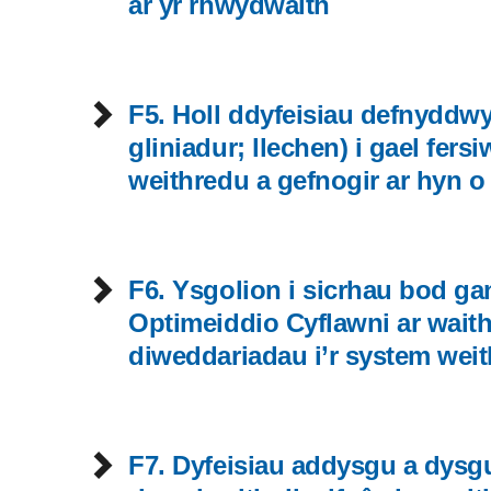
ar yr rhwydwaith
F5. Holl ddyfeisiau defnyddwyr
gliniadur; llechen) i gael fer
weithredu a gefnogir ar hyn o
F6. Ysgolion i sicrhau bod g
Optimeiddio Cyflawni ar waith
diweddariadau i’r system weit
F7. Dyfeisiau addysgu a dysg