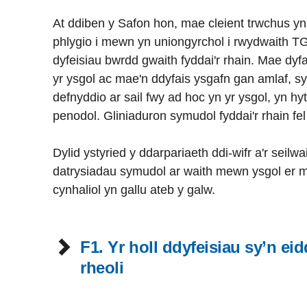
At ddiben y Safon hon, mae cleient trwchus yn cy
phlygio i mewn yn uniongyrchol i rwydwaith TG y
dyfeisiau bwrdd gwaith fyddai'r rhain. Mae dyf
yr ysgol ac mae'n ddyfais ysgafn gan amlaf, syd
defnyddio ar sail fwy ad hoc yn yr ysgol, yn h
penodol. Gliniaduron symudol fyddai'r rhain fel 
Dylid ystyried y ddarpariaeth ddi-wifr a'r seilwa
datrysiadau symudol ar waith mewn ysgol er 
cynhaliol yn gallu ateb y galw.
F1. Yr holl ddyfeisiau sy’n eid
rheoli