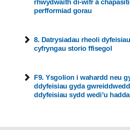
rhwydwaith di-wifr â chapasiti
perfformiad gorau
8. Datrysiadau rheoli dyfeisia
cyfryngau storio ffisegol
F9. Ysgolion i wahardd neu g
ddyfeisiau gyda gwreiddwedd
ddyfeisiau sydd wedi’u hadd