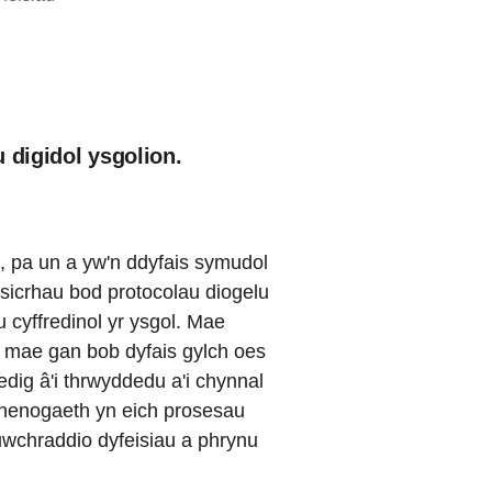
 digidol ysgolion.
l, pa un a yw'n ddyfais symudol
 sicrhau bod protocolau diogelu
u cyffredinol yr ysgol. Mae
 – mae gan bob dyfais gylch oes
edig â'i thrwyddedu a'i chynnal
chenogaeth yn eich prosesau
 uwchraddio dyfeisiau a phrynu