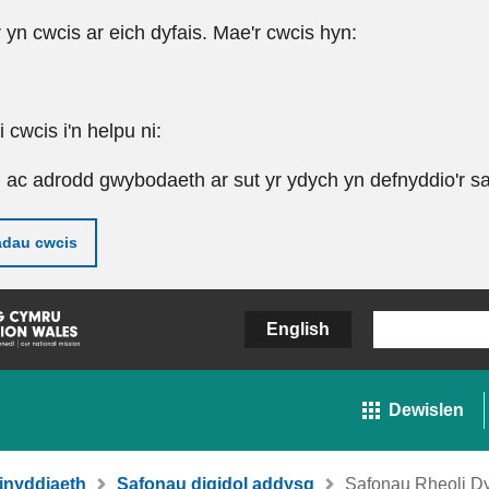
r yn cwcis ar eich dyfais. Mae'r cwcis hyn:
cwcis i'n helpu ni:
u ac adrodd gwybodaeth ar sut yr ydych yn defnyddio'r sa
adau cwcis
English
Dewislen
inyddiaeth
Safonau digidol addysg
Safonau Rheoli Dy