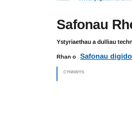
Safonau Rhe
Ystyriaethau a dulliau tech
Safonau digido
Rhan o
CYNNWYS