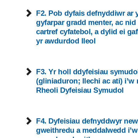
F2. Pob dyfais defnyddiwr ar 
gyfarpar gradd menter, ac nid
cartref cyfatebol, a dylid ei 
yr awdurdod lleol
F3. Yr holl ddyfeisiau symudol
(gliniaduron; llechi ac ati) i’
Rheoli Dyfeisiau Symudol
F4. Dyfeisiau defnyddwyr ne
gweithredu a meddalwedd i’w