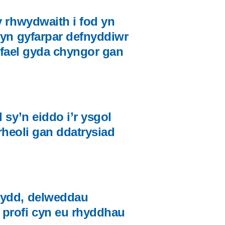
y rhwydwaith i fod yn
 yn gyfarpar defnyddiwr
gaffael gyda chyngor gan
 sy’n eiddo i’r ysgol
w rheoli gan ddatrysiad
wydd, delweddau
 profi cyn eu rhyddhau