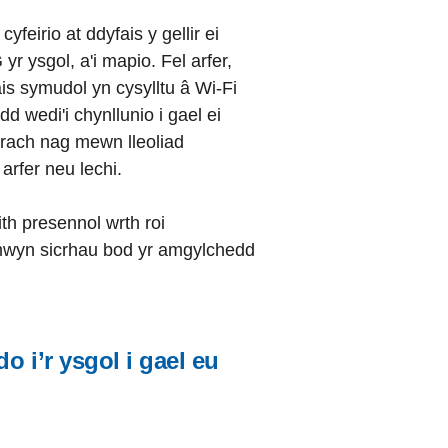
feirio at ddyfais y gellir ei
r ysgol, a'i mapio. Fel arfer,
ais symudol yn cysylltu â Wi-Fi
d wedi'i chynllunio i gael ei
ytrach nag mewn lleoliad
arfer neu lechi.
ith presennol wrth roi
mwyn sicrhau bod yr amgylchedd
do i’r ysgol i gael eu