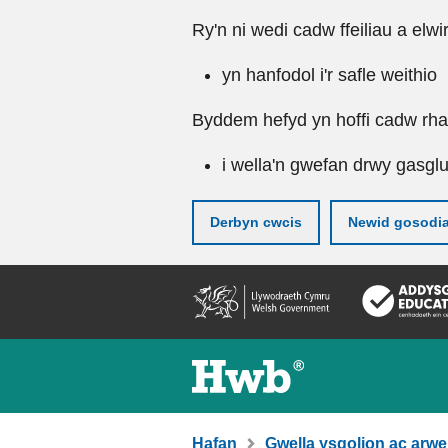
Ry'n ni wedi cadw ffeiliau a elwi
yn hanfodol i'r safle weithio
Byddem hefyd yn hoffi cadw rhai 
i wella'n gwefan drwy gasgl
Derbyn cwcis
Newid gosodi
Neidio
i'r
prif
gynnwy
Hafan
Gwella ysgolion ac arwe