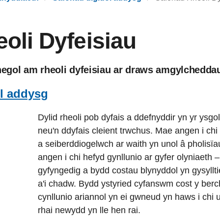
oli Dyfeisiau
negol am rheoli dyfeisiau ar draws amgylcheddau
l addysg
Dylid rheoli pob dyfais a ddefnyddir yn yr ysgo
neu'n ddyfais cleient trwchus. Mae angen i chi
a seiberddiogelwch ar waith yn unol â pholisïa
angen i chi hefyd gynllunio ar gyfer olyniaeth
gyfyngedig a bydd costau blynyddol yn gysyllti
a'i chadw. Bydd ystyried cyfanswm cost y ber
cynllunio ariannol yn ei gwneud yn haws i chi
rhai newydd yn lle hen rai.