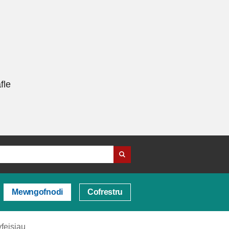
fle
Mewngofnodi
Cofrestru
feisiau