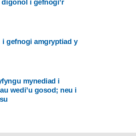
 digonol i gefnogi’r
u i gefnogi amgryptiad y
yfyngu mynediad i
au wedi’u gosod; neu i
asu